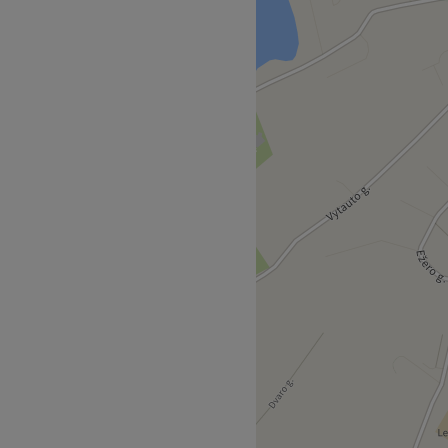
 salono siūlomų paslaugų.
limų fabrikas st.).
pecialistė, kuri užtikrins
sipalaiduoti.
one naudojami tik
asiekiamas viešuoju
Atidaryti salono profilį