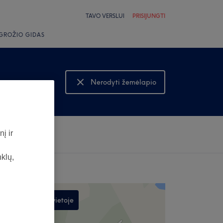
TAVO VERSLUI
PRISIJUNGTI
GROŽIO GIDAS
Nerodyti žemėlapio
Rodyti žemėlapį
į ir
nklų,
Ieškoti šioje vietoje
,