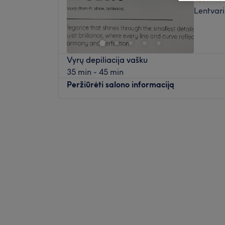
Lentvari
Vyrų depiliacija vašku
35 min - 45 min
Peržiūrėti salono informaciją
Pirmadienis
09:00
–
20:00
Antradienis
09:00
–
20:00
Trečiadienis
09:00
–
20:00
Ketvirtadienis
09:00
–
20:00
Penktadienis
09:00
–
20:00
Šeštadienis
09:00
–
16:00
Sekmadienis
Uždaryta
Skirkite dėmesio savo nagams Eclat salone, 
Lentvaryje. Klasikinis manikiūras, rankų ma