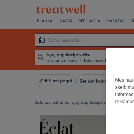
PLAUKAI
NAGAI
DEPILIACIJA
MASAŽAS
V
Vyrų depiliacija vašku
rajonas: Lentvaris
・
Data nesvarbu
Mes naud
Rūšiuoti pagal
Bet kuri kaina
Salonai
skelbimus
informaci
reklamos 
Salonas, siūlantis:
vyrų depiliacija vašku rajonas:
Eclat (
1A)
4,8