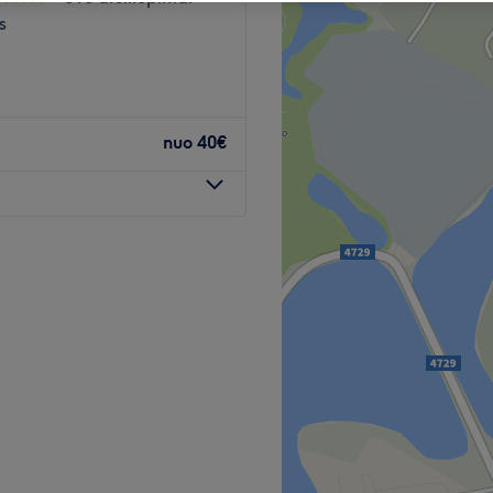
s
nuo
40€
kuris yra įsikūręs
sažas ir ilgalaikis nagų