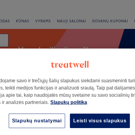
EIDAS
KŪNAS
VYRAMS
NAUJI SALONAI
DOVANŲ KUPONAI
Vyrų depiliacija vašku
ojame savo ir trečiųjų šalių slapukus siekdami suasmeninti turin
Greiti pasiūlymai
Vertinimas
, teikti medijos funkcijas ir analizuoti srautą. Taip pat dalijamės
ja apie tai, kaip naudojatės mūsų svetaine su savo socialinių ti
ir analizės partneriais.
Slapukų politika
 Lentvaris
+
Lentvaris, Klevų al. 32-
Slapukų nustatymai
Leisti visus slapukus
−
315 atsiliepimai