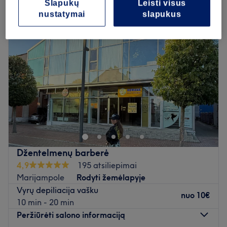
Slapukų
Leisti visus
nustatymai
slapukus
Džentelmenų barberė
4,9
195 atsiliepimai
Marijampole
Rodyti žemėlapyje
Vyrų depiliacija vašku
nuo
10€
10 min - 20 min
Peržiūrėti salono informaciją