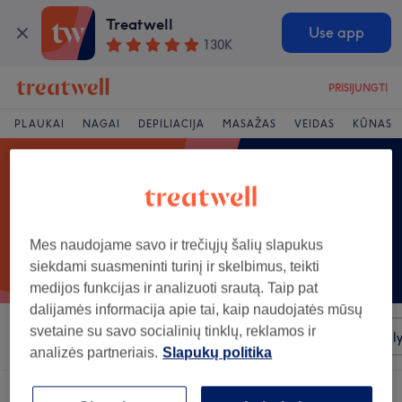
Treatwell
Use app
130K
PRISIJUNGTI
PLAUKAI
NAGAI
DEPILIACIJA
MASAŽAS
VEIDAS
KŪNAS
Mes naudojame savo ir trečiųjų šalių slapukus
siekdami suasmeninti turinį ir skelbimus, teikti
medijos funkcijas ir analizuoti srautą. Taip pat
dalijamės informacija apie tai, kaip naudojatės mūsų
svetaine su savo socialinių tinklų, reklamos ir
Rūšiuoti pagal
Bet kuri kaina
Salonai
Greiti pasiūl
analizės partneriais.
Slapukų politika
Salonas, siūlantis:
vyrų depiliacija vašku rajonas: Marijampole