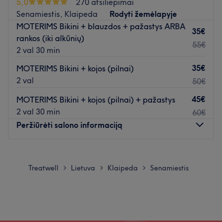
5,0
270 atsiliepimai
Senamiestis, Klaipeda
Rodyti žemėlapyje
MOTERIMS Bikini + blauzdos + pažastys ARBA
35€
rankos (iki alkūnių)
55€
2 val 30 min
35€
MOTERIMS Bikini + kojos (pilnai)
2 val
50€
45€
MOTERIMS Bikini + kojos (pilnai) + pažastys
2 val 30 min
60€
Peržiūrėti salono informaciją
Pirmadienis
08:00
–
21:00
Antradienis
08:00
–
21:00
Treatwell
Lietuva
Klaipeda
Senamiestis
>
>
>
Trečiadienis
08:00
–
21:00
Ketvirtadienis
08:00
–
21:00
Penktadienis
08:00
–
21:00
Šeštadienis
08:00
–
21:00