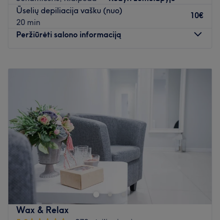
paslaugas.
Ūselių depiliacija vašku (nuo)
10€
Atidaryti salono profilį
20 min
Peržiūrėti salono informaciją
Pirmadienis
09:00
–
19:00
Antradienis
09:00
–
19:00
Trečiadienis
09:00
–
19:00
Ketvirtadienis
09:00
–
19:00
Penktadienis
09:00
–
19:00
Šeštadienis
09:00
–
16:00
Sekmadienis
09:00
–
16:00
Iš meilės grožiui ir estetikai!
Jaukus grožio salonas “Grožio Architektai” įsikūręs pačioje
Klaipėdos senamiesčio širdyje!
Atidaryti salono profilį
Wax & Relax