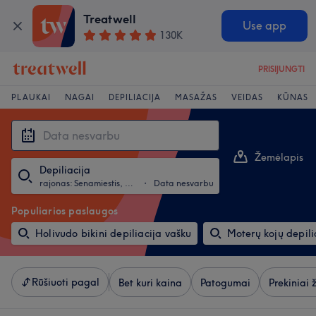
Treatwell
Use app
130K
PRISIJUNGTI
PLAUKAI
NAGAI
DEPILIACIJA
MASAŽAS
VEIDAS
KŪNAS
Žemėlapis
Depiliacija
Sąrašas
rajonas: Senamiestis, Klaipeda
・
Data nesvarbu
Populiarios paslaugos
Holivudo bikini depiliacija vašku
Moterų kojų depili
Rūšiuoti pagal
Bet kuri kaina
Patogumai
Prekiniai 