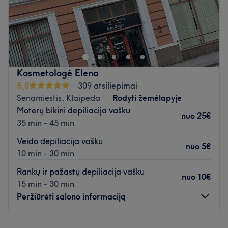
Atidaryti salono profilį
Pajūrio Deivė - įkurta tam, kad teiktų aukščiausios
kokybės paslaugas. Grožis,estetika, ir poilsis - harmonija,
kurią noriu dovanoti kiekvienai lankytojai.
Jeigu registruojatės į procedūrą pirmą kartą
,paskambinkite prašau man nurodytu telefonu
+370
Kosmetologė Elena
67972475
5,0
309 atsiliepimai
Senamiestis, Klaipeda
Rodyti žemėlapyje
Atidaryti salono profilį
Moterų bikini depiliacija vašku
nuo
25€
35 min - 45 min
Veido depiliacija vašku
nuo
5€
10 min - 30 min
Rankų ir pažastų depiliacija vašku
nuo
10€
15 min - 30 min
Peržiūrėti salono informaciją
Pirmadienis
09:00
–
20:00