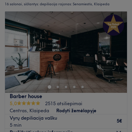
16 salonai, siūlantys:
depiliacija rajonas: Senamiestis, Klaipeda
Barber house
5,0
2515 atsiliepimai
Centras, Klaipeda
Rodyti žemėlapyje
Vyrų depiliacija vašku
5€
5 min