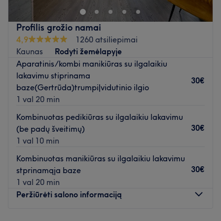
balkstienų priauginimas bei veido procedūros - tai tik
kelios šio puikaus grožio salono siūlomų paslaugų.
Profilis grožio namai
4,9
1260 atsiliepimai
Komanda
Kaunas
Rodyti žemėlapyje
Meistrė Laura yra savo darbo profesionalė, kuri užtikrins
Aparatinis/kombi manikiūras su ilgalaikiu
dėmesingumą, kokybę ir nepriekaištingą aptarnavimą.
lakavimu stiprinama
Laura atlieka kobido masažus ir veido procedūras.
30€
baze(Gertrūda)trumpi|vidutinio ilgio
1 val 20 min
Kas mums patinka
Atmosfera: rami ir profesionali.
Kombinuotas pedikiūras su ilgalaikiu lakavimu
Specializacija: veido procedūros, masažai.
30€
(be padų šveitimų)
1 val 10 min
Atidaryti salono profilį
Kombinuotas manikiūras su ilgalaikiu lakavimu
30€
stprinamąja baze
1 val 20 min
Peržiūrėti salono informaciją