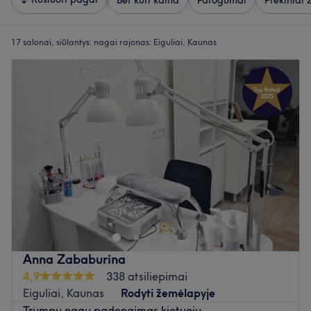
Bet kuri kaina
Patogumai
Prekiniai 
17 salonai, siūlantys:
nagai rajonas: Eiguliai, Kaunas
Anna Zababurina
4,9
338 atsiliepimai
Eiguliai, Kaunas
Rodyti žemėlapyje
Trumpu nagu padengimas kietuoju