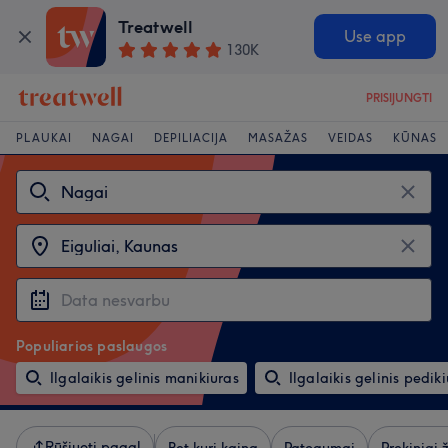
Treatwell
Use app
130K
PRISIJUNGTI
PLAUKAI
NAGAI
DEPILIACIJA
MASAŽAS
VEIDAS
KŪNAS
Populiarios paslaugos
Ilgalaikis gelinis manikiuras
Ilgalaikis gelinis pedik
Rūšiuoti pagal