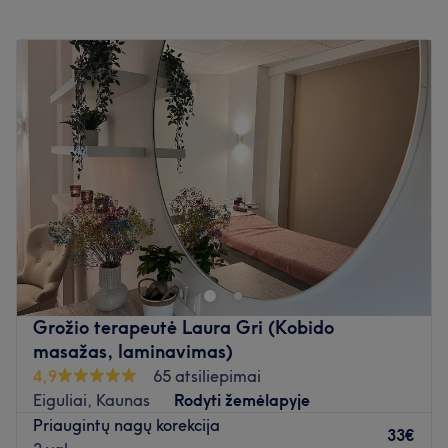
viešuoju transportu.
Pirmadienis
08:00
–
20:00
Atidaryti salono profilį
Antradienis
08:00
–
20:00
Trečiadienis
08:00
–
20:00
Ketvirtadienis
08:00
–
20:00
Penktadienis
08:00
–
20:00
Šeštadienis
08:00
–
18:00
Sekmadienis
Uždaryta
Skirkite dėmesio savo nagams pas Emilę, kuri yra įsikūrusi
Kaune. Klasikinis manikiūras, rankų masažas ir ilgalaikis
nagų lakavimas - tai tik kelios šio puikaus nagų salono
siūlomų paslaugų.
Grožio terapeutė Laura Gri (Kobido
Artimiausias viešasis transportas:
masažas, laminavimas)
Saloną yra lengva pasiekti autobusais: 3, 19 bei
4,9
65 atsiliepimai
troleibusais: 5, 7, 8, 9, 10, 10A, 12, 14, 15, 16 (Pakraščio
Eiguliai, Kaunas
Rodyti žemėlapyje
g. A st.).
Priaugintų nagų korekcija
33€