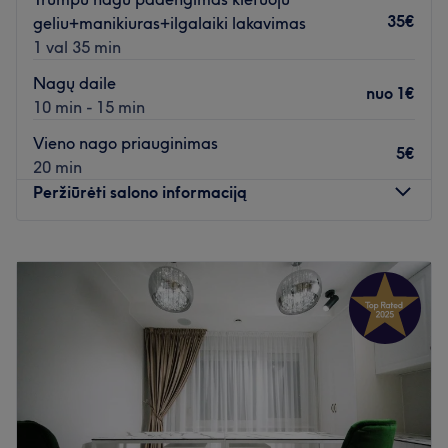
35€
geliu+manikiuras+ilgalaiki lakavimas
1 val 35 min
Nagų daile
nuo
1€
10 min - 15 min
Vieno nago priauginimas
5€
20 min
Peržiūrėti salono informaciją
Pirmadienis
10:00
–
19:00
Antradienis
Uždaryta
Trečiadienis
10:00
–
19:00
Ketvirtadienis
10:00
–
19:00
Penktadienis
09:00
–
20:00
Šeštadienis
09:00
–
20:00
Sekmadienis
10:00
–
19:00
Palepinkite savo nagus Anna nails salone, kuri yra