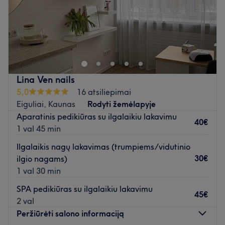
Sekmadienis
Uždaryta
IN / UNO - grožio meistrų komanda viename, kartu
siekianti bendros vizijos, Jūsų naujo AŠ.
Atidaryti salono profilį
Lina Ven nails
5,0
16 atsiliepimai
Eiguliai, Kaunas
Rodyti žemėlapyje
Aparatinis pedikiūras su ilgalaikiu lakavimu
40€
1 val 45 min
Ilgalaikis nagų lakavimas (trumpiems/vidutinio
30€
ilgio nagams)
1 val 30 min
SPA pedikiūras su ilgalaikiu lakavimu
45€
2 val
Peržiūrėti salono informaciją