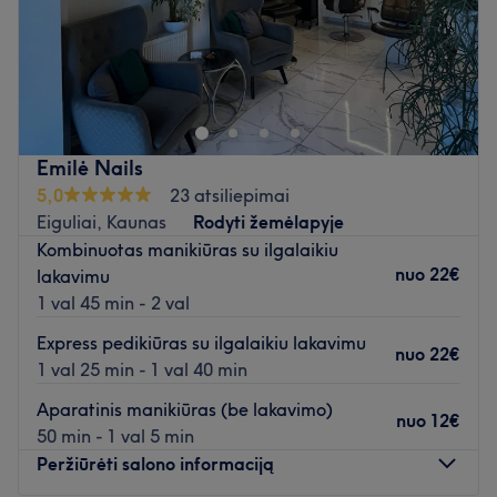
Palepinkite save salone Nagų Dizainas Kaune.
Artimiausias viešasis transportas:
Saloną yra lengva pasiekti autobusais: 20, 43 (Savanorių
pr. st.).
Emilė Nails
5,0
23 atsiliepimai
Komanda:
Eiguliai, Kaunas
Rodyti žemėlapyje
Meistrė yra patyrusi ir kruopšti savo darbo specialistė,
Kombinuotas manikiūras su ilgalaikiu
kuri užtikrins kokybiškai atliktas paslaugas bei
nuo
22€
lakavimu
profesionalų aptarnavimą.
1 val 45 min - 2 val
Kas mums patinka:
Express pedikiūras su ilgalaikiu lakavimu
nuo
22€
Atmosfera:
rami ir profesionali.
1 val 25 min - 1 val 40 min
Specializacija:
nagų priežiūra.
Aparatinis manikiūras (be lakavimo)
Naudojami prekių ženklai ir produktai:
salone naudojami
nuo
12€
50 min - 1 val 5 min
tik profesionalūs prekių ženklai ir produktai.
Peržiūrėti salono informaciją
Papildomi akcentai:
salonas yra lengvai pasiekiamas