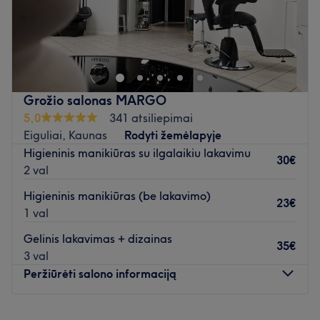
Papildomi akcentai:
salonas yra lengvai pasiekiamas
viešuoju transportu.
Naujai įkurta grožio studija. Jauki ir rami aplinka klientui,
turime tris moderniai įrengtus kabinetus jūsų paslaugoms.
Atidaryti salono profilį
Atidaryti salono profilį
Grožio salonas MARGO
5,0
341 atsiliepimai
Eiguliai, Kaunas
Rodyti žemėlapyje
Higieninis manikiūras su ilgalaikiu lakavimu
30€
2 val
Higieninis manikiūras (be lakavimo)
23€
1 val
Gelinis lakavimas + dizainas
35€
3 val
Peržiūrėti salono informaciją
Pirmadienis
10:00
–
20:00