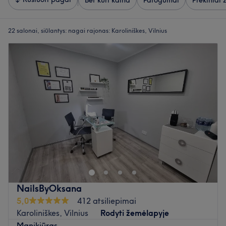
Bet kuri kaina
Patogumai
Prekiniai 
22 salonai, siūlantys:
nagai rajonas: Karoliniškes, Vilnius
NailsByOksana
5,0
412 atsiliepimai
Karoliniškes, Vilnius
Rodyti žemėlapyje
Manikiūras