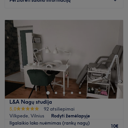
Pirmadienis
09:00
–
21:00
Antradienis
09:00
–
21:00
Trečiadienis
09:00
–
21:00
Ketvirtadienis
09:00
–
21:00
Penktadienis
09:00
–
21:00
Šeštadienis
09:00
–
21:00
Sekmadienis
09:00
–
18:00
Mūsų grožio studija duris atvėrė 2022 metais – iš meilės
estetikai, stiliui ir kiekvieno žmogaus individualumui. Nuo
pat pirmos dienos siekiame, kad kiekvienas klientas,
peržengęs mūsų studijos slenkstį, pasijustų ypatingas,
laukiamas ir vertinamas.Paslaugas atliekame su
L&A Nagų studija
nuoširdžiu atsidavimu, kruopštumu ir meile savo darbui,
5,0
92 atsiliepimai
todėl galite būti visiškai ramūs – čia Jūs patikimose
Vilkpede, Vilnius
Rodyti žemėlapyje
rankose. Kiekvienam klientui skiriame asmeninį dėmesį,
Ilgalaikio lako nuėmimas (rankų nagų)
stengiamės išgirsti Jūsų norus, suprasti poreikius ir kartu
10€