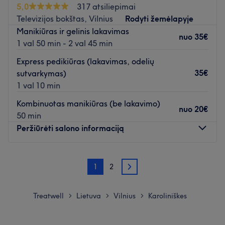
5,0
317 atsiliepimai
Grožio studija Monstera yra lengva pasiekti troleibusais:
Televizijos bokštas, Vilnius
Rodyti žemėlapyje
1,3, 9 Atminties st.
Manikiūras ir gelinis lakavimas
nuo
35€
Komanda:
1 val 50 min - 2 val 45 min
Visi meistrai yra patyrę, draugiški specialistai, kurie
Express pedikiūras (lakavimas, odelių
pasirūpins kad klientai gautų kokybišką bei profesionalų
35€
sutvarkymas)
aptarnavimą.
1 val 10 min
Kas mums patinka:
Kombinuotas manikiūras (be lakavimo)
nuo
20€
Atmosfera:
moderni ir profesionali.
50 min
Peržiūrėti salono informaciją
Specializacija:
pedikiūrai bei manikiūrai.
Kalbos:
lietuvių, anglų, rusų.
Pirmadienis
11:00
–
19:30
Atidaryti salono profilį
1
2
Antradienis
09:00
–
19:30
2
Trečiadienis
09:00
–
19:30
Ketvirtadienis
09:00
–
19:30
Treatwell
Lietuva
Vilnius
Karoliniškes
>
>
>
Penktadienis
09:00
–
19:00
Šeštadienis
Uždaryta