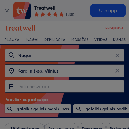
Treatwell
Use app
130K
PRISIJUNGTI
PLAUKAI
NAGAI
DEPILIACIJA
MASAŽAS
VEIDAS
KŪNAS
Populiarios paslaugos
Ilgalaikis gelinis manikiuras
Ilgalaikis gelinis pedik
Rūšiuoti pagal