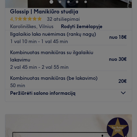
Mes mylime gyvūnus,maloniai lauksime Jūsų su savo
Glossip | Manikiūro studija
augintiniais.
4,9
32 atsiliepimai
Grožio studija dirba 15 metų,yra patogus
Karoliniškes, Vilnius
Rodyti žemėlapyje
susisiekimas,nemokamas parkingas.
Ilgalaikio lako nuėmimas (rankų nagų)
nuo
18€
Atidaryti salono profilį
1 val 10 min - 1 val 45 min
Kombinuotas manikiūras su ilgalaikiu
nuo
30€
lakavimu
2 val 45 min - 2 val 55 min
Kombinuotas manikiūras (be lakavimo)
20€
50 min
Peržiūrėti salono informaciją
Pirmadienis
08:00
–
23:45
Antradienis
08:00
–
23:45
Trečiadienis
08:00
–
23:45
Ketvirtadienis
08:00
–
23:45