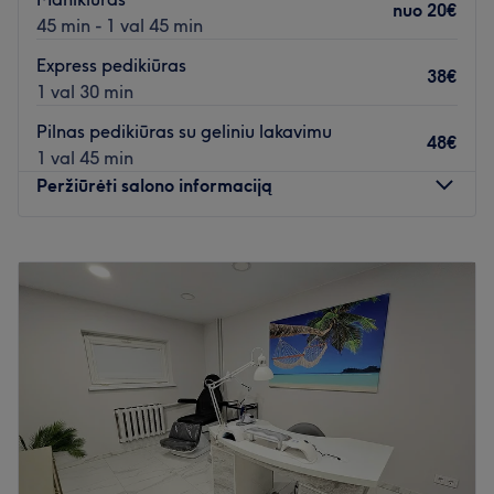
nuo
20€
45 min - 1 val 45 min
Express pedikiūras
38€
1 val 30 min
Pilnas pedikiūras su geliniu lakavimu
48€
1 val 45 min
Peržiūrėti salono informaciją
Pirmadienis
Uždaryta
Antradienis
10:00
–
18:00
Trečiadienis
10:00
–
20:00
Ketvirtadienis
10:00
–
18:00
Penktadienis
10:00
–
20:00
Šeštadienis
10:00
–
18:00
Sekmadienis
Uždaryta
Palepinkite save šiuolaikiniame grožio salone
NailsByOksana, kuris yra įsikūręs Vilniuje, vos kelių