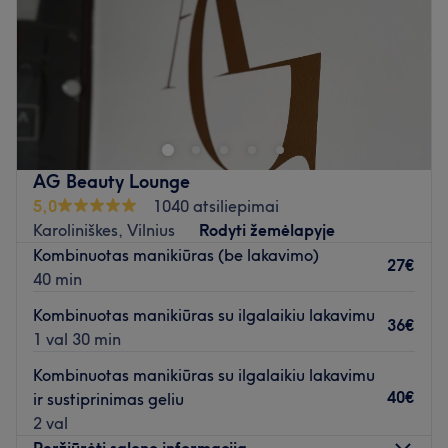
Sekmadienis
Uždaryta
Atidaryti salono profilį
AG Beauty Lounge
5,0
1040 atsiliepimai
Karoliniškes, Vilnius
Rodyti žemėlapyje
Kombinuotas manikiūras (be lakavimo)
27€
40 min
Kombinuotas manikiūras su ilgalaikiu lakavimu
36€
1 val 30 min
Kombinuotas manikiūras su ilgalaikiu lakavimu
40€
ir sustiprinimas geliu
2 val
Peržiūrėti salono informaciją