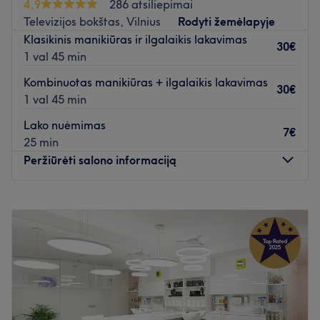
4,9
286 atsiliepimai
Televizijos bokštas, Vilnius
Rodyti žemėlapyje
Klasikinis manikiūras ir ilgalaikis lakavimas
30€
1 val 45 min
Kombinuotas manikiūras + ilgalaikis lakavimas
30€
1 val 45 min
Lako nuėmimas
7€
25 min
Peržiūrėti salono informaciją
Pirmadienis
09:30
–
17:00
Antradienis
09:30
–
17:00
Trečiadienis
09:30
–
17:00
Ketvirtadienis
09:30
–
17:00
Penktadienis
09:30
–
17:00
Šeštadienis
10:00
–
18:00
Sekmadienis
10:00
–
17:00