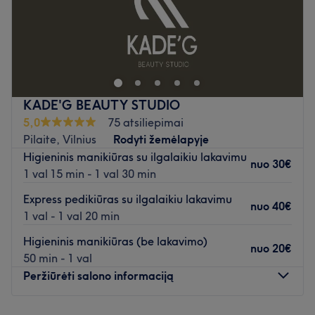
Kiekvienas klientas mums yra svarbus. Atsakingas požiūris
į darbą.
Atidaryti salono profilį
KADE'G BEAUTY STUDIO
5,0
75 atsiliepimai
Pilaite, Vilnius
Rodyti žemėlapyje
Higieninis manikiūras su ilgalaikiu lakavimu
nuo
30€
1 val 15 min - 1 val 30 min
Express pedikiūras su ilgalaikiu lakavimu
nuo
40€
1 val - 1 val 20 min
Higieninis manikiūras (be lakavimo)
nuo
20€
50 min - 1 val
Peržiūrėti salono informaciją
Pirmadienis
Uždaryta