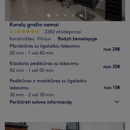
nagų priauginimas - tai tik kelios šio puikaus nagų salono
siūlomų paslaugų.
Koralų grožio namai
Artimiausias viešasis transportas:
4,7
2282 atsiliepimai
Saloną yra lengva pasiekti autobusais: 2G, 4G, 7, 21, 22,
Karoliniškes, Vilnius
Rodyti žemėlapyje
25, 49, 54, 55, 59, 68, 69, 116, 117, 118, 125 bei
Manikiūras su ilgalaikiu lakavimu
troleibusais: 16, 18 (st. Karoliniškės).
nuo
28€
50 min - 1 val 40 min
Komanda:
Klasikinis pedikiūras su lakavimu
nuo
35€
Meistrė yra patyrusi ir kruopšti savo darbo specialistė,
50 min - 1 val 50 min
kuri užtikrins kokybiškai atliktas paslaugas bei
Pedikiūras ir manikiūras su ilgalaikiu
profesionalų aptarnavimą.
nuo
10€
lakavimu
30 min - 2 val 30 min
Kas mums patinka:
Peržiūrėti salono informaciją
Atmosfera:
rami ir profesionali.
Specializacija:
nagų priežiūra.
Pirmadienis
10:00
–
20:00
Naudojami prekių ženklai ir produktai:
salone naudojami
Antradienis
10:00
–
20:00
tik profesionalūs prekių ženklai ir produktai.