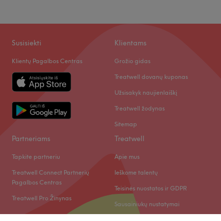
Sekmadienis
Uždaryta
Palepinkite savo nagus pas Rossi Nails, kuri yra įsikūrusi
grožio studijoje Monstera, netoli Medicinos centro
Susisiekti
Klientams
Karoliniškėse. Manikiūras, gelinis nagų lakavimas bei
Klientų Pagalbos Centras
Grožio gidas
nagų priauginimas - tai tik kelios šio puikaus nagu salono
siūlomų paslaugų.
Treatwell dovanų kuponas
Užsisakyk naujienlaiškį
Artimiausias viešasis transportas:
Treatwell žodynas
Rossi Nails yra lengva pasiekti autobusais: 116 bei
troleibusais: 1, 3, 9 (Atminties st.).
Sitemap
Partneriams
Treatwell
Komanda:
Tapkite partneriu
Apie mus
Meistrė yra patyrusi ir kruopšti savo darbo specialistė,
kuri užtikrins kokybiškai atliktas paslaugas bei
Treatwell Connect Partnerių
Ieškome talentų
profesionalų aptarnavimą.
Pagalbos Centras
Teisinės nuostatos ir GDPR
Treatwell Pro Žinynas
Sausainiukų nustatymai
Kas mums patinka:
Atmosfera: moderni ir profesionali.