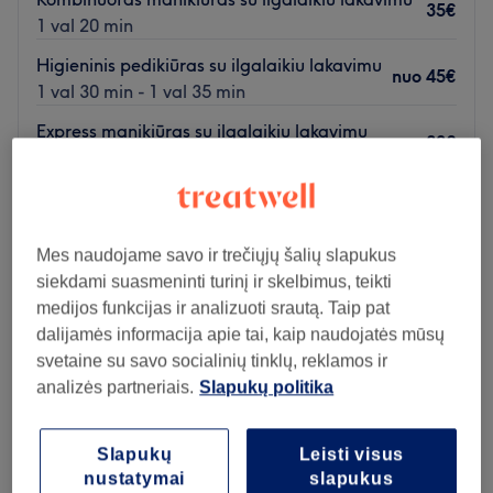
35€
1 val 20 min
Higieninis pedikiūras su ilgalaikiu lakavimu
nuo
45€
1 val 30 min - 1 val 35 min
Express manikiūras su ilgalaikiu lakavimu
30€
45 min
Peržiūrėti salono informaciją
Pirmadienis
Uždaryta
Mes naudojame savo ir trečiųjų šalių slapukus
Antradienis
10:00
–
19:00
siekdami suasmeninti turinį ir skelbimus, teikti
Trečiadienis
10:00
–
19:00
medijos funkcijas ir analizuoti srautą. Taip pat
Ketvirtadienis
10:00
–
19:00
dalijamės informacija apie tai, kaip naudojatės mūsų
Penktadienis
10:00
–
19:00
svetaine su savo socialinių tinklų, reklamos ir
Šeštadienis
10:00
–
19:00
analizės partneriais.
Slapukų politika
Sekmadienis
Uždaryta
Slapukų
Leisti visus
Atidaryti salono profilį
nustatymai
slapukus