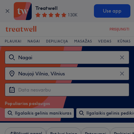
Treatwell
Use app
130K
PRISIJUNGTI
PLAUKAI
NAGAI
DEPILIACIJA
MASAŽAS
VEIDAS
KŪNAS
Populiarios paslaugos
Ilgalaikis gelinis manikiuras
Ilgalaikis gelinis pedik
Rūšiuoti pagal