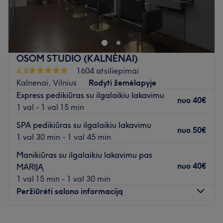
Palepinkite savo nagus pas L O V E n a i l s - meistrę
Karoliną, kuri yra įsikūrusi Naujojoje Vilnioje. Manikiūras,
gelinis nagų lakavimas bei priaugintų nagų korekcija -
tai tik kelios šio puikaus nagų salono siūlomų paslaugų.
OSOM STUDIO (KALNĖNAI)
Artimiausias viešasis transportas:
4,8
1604 atsiliepimai
Saloną yra lengva pasiekti autobusais: 6G, 14, 18, 31,
Kalnenai, Vilnius
Rodyti žemėlapyje
67, 74, 115, 122 (Naujosios Vilnios žiedas, st).
Express pedikiūras su ilgalaikiu lakavimu
nuo
40€
1 val - 1 val 15 min
Komanda:
Meistrė Karolina yra patyrusi ir kruopšti savo darbo
SPA pedikiūras su ilgalaikiu lakavimu
nuo
50€
specialistė, kuri užtikrins kokybiškai atliktas paslaugas
1 val 30 min - 1 val 45 min
bei profesionalų aptarnavimą.
Manikiūras su ilgalaikiu lakavimu pas
nuo
40€
MARIJĄ
Kas mums patinka:
1 val 15 min - 1 val 30 min
Atmosfera: rami ir profesionali.
Peržiūrėti salono informaciją
Specializacija: nagų priežiūra.
Naudojami prekių ženklai ir produktai: salone naudojami
Pirmadienis
09:30
–
20:00
tik profesionalių prekės ženklų produktai.