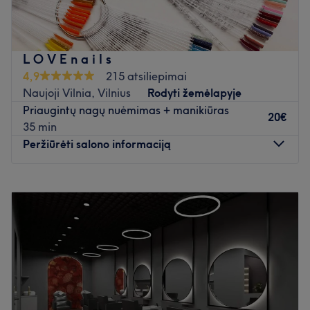
tikslas – sukurti aplinką, kurioje klientai galėtų visiškai
atsipalaiduoti.
Atidaryti salono profilį
L O V E n a i l s
4,9
215 atsiliepimai
Naujoji Vilnia, Vilnius
Rodyti žemėlapyje
Priaugintų nagų nuėmimas + manikiūras
20€
35 min
Peržiūrėti salono informaciją
Pirmadienis
10:00
–
18:00
Antradienis
10:00
–
18:00
Trečiadienis
10:00
–
18:00
Ketvirtadienis
10:00
–
18:00
Penktadienis
10:00
–
15:00
Šeštadienis
Uždaryta
Sekmadienis
Uždaryta