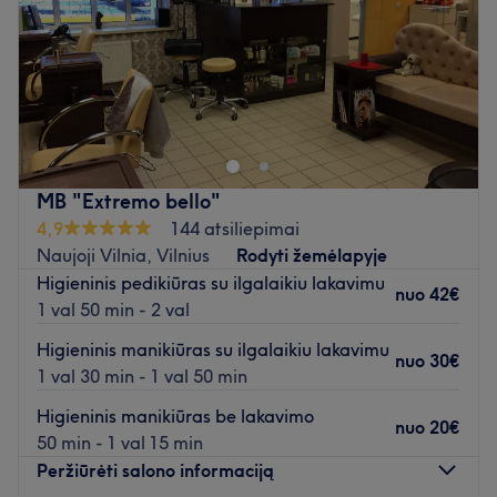
Atidaryti salono profilį
Sekmadienis
08:00
–
18:00
Позаботьтесь о своих ногтях в салоне маникюра и
педикюра, расположенном в Вильнюсе. Классический
маникюр, массаж рук и стойкое покрытие для ногтей —
это лишь некоторые из услуг, предлагаемых этим
превосходным салоном.
MB "Extremo bello"
4,9
144 atsiliepimai
Ближайший общественный транспорт:
Naujoji Vilnia, Vilnius
Rodyti žemėlapyje
до салона легко добраться на автобусах: 6G, 14, 18, 31,
Higieninis pedikiūras su ilgalaikiu lakavimu
67, 74, 115, 122, 173, 179 (остановка: Республиканская
nuo
42€
1 val 50 min - 2 val
психиатрическая больница).
Higieninis manikiūras su ilgalaikiu lakavimu
nuo
30€
Команда:
1 val 30 min - 1 val 50 min
Мастер — опытный и внимательный специалист в своей
Higieninis manikiūras be lakavimo
работе, который обеспечит высокое качество услуг и
nuo
20€
50 min - 1 val 15 min
поможет вам расслабиться.
Peržiūrėti salono informaciją