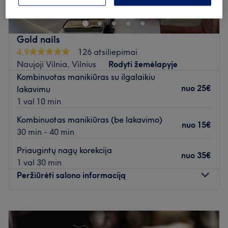
Gold nails
4,9
126 atsiliepimai
Naujoji Vilnia, Vilnius
Rodyti žemėlapyje
Kombinuotas manikiūras su ilgalaikiu
nuo
25€
lakavimu
1 val 10 min
Kombinuotas manikiūras (be lakavimo)
nuo
15€
30 min - 40 min
Priaugintų nagų korekcija
nuo
35€
1 val 30 min
Peržiūrėti salono informaciją
Pirmadienis
09:00
–
20:00
Antradienis
09:00
–
20:00
Trečiadienis
09:00
–
20:00