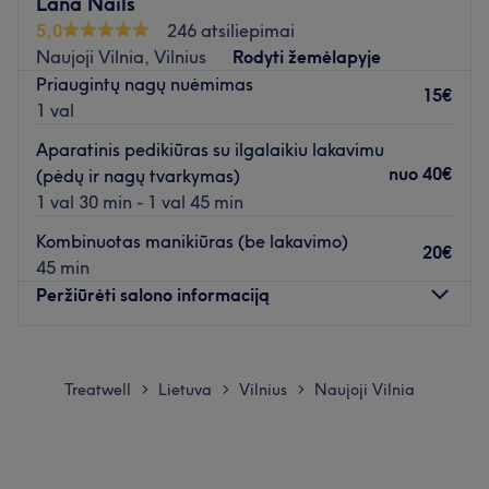
Lana Nails
Artimiausias viešasis transportas:
5,0
246 atsiliepimai
Saloną yra lengva pasiekti autobusais: 31,122 (st.
Naujoji Vilnia, Vilnius
Rodyti žemėlapyje
Pavilnio sodai).
Priaugintų nagų nuėmimas
15€
1 val
Komanda:
Meistrė yra patyrusi ir kruopšti savo darbo specialistė,
Aparatinis pedikiūras su ilgalaikiu lakavimu
kuri užtikrins kokybiškai atliktas paslaugas bei padės
nuo
40€
(pėdų ir nagų tvarkymas)
atsipalaiduoti.
1 val 30 min - 1 val 45 min
Kombinuotas manikiūras (be lakavimo)
Kas mums patinka:
20€
45 min
Atmosfera:
rami ir profesionali.
Peržiūrėti salono informaciją
Specializacija:
nagų priežiūra.
Naudojami prekių ženklai ir produktai:
salone naudojami
Pirmadienis
Uždaryta
tik profesionalūs prekių ženklai ir produktai.
Antradienis
08:00
–
18:00
Papildomi akcentai:
salonas yra lengvai pasiekiamas
Treatwell
Lietuva
Vilnius
Naujoji Vilnia
>
>
>
Trečiadienis
08:00
–
18:00
viešuoju transportu.
Ketvirtadienis
08:00
–
18:00
Atidaryti salono profilį
Penktadienis
08:00
–
18:00
Šeštadienis
Uždaryta