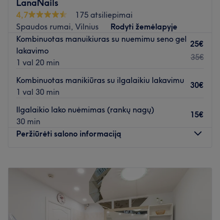
LanaNails
4,7
175 atsiliepimai
Spaudos rumai, Vilnius
Rodyti žemėlapyje
Kombinuotas manuikiuras su nuemimu seno gel
25€
lakavimo
35€
1 val 20 min
Kombinuotas manikiūras su ilgalaikiu lakavimu
30€
1 val 30 min
Ilgalaikio lako nuėmimas (rankų nagų)
15€
30 min
Peržiūrėti salono informaciją
Pirmadienis
Uždaryta
Antradienis
11:00
–
21:00
Trečiadienis
11:00
–
21:00
Ketvirtadienis
11:00
–
21:00
Penktadienis
11:00
–
21:00
Šeštadienis
11:00
–
20:00