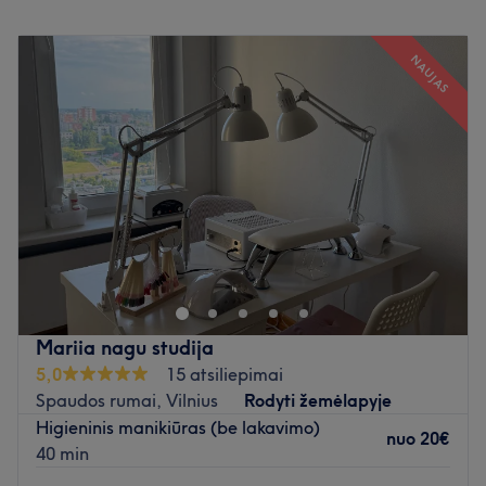
Pirmadienis
08:00
–
17:00
Antradienis
08:00
–
17:00
NAUJAS
Trečiadienis
08:00
–
17:00
Ketvirtadienis
08:00
–
17:00
Penktadienis
08:00
–
17:00
Šeštadienis
08:00
–
17:00
Sekmadienis
08:00
–
17:00
Skirkite dėmesio savo nagams Alisa Beauty studijoje, kuri
yra įsikūrusi Vilniuje. Klasikinis manikiūras, rankų
masažas ir ilgalaikis nagų lakavimas - tai tik kelios šio
puikaus nagų salono siūlomų paslaugų.
Mariia nagu studija
Artimiausias viešasis transportas:
yra lengva pasiekti
5,0
15 atsiliepimai
autobusais: 2G, 7, 21, 22, 23, 25, 30, 32, 52, 54, 55, 59,
Spaudos rumai, Vilnius
Rodyti žemėlapyje
63, 68, 73, 75, 125 bei troleibusais: 1, 3, 4, 7, 9, 16, 18,
Higieninis manikiūras (be lakavimo)
19 (Spaudos rumai st.).
nuo
20€
40 min