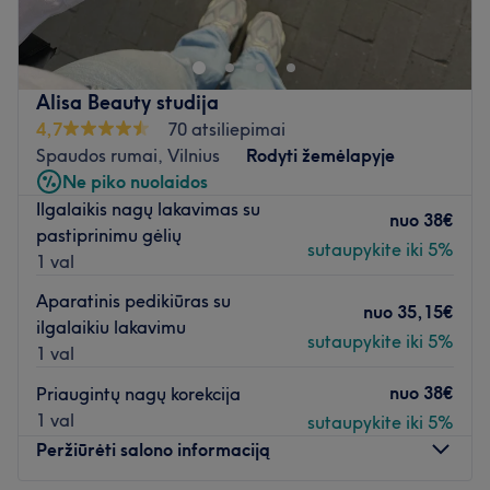
Alisa Beauty studija
4,7
70 atsiliepimai
Spaudos rumai, Vilnius
Rodyti žemėlapyje
Ne piko nuolaidos
Ilgalaikis nagų lakavimas su
nuo
38€
pastiprinimu gėlių
sutaupykite iki 5%
1 val
Aparatinis pedikiūras su
nuo
35,15€
ilgalaikiu lakavimu
sutaupykite iki 5%
1 val
nuo
38€
Priaugintų nagų korekcija
1 val
sutaupykite iki 5%
Peržiūrėti salono informaciją