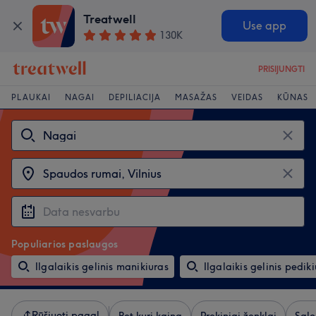
Treatwell
Use app
130K
PRISIJUNGTI
PLAUKAI
NAGAI
DEPILIACIJA
MASAŽAS
VEIDAS
KŪNAS
Populiarios paslaugos
Ilgalaikis gelinis manikiuras
Ilgalaikis gelinis pedik
Rūšiuoti pagal