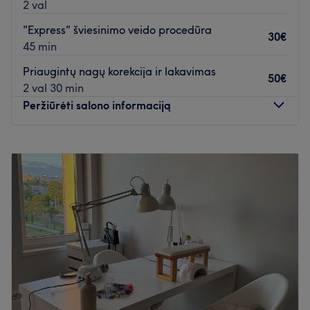
2 val
"Express" šviesinimo veido procedūra
30€
45 min
Priaugintų nagų korekcija ir lakavimas
50€
2 val 30 min
Peržiūrėti salono informaciją
Pirmadienis
09:00
–
20:00
Antradienis
10:00
–
20:00
Trečiadienis
09:00
–
20:00
Ketvirtadienis
09:00
–
20:00
Penktadienis
10:00
–
20:00
Šeštadienis
10:00
–
20:00
Sekmadienis
10:00
–
20:00
Grožio salonas „Lenos" - tai vieta, kur susilieja
profesionalumas ir jaukumas.
Čia jūsų laukia tikri savo srities meistrai: kosmetologė-