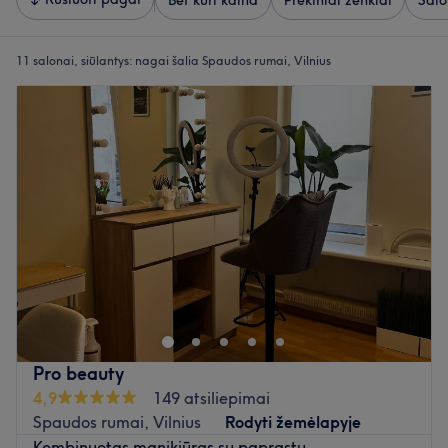
Bet kuri kaina
Prekiniai ženklai
Salo
11 salonai, siūlantys:
nagai šalia Spaudos rumai, Vilnius
Pro beauty
4,9
149 atsiliepimai
Spaudos rumai, Vilnius
Rodyti žemėlapyje
Kombinuotas manikiūras su paprastu