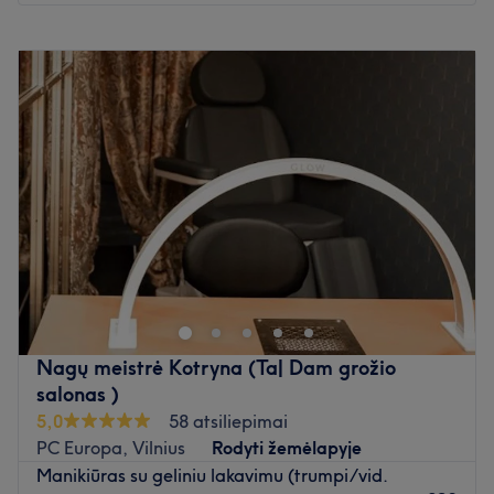
Pirmadienis
09:00
–
18:00
Antradienis
09:00
–
18:00
Trečiadienis
09:00
–
18:00
Ketvirtadienis
09:00
–
18:00
Penktadienis
09:00
–
17:00
Šeštadienis
09:00
–
20:00
Sekmadienis
09:00
–
20:00
8+ metų darbo patirtis. Estetiškas, kokybiškas lakavimas
tik su geriausia, profesionalia kosmetika.
Neatlieku dizainu
Neatvykus arba atšaukus vizitą likus mažiau nei 24,
prašoma apmokėti neatvykimo mokestį.
Nagų meistrė Kotryna (Ta| Dam grožio
Atidaryti salono profilį
salonas )
5,0
58 atsiliepimai
PC Europa, Vilnius
Rodyti žemėlapyje
Manikiūras su geliniu lakavimu (trumpi/vid.