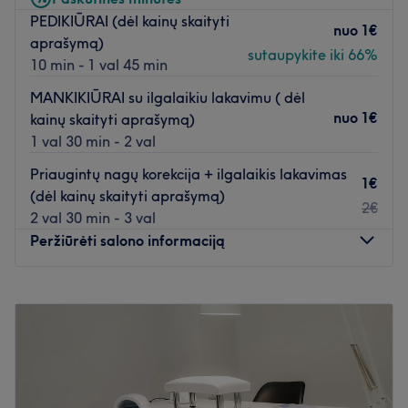
PEDIKIŪRAI (dėl kainų skaityti
nuo
1€
aprašymą)
sutaupykite iki 66%
10 min - 1 val 45 min
MANKIKIŪRAI su ilgalaikiu lakavimu ( dėl
nuo
1€
kainų skaityti aprašymą)
1 val 30 min - 2 val
Priaugintų nagų korekcija + ilgalaikis lakavimas
1€
(dėl kainų skaityti aprašymą)
2€
2 val 30 min - 3 val
Peržiūrėti salono informaciją
Pirmadienis
08:00
–
21:00
Antradienis
08:00
–
21:00
Trečiadienis
08:00
–
21:00
Ketvirtadienis
08:00
–
21:00
Penktadienis
08:00
–
21:00
Šeštadienis
08:00
–
21:00