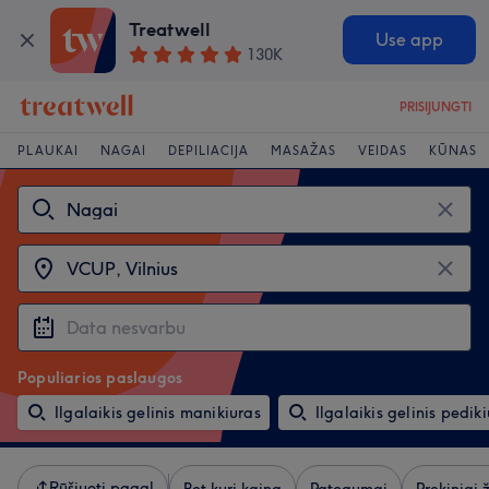
Treatwell
Use app
130K
PRISIJUNGTI
PLAUKAI
NAGAI
DEPILIACIJA
MASAŽAS
VEIDAS
KŪNAS
Populiarios paslaugos
Ilgalaikis gelinis manikiuras
Ilgalaikis gelinis pedik
Rūšiuoti pagal