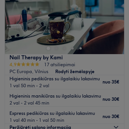
Šeštadienis
09:00
–
16:00
Sekmadienis
Uždaryta
Skirkite dėmesio savo nagams pas salone Witchcraft, kuri
yra įsikūrusi Vilniuje. Klasikinis manikiūras, rankų
masažas ir ilgalaikis nagų lakavimas - tai tik kelios šio
puikaus nagų salono siūlomų paslaugų.
Nail Therapy by Kami
Artimiausias viešasis transportas:
4,9
17 atsiliepimai
Saloną yra lengva pasiekti autobusais: 3G, 4G, 30, 43,
PC Europa, Vilnius
Rodyti žemėlapyje
56, 63, 88, 89 bei troleibusais: 9, 19 (Europos aikštė st.).
Higieninis pedikiūras su ilgalaikiu lakavimu
nuo
35€
1 val 50 min - 2 val
Komanda:
Meistrė yra patyrusi ir kruopšti savo darbo specialistė,
Higieninis manikiūras su ilgalaikiu lakavimu
nuo
30€
kuri užtikrins kokybiškai atliktas paslaugas bei padės
2 val - 2 val 45 min
atsipalaiduoti.
Express pedikiūras su ilgalaikiu lakavimu
nuo
30€
1 val 40 min - 1 val 50 min
Kas mums patinka:
Peržiūrėti salono informaciją