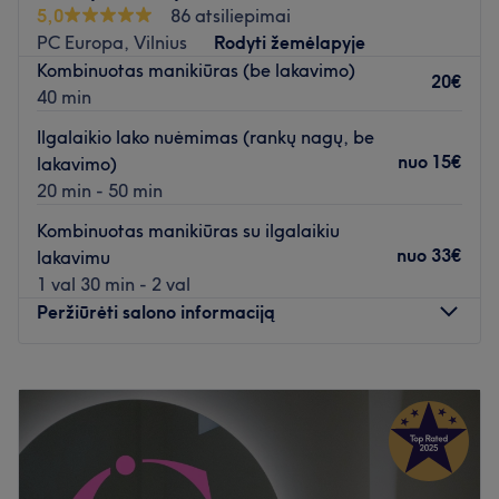
Остановка -
Žaliasis tiltas
.
5,0
86 atsiliepimai
PC Europa, Vilnius
Rodyti žemėlapyje
Регистрация доступна онлайн, а также по телефону или
Kombinuotas manikiūras (be lakavimo)
SMS.
20€
40 min
Мы ценим ваше время, комфорт и доверие — мы
стремимся к тому, чтобы каждый визит оставлял
Ilgalaikio lako nuėmimas (rankų nagų, be
приятные впечатления и желание вернуться.
nuo
15€
lakavimo)
Atidaryti salono profilį
20 min - 50 min
Kombinuotas manikiūras su ilgalaikiu
nuo
33€
lakavimu
1 val 30 min - 2 val
Peržiūrėti salono informaciją
Pirmadienis
09:00
–
20:00
Antradienis
09:00
–
20:00
Trečiadienis
09:00
–
20:00
Ketvirtadienis
09:00
–
20:00
Penktadienis
09:00
–
20:00