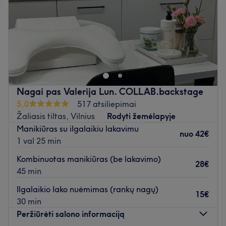
Atidaryti salono profilį
Sekmadienis
10:00
–
21:00
Atsiskaitymas salone tik grynais.
Atidaryti salono profilį
Nagai pas Valerija Lun. COLLAB.backstage
5,0
517 atsiliepimai
Žaliasis tiltas, Vilnius
Rodyti žemėlapyje
Manikiūras su ilgalaikiu lakavimu
nuo
42€
1 val 25 min
Kombinuotas manikiūras (be lakavimo)
28€
45 min
Ilgalaikio lako nuėmimas (rankų nagų)
15€
30 min
Peržiūrėti salono informaciją