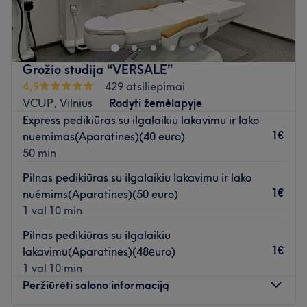
kuris yra įsikūręs Vilniuje. Klasikinis manikiūras, rankų
masažas ir ilgalaikis nagų lakavimas - tai tik kelios šio
puikaus salono siūlomų paslaugų.
Nuorodos kaip rasti saloną:
4 laiptinė (ieškokite prie
Grožio studija “VERSALE”
Camelia vaistinės) pakilti laiptais į antrą aukštą. Pasukti į
4,9
429 atsiliepimai
kairę ir eiti iki pat koridoriaus galo - pamatysite saloną -
VCUP, Vilnius
Rodyti žemėlapyje
BEAUTYLAND
Express pedikiūras su ilgalaikiu lakavimu ir lako
Artimiausias viešasis transportas:
1€
nuemimas(Aparatines)(40 euro)
Saloną yra lengva pasiekti autobusais: 3G, 4G, 30, 43,
50 min
46, 56, 63, 88, 89 bei troleibusais: 9, 19 (st. Europos
Pilnas pedikiūras su ilgalaikiu lakavimu ir lako
aikštė).
1€
nuémims(Aparatines)(50 euro)
1 val 10 min
Komanda:
Meistrė yra patyrusi ir kruopšti savo darbo specialistė,
Pilnas pedikiūras su ilgalaikiu
kuri užtikrins kokybiškai atliktas paslaugas bei padės
1€
lakavimu(Aparatines)(48еuro)
atsipalaiduoti.
1 val 10 min
Peržiūrėti salono informaciją
Kas mums patinka: