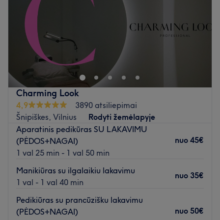
Šeštadienis
10:00
–
18:00
Sekmadienis
10:00
–
18:00
Skirkite šiek tiek laiko sau ir pasirūpinkite savo grožiu
kabinnete Luxury Glow by Simona, kuri yra įsikūrusi
Vilniuje.
Artimiausias viešasis transportas:
Charming Look
Saloną yra lengva pasiekti autobusais: 3G, 3G-A, 4G,
4,9
3890 atsiliepimai
30, 43, 46, 53, 63, 89 bei troleibusais: 9, 19 (Europos
Šnipiškes, Vilnius
Rodyti žemėlapyje
aikštė st.).
Aparatinis pedikūras SU LAKAVIMU
nuo
45€
(PĖDOS+NAGAI)
Komanda:
1 val 25 min - 1 val 50 min
Meistrė yra savo darbo profesionalė, kuri užtikrins
dėmesingumą, kokybę ir nepriekaištingą aptarnavimą.
Manikiūras su ilgalaikiu lakavimu
nuo
35€
1 val - 1 val 40 min
Kas mums patinka:
Pedikiūras su prancūzišku lakavimu
Atmosfera:
rami ir profesionali.
nuo
50€
(PĖDOS+NAGAI)
Specializacija:
makiažas, blakstienų, plaukų, manikiūro,