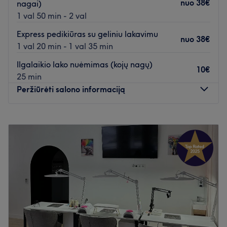
nuo
38€
nagai)
1 val 50 min - 2 val
Express pedikiūras su geliniu lakavimu
nuo
38€
1 val 20 min - 1 val 35 min
Ilgalaikio lako nuėmimas (kojų nagų)
10€
25 min
Peržiūrėti salono informaciją
Pirmadienis
10:00
–
20:00
Antradienis
10:00
–
20:00
Trečiadienis
10:00
–
20:00
Ketvirtadienis
10:00
–
20:00
Penktadienis
10:00
–
20:00
Šeštadienis
10:00
–
20:00
Sekmadienis
10:00
–
20:00
Skirkite dėmesio savo nagams pas Nagų meistrę Kotryną,
kuri yra įsikūrusi Ta| Dam grožio salone. Klasikinis