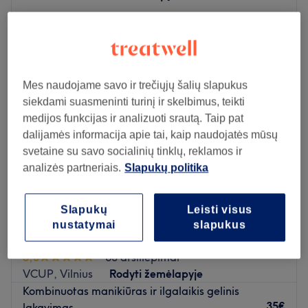
Pirmadienis
Uždaryta
Antradienis
10:00
–
20:00
Trečiadienis
10:00
–
20:00
Ketvirtadienis
10:00
–
20:00
Mes naudojame savo ir trečiųjų šalių slapukus
Penktadienis
10:00
–
20:00
siekdami suasmeninti turinį ir skelbimus, teikti
Šeštadienis
Uždaryta
medijos funkcijas ir analizuoti srautą. Taip pat
Sekmadienis
Uždaryta
dalijamės informacija apie tai, kaip naudojatės mūsų
svetaine su savo socialinių tinklų, reklamos ir
Skoningas, nepriekaištingai atliktas manikiūras, išpildant
analizės partneriais.
Slapukų politika
visus Jūsų norus.
Atidaryti salono profilį
Slapukų
Leisti visus
nustatymai
slapukus
Mil’art
5,0
63 atsiliepimai
VCUP, Vilnius
Rodyti žemėlapyje
Kombinuotas manikiūras ir ilgalaikis gelinis
35€
lakavimas