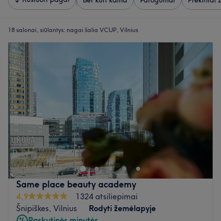
Bet kuri kaina
Patogumai
Prekiniai 
18 salonai, siūlantys:
nagai šalia VCUP, Vilnius
Same place beauty academy
4,9
1324 atsiliepimai
Šnipiškes, Vilnius
Rodyti žemėlapyje
Paskutinės minutės