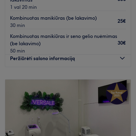
1 val 20 min
Kombinuotas manikiūras (be lakavimo)
25€
30 min
Kombinuotas manikiūras ir seno gelio nuėmimas
30€
(be lakavimo)
50 min
Peržiūrėti salono informaciją
Pirmadienis
14:00
–
20:00
Antradienis
14:00
–
20:00
Trečiadienis
14:00
–
20:00
Ketvirtadienis
Uždaryta
Penktadienis
Uždaryta
Šeštadienis
Uždaryta
Sekmadienis
Uždaryta
Skirkite dėmesio savo nagams BEAUTYLAND salone,