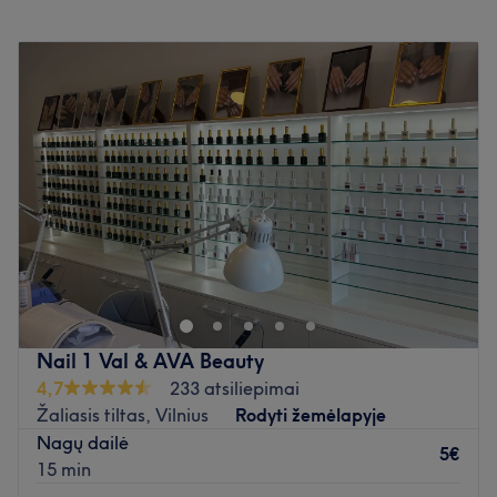
Atmosfera:
rami ir profesionali.
Pirmadienis
08:00
–
21:00
Specializacija:
nagų priežiūra.
Antradienis
08:00
–
21:00
Naudojami prekių ženklai ir produktai:
salone naudojami
Trečiadienis
08:00
–
21:00
tik profesionalūs prekių ženklai ir produktai.
Ketvirtadienis
08:00
–
21:00
Papildomi akcentai:
salonas yra lengvai pasiekiamas
Penktadienis
08:00
–
21:00
viešuoju transportu.
Šeštadienis
08:00
–
21:00
Atidaryti salono profilį
Sekmadienis
09:00
–
21:00
Skirkite dėmesio savo nagams Grožio studijoje
“VERSALE”, kuri yra įsikūrusi Vilniuje. Klasikinis
manikiūras, rankų masažas ir ilgalaikis nagų lakavimas -
tai tik kelios šio puikaus nagų salono siūlomų paslaugų.
Nail 1 Val & AVA Beauty
Artimiausias viešasis transportas:
4,7
233 atsiliepimai
Saloną yra lengva pasiekti autobusais: 3G, 4G, 30, 43,
Žaliasis tiltas, Vilnius
Rodyti žemėlapyje
52, 56, 63, 88, 89 bei troleibusais: 9, 19 (st. Europos
Nagų dailė
aikštė ).
5€
15 min