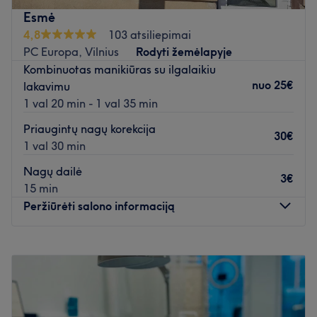
atnaujina savo žinias, tad grožio rūpesčius drąsiai galit
Esmė
patikėti profesionalams.
4,8
103 atsiliepimai
Atidaryti salono profilį
PC Europa, Vilnius
Rodyti žemėlapyje
Kombinuotas manikiūras su ilgalaikiu
nuo
25€
lakavimu
1 val 20 min - 1 val 35 min
Priaugintų nagų korekcija
30€
1 val 30 min
Nagų dailė
3€
15 min
Peržiūrėti salono informaciją
Pirmadienis
08:00
–
19:00
Antradienis
08:00
–
19:00
Trečiadienis
08:00
–
19:00
Ketvirtadienis
08:00
–
19:00
Penktadienis
08:00
–
19:00