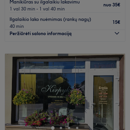
Manikiūras su ilgalaikiu lakavimu
nuo
35€
1 val 30 min - 1 val 40 min
Atidaryti salono profilį
Ilgalaikio lako nuėmimas (rankų nagų)
15€
40 min
Peržiūrėti salono informaciją
Pirmadienis
10:00
–
21:00
Antradienis
10:00
–
21:00
Trečiadienis
10:00
–
21:00
Ketvirtadienis
10:00
–
21:00
Penktadienis
10:00
–
21:00
Šeštadienis
10:00
–
20:00
Sekmadienis
10:00
–
18:00
Ta|Dam - tai kasdienės grožio paslaugos, patogesniam ir
gražesniam Jūsų gyvenimui. Puiki atmosfera ir meistrų
profesionalumas leis jums atsipalaiduoti ir mėgautis
teikiamomis paslaugomis. Meistrai nuolat tobulina ir