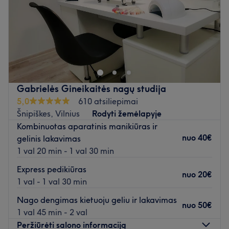
Sekmadienis
08:00
–
21:00
(6 įėjimas, 3 aukštas, 308 kabinetas)
Atidaryti salono profilį
Gabrielės Gineikaitės nagų studija
5,0
610 atsiliepimai
Šnipiškes, Vilnius
Rodyti žemėlapyje
Kombinuotas aparatinis manikiūras ir
nuo
40€
gelinis lakavimas
1 val 20 min - 1 val 30 min
Express pedikiūras
nuo
20€
1 val - 1 val 30 min
Nago dengimas kietuoju geliu ir lakavimas
nuo
50€
1 val 45 min - 2 val
Peržiūrėti salono informaciją