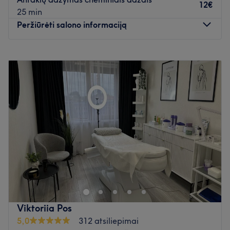
Papildomi akcentai:
salonas yra lengvai pasiekiamas
12€
25 min
viešuoju transportu.
Peržiūrėti salono informaciją
Atidaryti salono profilį
Pirmadienis
10:00
–
21:00
Antradienis
10:00
–
21:00
Trečiadienis
10:00
–
21:00
Ketvirtadienis
10:00
–
21:00
Penktadienis
10:00
–
21:00
Šeštadienis
Uždaryta
Sekmadienis
Uždaryta
Grožio namai „Tulasis“ – tai indiškais smilkalais,
meditacine muzika ir ramybe dvelkianti vieta, padedanti
pabėgti nuo kasdienybės, bet joje suteikiamos tik
šiuolaikinės med.kosmetologinės veido procedūros. Jūsų
laukia kur kas daugiau nei pačios procedūros. Atvykę į
Viktoriia Pos
„Tulasį“ jūs būsite vienintelis ir pats svarbiausias klientas,
5,0
312 atsiliepimai
kadangi grožio salone žmonės priimami tik po vieną.