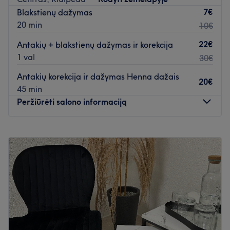
7€
Blakstienų dažymas
20 min
10€
22€
Antakių + blakstienų dažymas ir korekcija
1 val
30€
Antakių korekcija ir dažymas Henna dažais
20€
45 min
Peržiūrėti salono informaciją
Pirmadienis
08:30
–
19:00
Antradienis
08:30
–
19:00
Trečiadienis
08:30
–
19:00
Ketvirtadienis
08:30
–
19:00
Penktadienis
08:30
–
19:00
Šeštadienis
06:30
–
19:00
Sekmadienis
Uždaryta
Palepinkite save pas Viliją Kudrešovienę - vizažistę,