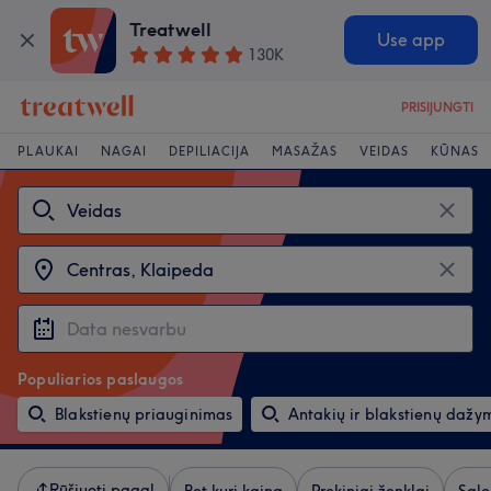
Treatwell
Use app
130K
PRISIJUNGTI
PLAUKAI
NAGAI
DEPILIACIJA
MASAŽAS
VEIDAS
KŪNAS
Populiarios paslaugos
Blakstienų priauginimas
Antakių ir blakstienų dažy
Rūšiuoti pagal