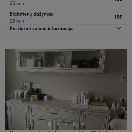
25 min
Blakstienų dažymas
10€
25 min
Peržiūrėti salono informaciją
Pirmadienis
09:00
–
18:00
Antradienis
09:00
–
18:00
Trečiadienis
09:00
–
18:00
Ketvirtadienis
09:00
–
18:00
Penktadienis
09:00
–
18:00
Šeštadienis
Uždaryta
Sekmadienis
Uždaryta
Skirkite šiek tiek laiko sau ir pasirūpinkite savo grožiu
salone Reborn by Indrė, kuri yra įsikūrusi Klaipėdoje.
Blakstienų dažymas, blakstienų laminavimas bei antakių
korekcija - tai tik kelios šio puikaus grožio salono siūlomų
paslaugų.