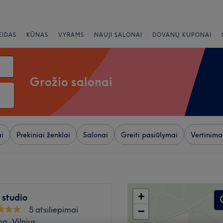
EIDAS
KŪNAS
VYRAMS
NAUJI SALONAI
DOVANŲ KUPONAI
Grožio salonai
i
Prekiniai ženklai
Salonai
Greiti pasiūlymai
Vertinima
+
e studio
5 atsiliepimai
−
a, Vilnius