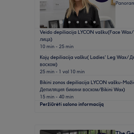
Panoram
Šeštadienis
Uždaryta
Sekmadienis
Uždaryta
Skirkite šiek tiek laiko sau ir pasirūpinkite
Veido depiliacija LYCON vašku(Face Wax
kuri yra įsikūrusi Vilniuje, Žvėryne.
лица)
Mikroadatinė terapija, autorinis veido val
10 min - 25 min
ritualai - tai tik kelios šio grožio salono s
Kojų depiliacija vašku( Ladies' Leg Wax/ 
воском)
Artimiausias viešasis transportas:
25 min - 1 val 10 min
Saloną lengva pasiekti autobusais: 22, 30, 4
(Žvėrynas).
Bikini zonos depiliacija LYCON vašku-Maž
Депиляция бикини воском/Bikini Wax)
Komanda:
15 min - 40 min
Meistrė yra savo darbo profesionalė, kuri 
Peržiūrėti salono informaciją
kokybę ir nepriekaištingą aptarnavimą.
Pirmadienis
08:00
–
21:45
Kas mums patinka:
Antradienis
08:00
–
21:45
Atmosfera:
rami ir profesionali.
The Ge