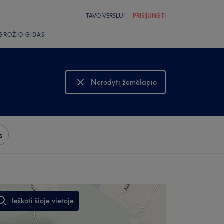
TAVO VERSLUI
PRISIJUNGTI
GROŽIO GIDAS
Nerodyti žemėlapio
Rodyti žemėlapį
s
Ieškoti šioje vietoje
,