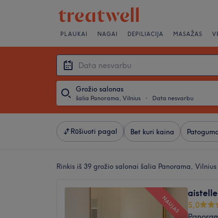
PLAUKAI
NAGAI
DEPILIACIJA
MASAŽAS
V
Grožio salonas
šalia Panorama, Vilnius
・
Data nesvarbu
Rūšiuoti pagal
Bet kuri kaina
Patoguma
Rinkis iš 39
grožio salonai šalia Panorama, Vilnius
aistell
NAUJAS
5,0
Panoram