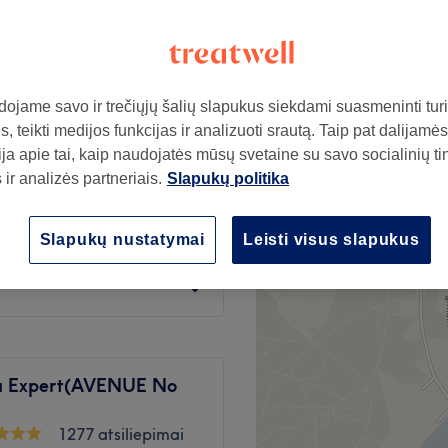
ojame savo ir trečiųjų šalių slapukus siekdami suasmeninti turin
50€
, teikti medijos funkcijas ir analizuoti srautą. Taip pat dalijamės
ja apie tai, kaip naudojatės mūsų svetaine su savo socialinių ti
ir analizės partneriais.
Slapukų politika
60€
Slapukų nustatymai
Leisti visus slapukus
80€
ja Expert(AVENUE No
1277 atsiliepimai