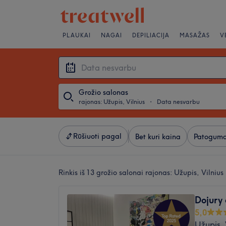
PLAUKAI
NAGAI
DEPILIACIJA
MASAŽAS
V
Grožio salonas
rajonas: Užupis, Vilnius
・
Data nesvarbu
Rūšiuoti pagal
Bet kuri kaina
Patoguma
Rinkis iš 13
grožio salonai rajonas: Užupis, Vilnius
Dojury 
5,0
Užupis, 