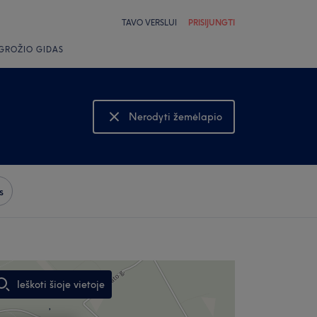
TAVO VERSLUI
PRISIJUNGTI
GROŽIO GIDAS
Nerodyti žemėlapio
Rodyti žemėlapį
s
Ieškoti šioje vietoje
,