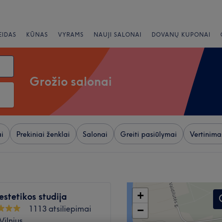
EIDAS
KŪNAS
VYRAMS
NAUJI SALONAI
DOVANŲ KUPONAI
Grožio salonai
i
Prekiniai ženklai
Salonai
Greiti pasiūlymai
Vertinima
+
estetikos studija
1113 atsiliepimai
−
Vilnius