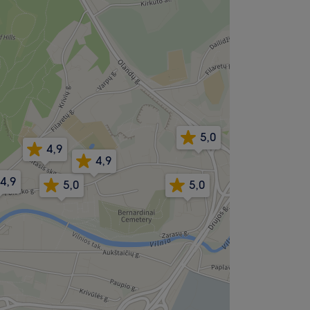
5,0
4,9
4,9
4,9
5,0
5,0