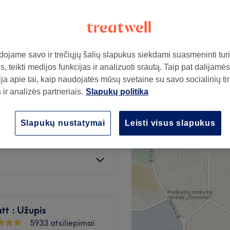
ojame savo ir trečiųjų šalių slapukus siekdami suasmeninti turin
nuo
10€
, teikti medijos funkcijas ir analizuoti srautą. Taip pat dalijamės
ja apie tai, kaip naudojatės mūsų svetaine su savo socialinių ti
ir analizės partneriais.
Slapukų politika
nuo
35€
ktromagnetinėmis
Slapukų nustatymai
Leisti visus slapukus
nuo
25€
tt : Užupis
5933 atsiliepimai