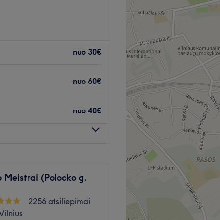
asiekiamas viešuoju
ir ne tik.
Atidaryti salono profilį
nuo
30€
iažas.
formos korekcija.
nuo
60€
se grupelėse.
Atidaryti salono profilį
nuo
40€
 Meistrai (Polocko g.
2256 atsiliepimai
Vilnius