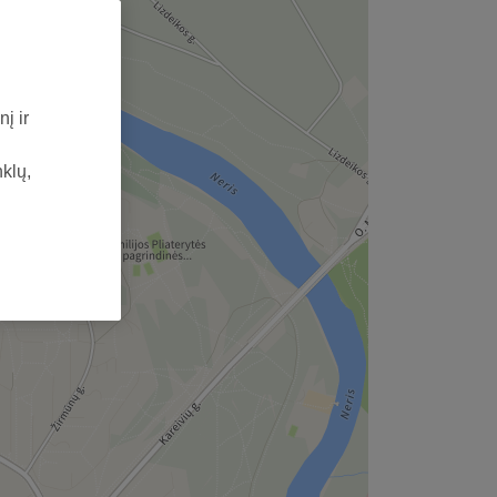
į ir
nklų,