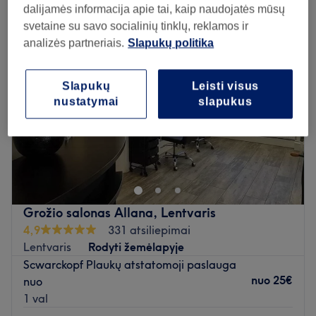
dalijamės informacija apie tai, kaip naudojatės mūsų
svetaine su savo socialinių tinklų, reklamos ir
analizės partneriais.
Slapukų politika
Slapukų
Leisti visus
nustatymai
slapukus
Grožio salonas Allana, Lentvaris
4,9
331 atsiliepimai
Lentvaris
Rodyti žemėlapyje
Scwarckopf Plaukų atstatomoji paslauga
nuo
25€
nuo
1 val