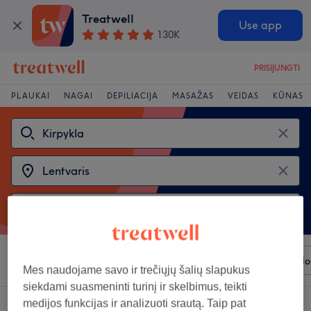
Treatwell
Use app
130K
PRISIJUNGTI
PLAUKAI
NAGAI
DEPILIACIJA
MASAŽAS
VEIDAS
KŪNAS
Rūšiuoti pagal
Bet kuri kaina
Prekiniai ženklai
Salo
Mes naudojame savo ir trečiųjų šalių slapukus
siekdami suasmeninti turinį ir skelbimus, teikti
medijos funkcijas ir analizuoti srautą. Taip pat
Rinkis iš 2
kirpyklos rajonas: Lentvaris