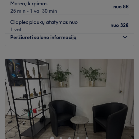
Moterų kirpimas
nuo
8€
25 min - 1 val 30 min
Olaplex plaukų atatymas nuo
nuo
32€
1 val
Peržiūrėti salono informaciją
Pirmadienis
10:00
–
19:00
Antradienis
10:00
–
19:00
Trečiadienis
10:00
–
19:00
Ketvirtadienis
10:00
–
19:00
Penktadienis
10:00
–
19:00
Šeštadienis
10:00
–
18:00
Sekmadienis
Uždaryta
Palepinkite save Grožio salone Allana, kuris yra įsikūręs
Lentvaryje. Plaukų dažymas ir kirpimas, plaukų
priauginimas bei veido dipiliacija vašku - tai tik kelios šio
puikaus salono siūlomų paslaugų.