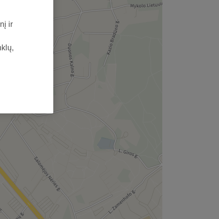
į ir
nklų,