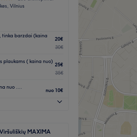
kes, Vilnius
 tinka barzdai (kaina
20€
Atidaryti salono profilį
30€
s plaukams ( kaina nuo)
25€
35€
a nuo ....
nuo
10€
(Viršuliškių MAXIMA