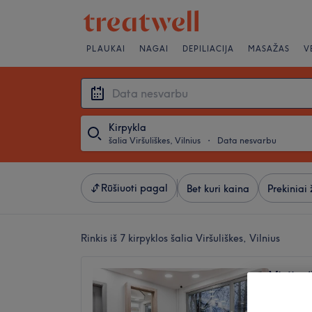
PLAUKAI
NAGAI
DEPILIACIJA
MASAŽAS
V
Kirpykla
šalia Viršuliškes, Vilnius
・
Data nesvarbu
Rūšiuoti pagal
Bet kuri kaina
Prekiniai 
Rinkis iš 7
kirpyklos šalia Viršuliškes, Vilnius
Vizija (
4,8
Viršulišk