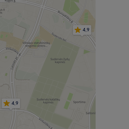
4,9
4,9