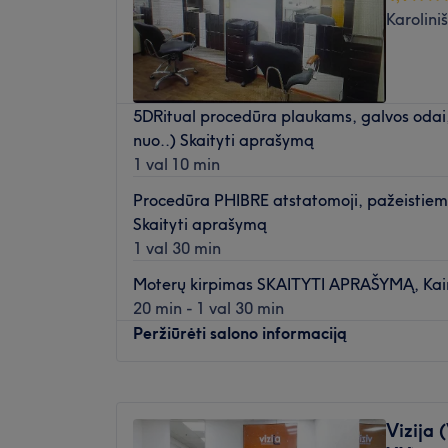
Penktadienis
08:00
–
20:00
Karoliniš
Šeštadienis
08:00
–
20:00
Sekmadienis
08:00
–
18:00
Žirklėm darom čik, čik, čik.
5DRitual procedūra plaukams, galvos odai,
nuo..) Skaityti aprašymą
1 val 10 min
Procedūra PHIBRE atstatomoji, pažeistiem
Skaityti aprašymą
1 val 30 min
Moterų kirpimas SKAITYTI APRAŠYMĄ, Kain
20 min - 1 val 30 min
Peržiūrėti salono informaciją
Pirmadienis
09:00
–
20:00
Antradienis
09:00
–
20:00
Vizija 
Trečiadienis
09:00
–
20:00