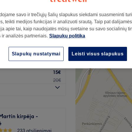
ojame savo ir trečiųjų šalių slapukus siekdami suasmeninti turin
, teikti medijos funkcijas ir analizuoti srautą. Taip pat dalijamės
ja apie tai, kaip naudojatės mūsų svetaine su savo socialinių ti
10€
ir analizės partneriais.
Slapukų politika
15€
10€
Slapukų nustatymai
Leisti visus slapukus
15€
15€
20€
artin kirpėja -
ė
233 atsiliepimai