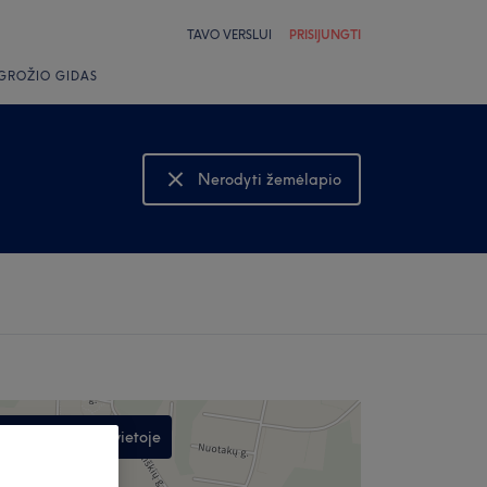
TAVO VERSLUI
PRISIJUNGTI
GROŽIO GIDAS
Nerodyti žemėlapio
Rodyti žemėlapį
Ieškoti šioje vietoje
,