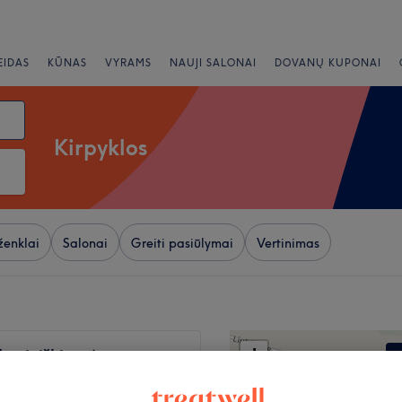
EIDAS
KŪNAS
VYRAMS
NAUJI SALONAI
DOVANŲ KUPONAI
Kirpyklos
ženklai
Salonai
Greiti pasiūlymai
Vertinimas
+
Justiniškių g.)
1979 atsiliepimai
−
es, Vilnius