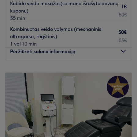
Kobido veido masažas(su mano išrašytu dovanų
1€
kuponu)
50€
55 min
Kombinuotas veido valymas (mechaninis,
50€
ultragarso, rūgštinis)
55€
1 val 10 min
Peržiūrėti salono informaciją
Pirmadienis
09:00
–
21:00
Antradienis
09:00
–
20:00
Trečiadienis
Uždaryta
Ketvirtadienis
09:00
–
21:00
Penktadienis
09:00
–
20:00
Šeštadienis
Uždaryta
Sekmadienis
10:00
–
15:30
Rasite mane modernioje Sveikatingumo ir estetikos
klinikoje, šalia pastato yra didelė parkavimo aištelė