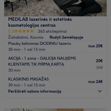
(žalia zona).
Atidaryti salono profilį
MEDILAB lazerinės ir estetinės
kosmetologijos centras
5,0
363 atsiliepimai
Žaliakalnis, Kaunas
Rodyti žemėlapyje
Plaukų šalinimas DIODINIU lazeriu
nuo
20€
30 min - 1 val 15 min
AKCIJA - 1 zona - GALIOJA NAUJIEMS
20€
KLIENTAMS TIK PIRMĄ KARTĄ
35€
30 min
KLASIKINIS MASAŽAS
nuo
24€
30 min - 1 val 15 min
Peržiūrėti salono informaciją
Pirmadienis
09:00
–
20:00
Antradienis
09:00
–
20:00