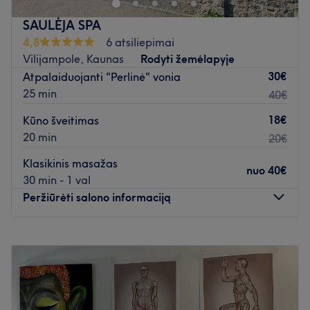
Atidaryti salono profilį
SAULĖJA SPA
4,8
6 atsiliepimai
Vilijampole, Kaunas
Rodyti žemėlapyje
30€
Atpalaiduojanti "Perlinė" vonia
25 min
40€
18€
Kūno šveitimas
20 min
20€
Klasikinis masažas
nuo
40€
30 min - 1 val
Peržiūrėti salono informaciją
Pirmadienis
10:00
–
21:00
Antradienis
10:00
–
21:00
Trečiadienis
10:00
–
21:00
Ketvirtadienis
10:00
–
21:00
Penktadienis
10:00
–
21:00