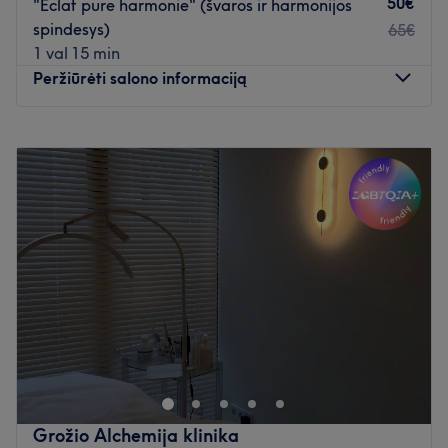
50€
"Eclat pure harmonie" (švaros ir harmonijos
tik profesionalių prekės ženklų produktai.
spindesys)
65€
Papildomi akcentai: salonas yra lengvai pasiekiamas
1 val 15 min
viešuoju transportu.
Peržiūrėti salono informaciją
Atidaryti salono profilį
Pirmadienis
10:00
–
20:00
Antradienis
10:00
–
20:00
Trečiadienis
10:00
–
20:00
Ketvirtadienis
10:00
–
20:00
Penktadienis
10:00
–
20:00
Šeštadienis
10:00
–
18:00
Sekmadienis
10:00
–
18:00
Tai rami, jauki erdvė Kaune, skirta tikram poilsiui ir kūno
atstatymui. Čia niekur neskubama – viskas sukurta tam,
kad galėtum atitrūkti nuo kasdienio tempo, išjungti galvą
ir sugrįžti į kūną. Lengvai pasiekiama tiek automobiliu,
tiek viešuoju transportu, šalia yra parkavimo vietų, todėl
Grožio Alchemija klinika
atvykimas paprastas ir be streso. Ši vieta skirta tiems,