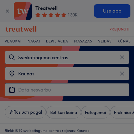
Treatwell
Use app
130K
PRISIJUNGTI
PLAUKAI
NAGAI
DEPILIACIJA
MASAŽAS
VEIDAS
KŪNAS
Rūšiuoti pagal
Bet kuri kaina
Patogumai
Prekiniai 
Rinkis iš 19
sveikatingumo centras rajonas: Kaunas