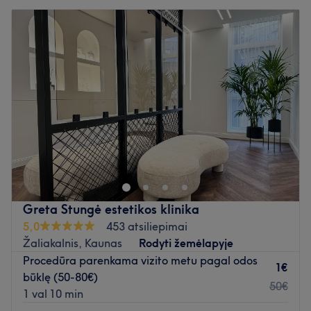
Greta Stungė estetikos klinika
5,0
453 atsiliepimai
Žaliakalnis, Kaunas
Rodyti žemėlapyje
Procedūra parenkama vizito metu pagal odos
1€
būklę (50-80€)
50€
1 val 10 min