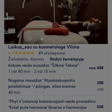
Šeštadienis
10:00
–
18:30
salonas yra lengvai pasiekiamas viešuoju transportu.
Sekmadienis
10:00
–
13:00
Atidaryti salono profilį
Grožio Alchemija - tai mokslu paremtas menas puoselėti
Jūsų odos grožį.
Profesionalios kosmetologinės procedūros bei
konsultacijos;
Laikas_sau su kosmetologe Vilma
Išpuoselėtos odos grožis - Jūsų vizitinė kortelė.
4,9
49 atsiliepimai
Kosmetologinės veido priežiūros procedūros;
Žaliakalnis, Kaunas
Rodyti žemėlapyje
Veido valymai;
Kobido veido masažas "Šilkinė Tėkmė"
nuo
45€
1 val 40 min - 2 val 15 min
Jauninančios procedūros;
Nugaros masažas “Atpalaiduojantis
Skaistinančios procedūros;
30€
prisilietimas “/ pilingas, kūno kremas
Rūgštinės procedūros;
39€
40 min
Beadatinė mezoterapija.
“Phyt’s”valomoji balansuojanti veido procedūra
Atidaryti salono profilį
50€
“Eclat pure harmonie”(švaros ir harmonijos