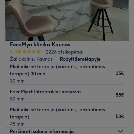
Grožio sfera, tai mano hobis, kuris ilgainiui virto darbu.
Sakoma, daryk tai ką mėgsti ir tau niekada nereikės
dirbti! Smagu daryti tai, kas tave veža.
Nesu savamokslė, mokintis ėjau pas tam tikrų sričių
profesionalus, tam, kad mano klientai būtų visada
FaceMyo klinika Kaunas
patenkinti mano darbu. Kviečiu užsukti ne tik
5,0
2226 atsiliepimai
pasigražinti, bet ir tapti mano nuolatiniu klientu.
Žaliakalnis, Kaunas
Rodyti žemėlapyje
Miofunkcinė terapija (vaikams, lankantiems
Dirbu su profesionalia kosmetika.
35€
terapiją) 30 min.
Parašykite, suderinsime Jums patogų laiką.
30 min
Atidaryti salono profilį
FaceMyo+ Intraoralinis masažas
55€
50 min
Miofunkcinė terapija (vaikams, lankantiems
50€
terapiją)
45 min
Peržiūrėti salono informaciją