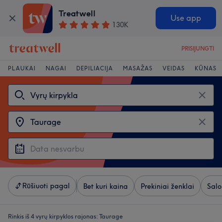
Treatwell
Use app
130K
PRISIJUNGTI
PLAUKAI
NAGAI
DEPILIACIJA
MASAŽAS
VEIDAS
KŪNAS
Rūšiuoti pagal
Bet kuri kaina
Prekiniai ženklai
Salo
Rinkis iš 4
vyrų kirpyklos rajonas: Taurage