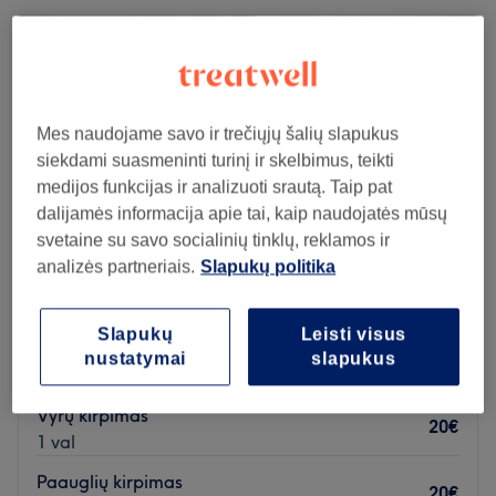
Mes naudojame savo ir trečiųjų šalių slapukus
siekdami suasmeninti turinį ir skelbimus, teikti
medijos funkcijas ir analizuoti srautą. Taip pat
dalijamės informacija apie tai, kaip naudojatės mūsų
svetaine su savo socialinių tinklų, reklamos ir
analizės partneriais.
Slapukų politika
Barber Ringas Vyrų kirpykla - Barbershop
Slapukų
Leisti visus
nustatymai
slapukus
5,0
1465 atsiliepimai
Taurage
Rodyti žemėlapyje
Vyrų kirpimas
20€
1 val
Paauglių kirpimas
20€