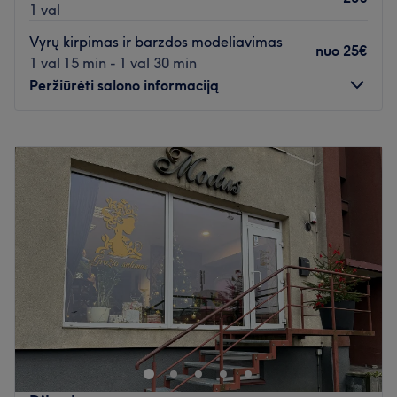
1 val
Vyrų kirpimas ir barzdos modeliavimas
nuo
25€
1 val 15 min - 1 val 30 min
Peržiūrėti salono informaciją
Pirmadienis
08:00
–
20:00
Antradienis
08:00
–
19:00
Trečiadienis
08:00
–
20:00
Ketvirtadienis
08:00
–
19:00
Penktadienis
08:00
–
20:00
Šeštadienis
08:00
–
17:00
Sekmadienis
09:00
–
15:00
Palepinkite save Barber Ringas Vyrų kirpykla -
Barbershop, kuris yra įsikūręs Tauragėje, vos kelių minučių
atstumu nuo Pilies aikštės. Vyrų kirpimas bei barzdos
modeliavimas - tai tik kelios šio nuostabaus salono
siūlomų procedūrų.