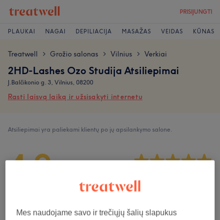
PRISIJUNGTI
PLAUKAI
NAGAI
DEPILIACIJA
MASAŽAS
VEIDAS
KŪNAS
Treatwell
Grožio salonas
Vilnius
Verkiai
>
>
>
2HD-Lashes Ozo Studija Atsiliepimai
J.Balčikonio g. 3, Vilnius, 08200
Rasti laisvą laiką ir užsisakyti internetu
Atsiliepimai yra paliekami klientų po jų apsilankymo salone.
4,9
3674 atsiliepimai
Atmosfera
Mes naudojame savo ir trečiųjų šalių slapukus