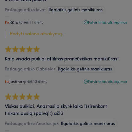
Paslaugą atliko Ieva
•
Ilgalaikis gelinis manikiuras
Rūta
•
prieš 11 dienų
Patvirtintas atsiliepimas
Rodyti salono atsakymą...
Kaip visada puikiai atliktas prancūziškas manikiūras!
Paslaugą atliko Gabriela
•
Ilgalaikis gelinis manikiuras
Justina
•
prieš 13 dienų
Patvirtintas atsiliepimas
Viskas puikiai, Anastasija skyrė laiko išsirenkant
tinkamiausią spalvą!:) ačiū
Paslaugą atliko Anastasija
•
Ilgalaikis gelinis manikiuras