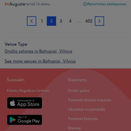
Augustė
•
prieš 16 dienų
Patvirtintas atsiliepimas
1
2
3
4
…
602
1
3
Venue Type
Grožio salonas in Baltupiai, Vilnius
See more venues in Baltupiai, Vilnius
Susisiekti
Klientams
Klientų Pagalbos Centras
Grožio gidas
Treatwell dovanų kuponas
Užsisakyk naujienlaiškį
Treatwell žodynas
Sitemap