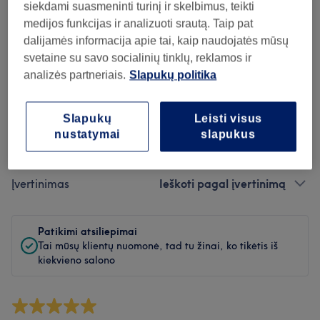
Švara
siekdami suasmeninti turinį ir skelbimus, teikti
medijos funkcijas ir analizuoti srautą. Taip pat
Personalas
dalijamės informacija apie tai, kaip naudojatės mūsų
svetaine su savo socialinių tinklų, reklamos ir
analizės partneriais.
Slapukų politika
Atsiliepimų filtras
Slapukų
Leisti visus
nustatymai
slapukus
Paslauga
Visos paslaugos
Įvertinimas
Ieškoti pagal įvertinimą
Patikimi atsiliepimai
Tai mūsų klientų nuomonė, tad tu žinai, ko tikėtis iš
kiekvieno salono