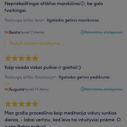
Nepriekaištingai atliktas manikiūras🙂, be galo
tvarkingai.
Paslaugą atliko Ieva
•
Ilgalaikis gelinis manikiuras
Beata
•
prieš 7 dienas
Patvirtintas atsiliepimas
Rodyti salono atsakymą...
Kaip visada viskas puikiai ir greitai!:)
Paslaugą atliko Anastasija
•
Ilgalaikis gelinis pedikiuras
Augustė
•
prieš 10 dienų
Patvirtintas atsiliepimas
Man grožio procedūros kaip meditacija vidury sunkios
dienos, - labai vertinu, kad Ieva tai intuityviai priėmė. O
ir rezultatas puikus!