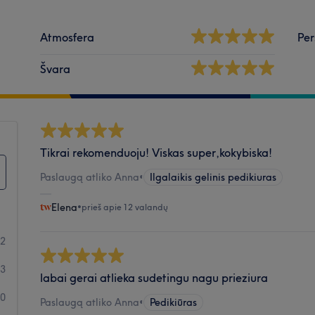
Atmosfera
Per
Švara
Tikrai rekomenduoju! Viskas super,kokybiska!
Paslaugą atliko Anna
•
Ilgalaikis gelinis pedikiuras
Elena
•
prieš apie 12 valandų
52
3
labai gerai atlieka sudetingu nagu prieziura
0
Paslaugą atliko Anna
•
Pedikiūras