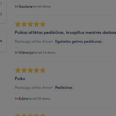
1
Saulene
•
prieš dieną
0
Puikiai atliktas pedikiūras, kruopštus meistrės darba
ko
Paslaugą atliko Anna
•
Ilgalaikis gelinis pedikiuras
Viktorija
•
prieš 16 dienų
Puiku
Paslaugą atliko Anna
•
Pedikiūras
Edita
•
prieš 20 dienų