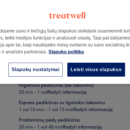
ojame savo ir trečiųjų šalių slapukus siekdami suasmeninti turin
, teikti medijos funkcijas ir analizuoti srautą. Taip pat dalijamės
31
ja apie tai, kaip naudojatės mūsų svetaine su savo socialinių ti
ir analizės partneriais.
Slapukų politika
Higieninis pedikiūras su ilgalaikiu lakavimu
Slapukų nustatymai
Leisti visus slapukus
1 val 25 min - 1 val 30 min
Rodyti informaciją
Higieninis pedikiūras (be lakavimo)
55 min - 1 val
Rodyti informaciją
Express pedikiūras su ilgalaikiu lakavimu
1 val 10 min - 1 val 15 min
Rodyti informaciją
Probleminių pėdų pedikiūras
20 min - 1 val 45 min
Rodyti informaciją