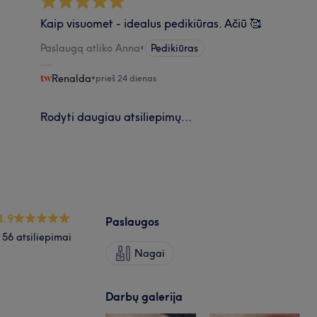
Kaip visuomet - idealus pedikiūras. Ačiū 🥰
Paslaugą atliko Anna
•
Pedikiūras
Renalda
•
prieš 24 dienas
Rodyti daugiau atsiliepimų...
4.9
Paslaugos
156 atsiliepimai
Nagai
Darbų galerija