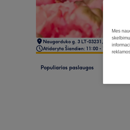
Mes naud
skelbimus
Naugarduko g. 3 LT-03231
,
Vilnius
,
032
informaci
Atidaryta Šiandien: 11:00 - 18:00
reklamos 
Populiarios paslaugos