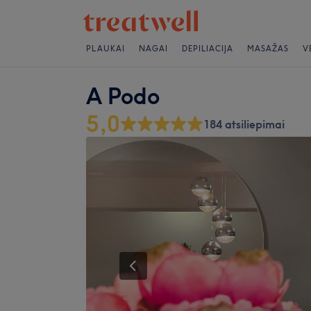
PLAUKAI
NAGAI
DEPILIACIJA
MASAŽAS
V
A Podo
5,0
184 atsiliepimai