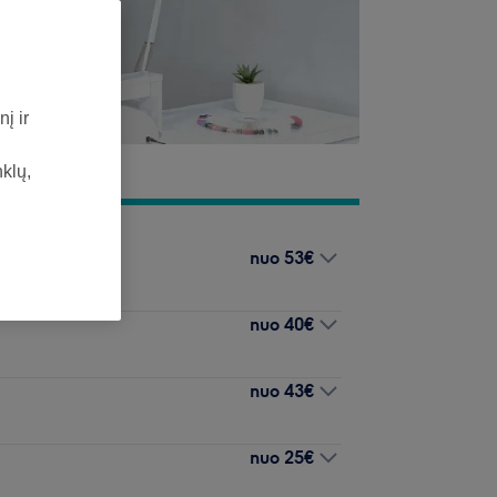
į ir
nklų,
nuo
53€
nuo
40€
nuo
43€
nuo
25€