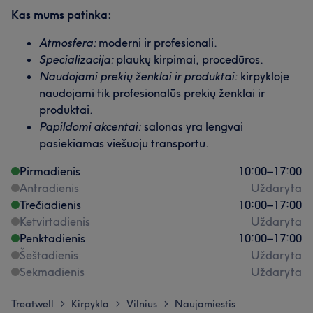
Kas mums patinka:
Atmosfera:
moderni ir profesionali.
Specializacija:
plaukų kirpimai, procedūros.
Naudojami prekių ženklai ir produktai:
kirpykloje
naudojami tik profesionalūs prekių ženklai ir
produktai.
Papildomi akcentai:
salonas yra lengvai
pasiekiamas viešuoju transportu.
Pirmadienis
10:00
–
17:00
Antradienis
Uždaryta
Trečiadienis
10:00
–
17:00
Ketvirtadienis
Uždaryta
Penktadienis
10:00
–
17:00
Šeštadienis
Uždaryta
Sekmadienis
Uždaryta
Treatwell
Kirpykla
Vilnius
Naujamiestis
>
>
>