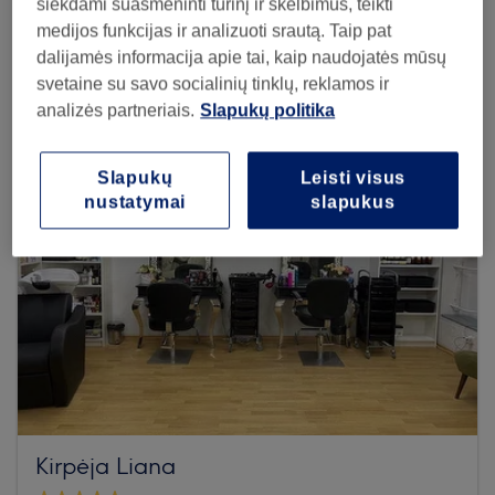
siekdami suasmeninti turinį ir skelbimus, teikti
medijos funkcijas ir analizuoti srautą. Taip pat
Browse more venues
dalijamės informacija apie tai, kaip naudojatės mūsų
svetaine su savo socialinių tinklų, reklamos ir
analizės partneriais.
Slapukų politika
Slapukų
Leisti visus
nustatymai
slapukus
Kirpėja Liana