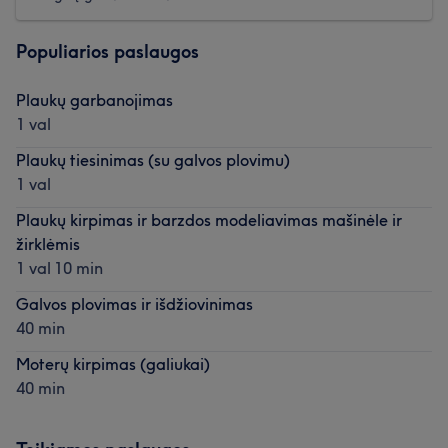
Populiarios paslaugos
Plaukų garbanojimas
1 val
Plaukų tiesinimas (su galvos plovimu)
1 val
Plaukų kirpimas ir barzdos modeliavimas mašinėle ir
žirklėmis
1 val 10 min
Galvos plovimas ir išdžiovinimas
40 min
Moterų kirpimas (galiukai)
40 min