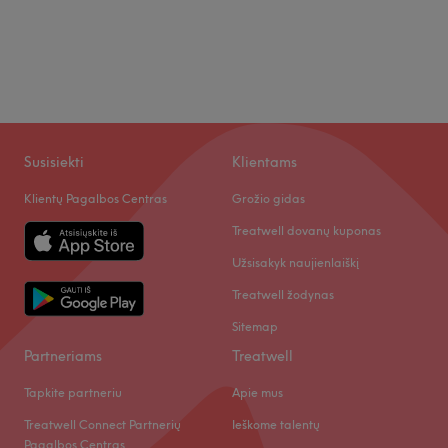
Susisiekti
Klientams
Klientų Pagalbos Centras
Grožio gidas
Treatwell dovanų kuponas
Užsisakyk naujienlaiškį
Treatwell žodynas
Sitemap
Partneriams
Treatwell
Tapkite partneriu
Apie mus
Treatwell Connect Partnerių
Ieškome talentų
Pagalbos Centras