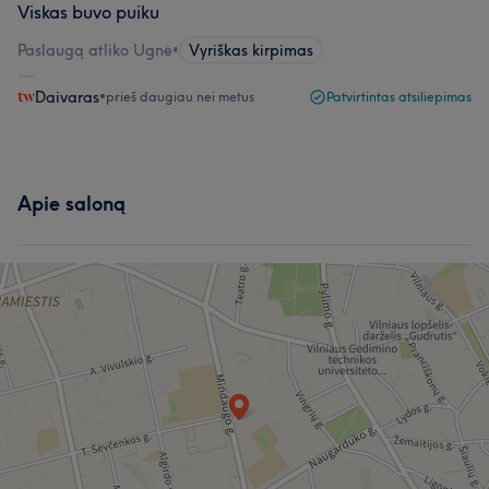
Viskas buvo puiku
Paslaugą atliko Ugnė
•
Vyriškas kirpimas
Daivaras
•
prieš daugiau nei metus
Patvirtintas atsiliepimas
Apie saloną