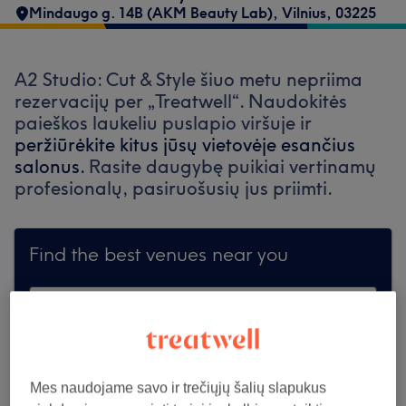
Mindaugo g. 14B (AKM Beauty Lab)
,
Vilnius
,
03225
A2 Studio: Cut & Style šiuo metu nepriima
rezervacijų per „Treatwell“. Naudokitės
paieškos laukeliu puslapio viršuje ir
peržiūrėkite kitus jūsų vietovėje esančius
salonus.
Rasite daugybę puikiai vertinamų
profesionalų, pasiruošusių jus priimti.
Find the best venues near you
Ieškoti Treatwell
Mes naudojame savo ir trečiųjų šalių slapukus