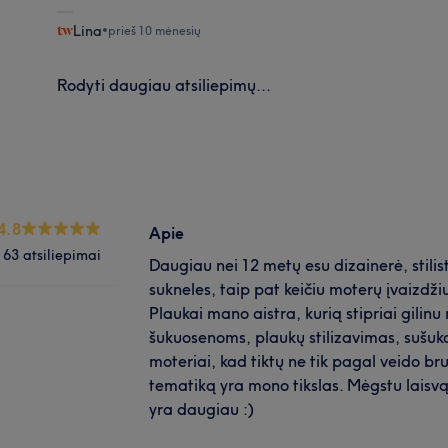
Lina
•
prieš 10 mėnesių
Rodyti daugiau atsiliepimų...
4.8
Apie
63 atsiliepimai
Daugiau nei 12 metų esu dizainerė, stilis
sukneles, taip pat keičiu moterų įvaizdži
Plaukai mano aistra, kurią stipriai gilin
šukuosenoms, plaukų stilizavimas, sušuk
moteriai, kad tiktų ne tik pagal veido b
tematiką yra mono tikslas. Mėgstu laisvą
yra daugiau :)