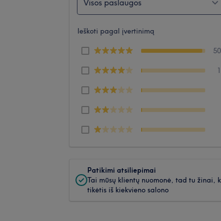
Visos paslaugos
Ieškoti pagal įvertinimą
5
Patikimi atsiliepimai
Tai mūsų klientų nuomonė, tad tu žinai, 
tikėtis iš kiekvieno salono