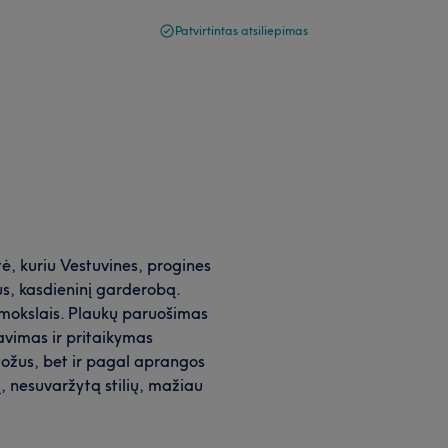
Patvirtintas atsiliepimas
tė, kuriu Vestuvines, progines
us, kasdieninį garderobą.
u mokslais. Plaukų paruošimas
avimas ir pritaikymas
ruožus, bet ir pagal aprangos
, nesuvaržytą stilių, mažiau