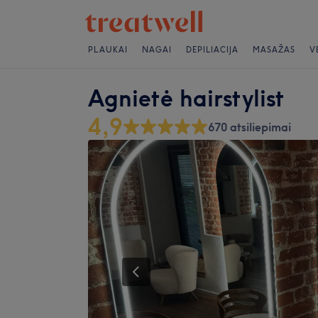
PLAUKAI
NAGAI
DEPILIACIJA
MASAŽAS
V
Agnietė hairstylist
4,9
670 atsiliepimai