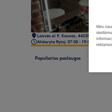
Mes naud
skelbimus
Laisvės al.9
,
Kaunas
,
44238
informaci
Atidaryta Rytoj: 07:00 - 19:00
reklamos 
Populiarios paslaugos