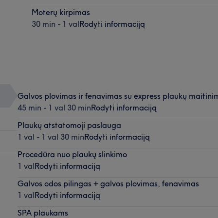
Moterų kirpimas
30 min - 1 val
Rodyti informaciją
Galvos plovimas ir fenavimas su express plaukų maitin
45 min - 1 val 30 min
Rodyti informaciją
Plaukų atstatomoji paslauga
1 val - 1 val 30 min
Rodyti informaciją
Procedūra nuo plaukų slinkimo
1 val
Rodyti informaciją
Galvos odos pilingas + galvos plovimas, fenavimas
1 val
Rodyti informaciją
SPA plaukams