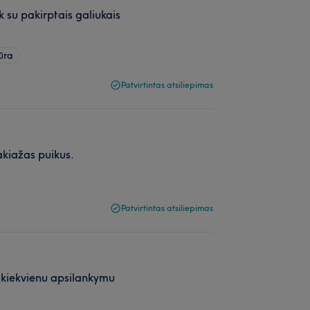
 su pakirptais galiukais
ūra
Patvirtintas atsiliepimas
akiažas puikus.
Patvirtintas atsiliepimas
u kiekvienu apsilankymu