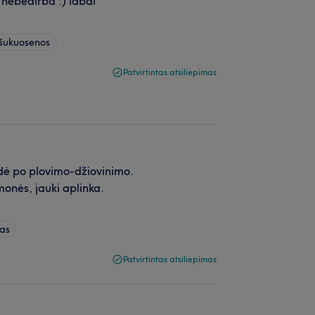
 nebedirba :) labai
 šukuosenos
Patvirtintas atsiliepimas
dė po plovimo-džiovinimo.
onės, jauki aplinka.
mas
Patvirtintas atsiliepimas