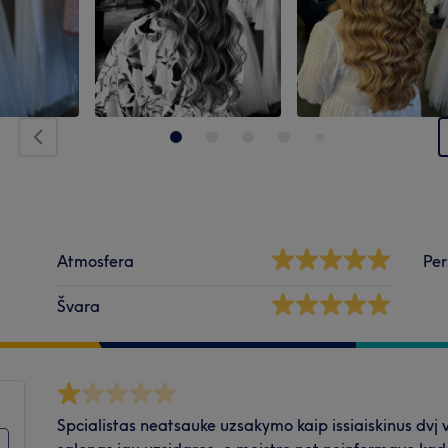
Atmosfera
Per
Švara
Spcialistas neatsauke uzsakymo kaip issiaiskinus dvj v