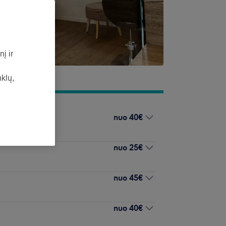
į ir
nklų,
nuo
40€
nuo
25€
nuo
45€
nuo
40€