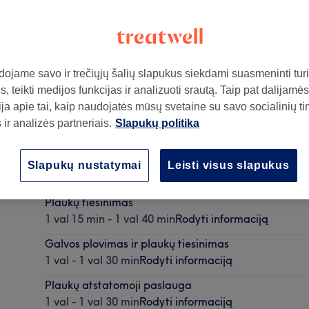
ojame savo ir trečiųjų šalių slapukus siekdami suasmeninti turin
, teikti medijos funkcijas ir analizuoti srautą. Taip pat dalijamės
ja apie tai, kaip naudojatės mūsų svetaine su savo socialinių ti
ir analizės partneriais.
Slapukų politika
Proginis sušukavimas (kaina nuo)
Slapukų nustatymai
Leisti visus slapukus
1 val 30 min - 2 val
Rodyti informaciją
Plaukų tiesinimas
1 val 15 min - 1 val 40 min
Rodyti informaciją
Galvos plovimas ir plaukų tiesinimas
1 val - 1 val 30 min
Rodyti informaciją
Plaukų atstatomoji paslauga
1 val - 1 val 30 min
Rodyti informaciją