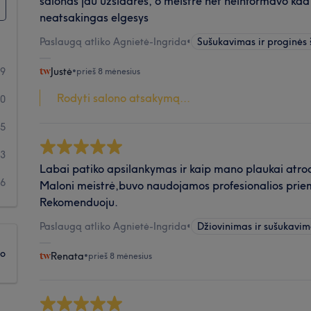
salonas jau uzsidares, o meistre net neinformavo kad
neatsakingas elgesys
Paslaugą atliko Agnietė-Ingrida
•
Sušukavimas ir proginės
09
Justė
•
prieš 8 mėnesius
Rodyti salono atsakymą...
10
5
3
Labai patiko apsilankymas ir kaip mano plaukai atro
6
Maloni meistrė,buvo naudojamos profesionalios priem
Rekomenduoju.
Paslaugą atliko Agnietė-Ingrida
•
Džiovinimas ir sušukavi
ko
Renata
•
prieš 8 mėnesius