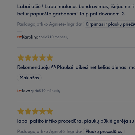
Labai ačiū ! Labai malonus bendravimas, išejau ne tik
bet ir papuošta garbanom! Taip pat dovanom 🌷
Paslaugą atliko Agnietė-Ingrida
•
Kirpimas ir plaukų prieži
Karolina
•
prieš 10 mėnesių
Rekomenduoju 🙂 Plaukai laikėsi net kelias dienas, m
Makiažas
Ieva
•
prieš 10 mėnesių
labai patiko ir tiko procedūra, plaukų būklė gerėja s
Paslaugą atliko Agnietė-Ingrida
•
Plaukų procedūros