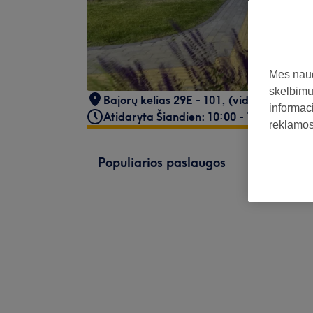
Mes naud
skelbimus
Bajorų kelias 29E - 101
,
(vidinis kiemas,
informaci
Atidaryta Šiandien: 10:00 - 18:00
reklamos 
Populiarios paslaugos