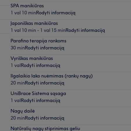
SPA manikiūras
1 val 10 min
Rodyti informaciją
Japoniškas manikiūras
1 val 10 min - 1 val 15 min
Rodyti informaciją
Parafino terapija rankoms
30 min
Rodyti informaciją
Vyriškas manikiūras
1 val
Rodyti informaciją
Ilgalaikio lako nuėmimas (rankų nagų)
20 min
Rodyti informaciją
UniBrace Sistema sąsaga
1 val
Rodyti informaciją
Nagų dailė
20 min
Rodyti informaciją
Natūralių nagų stiprinimas geliu