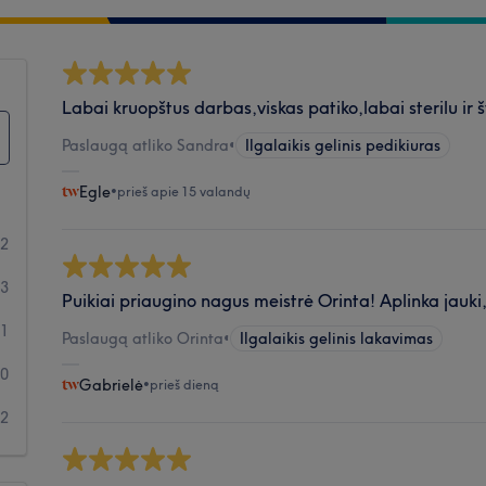
Labai kruopštus darbas,viskas patiko,labai sterilu ir 
Paslaugą atliko Sandra
•
Ilgalaikis gelinis pedikiuras
Egle
•
prieš apie 15 valandų
92
3
Puikiai priaugino nagus meistrė Orinta! Aplinka jauki,
1
Paslaugą atliko Orinta
•
Ilgalaikis gelinis lakavimas
0
Gabrielė
•
prieš dieną
2