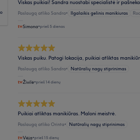
Viskas puikiai! Sandra nuostabi specialistė ir pašnek
ko
Paslaugą atliko Sandra
•
Ilgalaikis gelinis manikiuras
Rod
Simona
•
prieš 5 dienas
Viskas puiku. Patogi lokacija, puikiai atliktas manikiū
Paslaugą atliko Sandra
•
Natūralių nagų stiprinimas
Živilė
•
prieš 14 dienų
Puikiai atliktas manikiūras. Maloni meistrė.
Paslaugą atliko Orinta
•
Natūralių nagų stiprinimas
Vėja
•
prieš 15 dienų