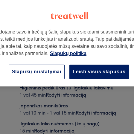
ojame savo ir trečiųjų šalių slapukus siekdami suasmeninti turin
, teikti medijos funkcijas ir analizuoti srautą. Taip pat dalijamės
 pirmas aukštas)
,
Vilnius
,
08467
ja apie tai, kaip naudojatės mūsų svetaine su savo socialinių ti
ir analizės partneriais.
Slapukų politika
Aparatinis/kombinuotas manikiūras su ilgalaikiu la
Slapukų nustatymai
Leisti visus slapukus
1 val 45 min - 1 val 50 min
Rodyti informaciją
Higieninis pedikiūras su ilgalaikiu lakavimu
1 val 45 min
Rodyti informaciją
Japoniškas manikiūras
1 val 10 min - 1 val 15 min
Rodyti informaciją
Ilgalaikio lako nuėmimas (kojų nagų)
15 min
Rodyti informaciją