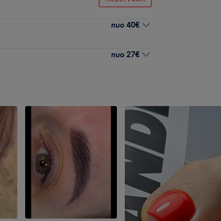
nuo
40€
nuo
27€