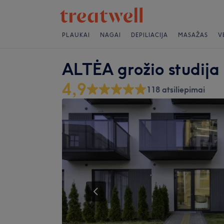
PLAUKAI
NAGAI
DEPILIACIJA
MASAŽAS
V
ALTĖA grožio studija
4,9
118 atsiliepimai