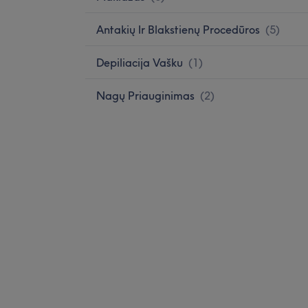
Antakių Ir Blakstienų Procedūros
(
5
)
Depiliacija Vašku
(
1
)
Nagų Priauginimas
(
2
)