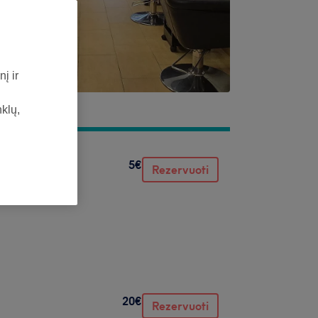
į ir
nklų,
5€
Rezervuoti
20€
Rezervuoti