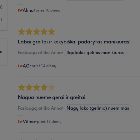
0
Alina
•
prieš 10 dienų
1
Labai greitai ir kokybiškai padarytas manikiuras!
ko
Paslaugą atliko Anna
•
Ilgalaikis gelinis manikiuras
AG
•
prieš 14 dienų
Nagua nueme gerai ir greitai
Paslaugą atliko Anna
•
Nagų lako (gelinio) nuėmimas
Vilma
•
prieš 19 dienų