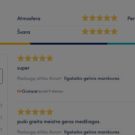
Atmosfera
Per
Švara
super
Paslaugą atliko Anna
•
Ilgalaikis gelinis manikiuras
Gintarė
•
prieš 9 dienas
87
1
puiki greita meistre geros medžiagos.
1
Paslaugą atliko Anna
•
Ilgalaikis gelinis manikiuras