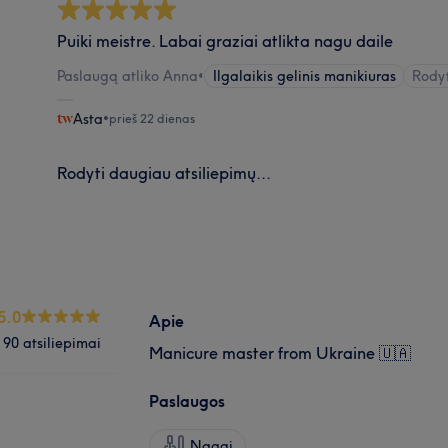
Puiki meistre. Labai graziai atlikta nagu daile
Paslaugą atliko Anna
•
Ilgalaikis gelinis manikiuras
Rodyt
Asta
•
prieš 22 dienas
Rodyti daugiau atsiliepimų...
5.0
Apie
90 atsiliepimai
Manicure master from Ukraine 🇺🇦
Paslaugos
Nagai