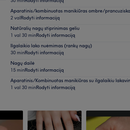
30 min
Rodyti informaciją
Aparatinis/kombinuotas manikiūras ombre/prancuziska
2 val
Rodyti informaciją
Natūralių nagų stiprinimas geliu
1 val 30 min
Rodyti informaciją
Ilgalaikio lako nuėmimas (rankų nagų)
30 min
Rodyti informaciją
Nagų dailė
15 min
Rodyti informaciją
Aparatinis/Kombinuotas manikiūras su ilgalaikiu lakav
1 val 30 min
Rodyti informaciją