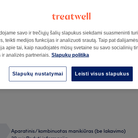
ojame savo ir trečiųjų šalių slapukus siekdami suasmeninti turin
, teikti medijos funkcijas ir analizuoti srautą. Taip pat dalijamės
ja apie tai, kaip naudojatės mūsų svetaine su savo socialinių ti
ir analizės partneriais.
Slapukų politika
ą
Nagų dailė
Slapukų nustatymai
Leisti visus slapukus
15 min
Rodyti informaciją
Aparatinis/ kombinuotas manikiūras (be lakavimo)