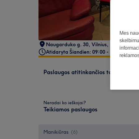
Mes naud
skelbimus
Naugarduko g. 30
,
Vilnius
,
03225
informaci
Atidaryta Šiandien: 09:00 - 18:00
reklamos 
Paslaugos atitinkančios tavo paiešk
Neradai ko ieškojai?
Teikiamos paslaugos
Manikiūras
(
6
)