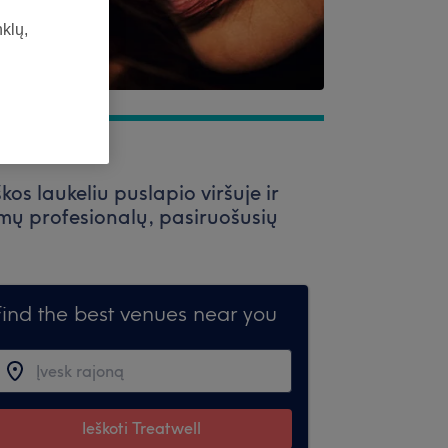
nklų,
os laukeliu puslapio viršuje ir
mų profesionalų, pasiruošusių
Find the best venues near you
Ieškoti Treatwell