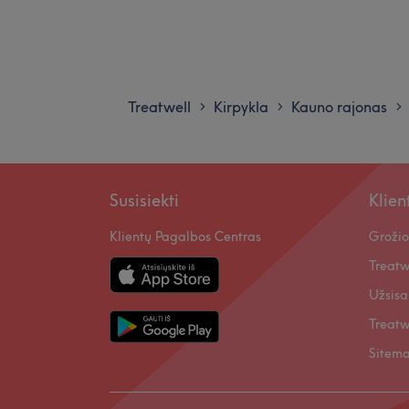
Treatwell
Kirpykla
Kauno rajonas
>
>
>
Susisiekti
Klie
Klientų Pagalbos Centras
Grožio
Treatw
Užsisa
Treatw
Sitem