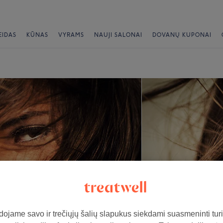
EIDAS
KŪNAS
VYRAMS
NAUJI SALONAI
DOVANŲ KUPONAI
ojame savo ir trečiųjų šalių slapukus siekdami suasmeninti turin