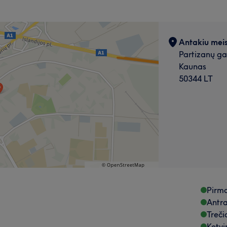
Antakiu meis
Partizanų ga
Kaunas
50344 LT
Pirma
Antra
Treči
Ketvi