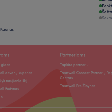
Penkt
Šešta
Sekm
Kaunas
ntams
Partneriams
 gidas
Tapkite partneriu
ell dovanų kuponas
Treatwell Connect Partnerių Pa
Centras
kyk naujienlaiškį
Treatwell Pro Žinynas
ell žodynas
ap