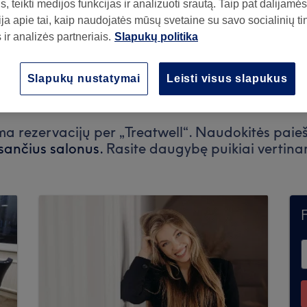
, teikti medijos funkcijas ir analizuoti srautą. Taip pat dalijamės
ja apie tai, kaip naudojatės mūsų svetaine su savo socialinių ti
ir analizės partneriais.
Slapukų politika
344
Slapukų nustatymai
Leisti visus slapukus
a rezervacijų per „Treatwell“. Naudokitės paiešk
esančius salonus.
Rasite daugybę puikiai vertina