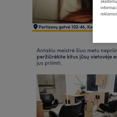
skelbimus
informaci
reklamos 
Partizanų gatvė 102-46
,
Kaunas
,
LT
,
50
Antakiu meistrė šiuo metu nepriim
peržiūrėkite kitus jūsų vietovėje 
jus priimti.