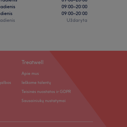
adienis
09:00
–
20:00
dienis
09:00
–
20:00
adienis
Uždaryta
Treatwell
Apie mus
galbos
Ieškome talentų
Teisinės nuostatos ir GDPR
Sausainiukų nustatymai