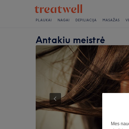
PLAUKAI
NAGAI
DEPILIACIJA
MASAŽAS
V
Antakiu meistrė
Mes naud