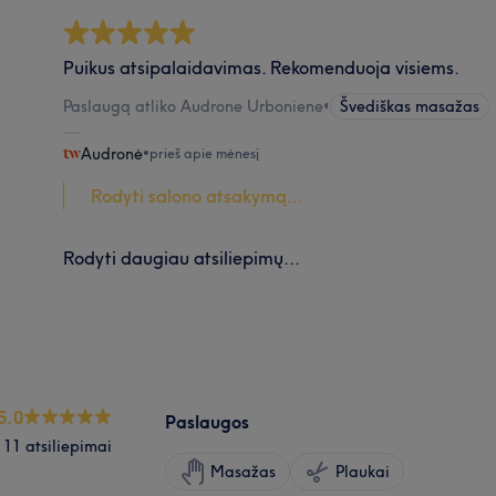
Puikus atsipalaidavimas. Rekomenduoja visiems.
Paslaugą atliko Audrone Urboniene
•
Švediškas masažas
Audronė
•
prieš apie mėnesį
Rodyti salono atsakymą...
Rodyti daugiau atsiliepimų...
5.0
Paslaugos
11 atsiliepimai
Masažas
Plaukai