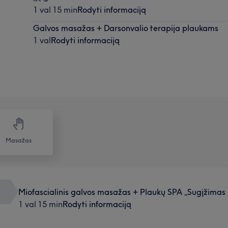
1 val 15 min
Rodyti informaciją
Galvos masažas + Darsonvalio terapija plaukams
1 val
Rodyti informaciją
Masažas
Miofascialinis galvos masažas + Plaukų SPA „Sugįž
1 val 15 min
Rodyti informaciją