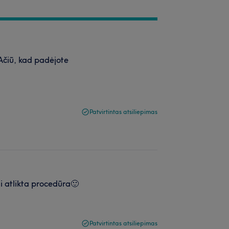
 Ačiū, kad padėjote
Patvirtintas atsiliepimas
ai atlikta procedūra🙂
Patvirtintas atsiliepimas