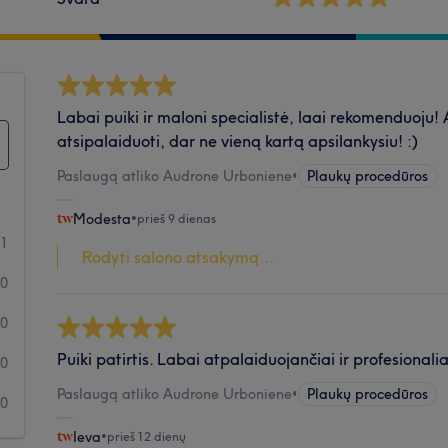
Labai puiki ir maloni specialistė, laai rekomenduoju!
atsipalaiduoti, dar ne vieną kartą apsilankysiu! :)
Paslaugą atliko Audrone Urboniene
•
Plaukų procedūros
Modesta
•
prieš 9 dienas
11
Rodyti salono atsakymą...
0
0
Puiki patirtis. Labai atpalaiduojančiai ir profesionali
0
Paslaugą atliko Audrone Urboniene
•
Plaukų procedūros
0
Ieva
•
prieš 12 dienų