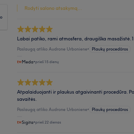
Rodyti salono atsakymą...
ko
Labai patiko, rami atmosfera, draugiška masažistė.
Paslaugą atliko Audrone Urboniene
•
Plaukų procedūros
Meda
•
prieš 15 dienų
Atpalaiduojanti ir plaukus atgaivinanti procedūra. Po
savaitės.
Paslaugą atliko Audrone Urboniene
•
Plaukų procedūros
Sigita
•
prieš 22 dienas