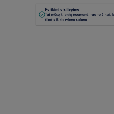
Patikimi atsiliepimai
Tai mūsų klientų nuomonė, tad tu žinai, 
tikėtis iš kiekvieno salono