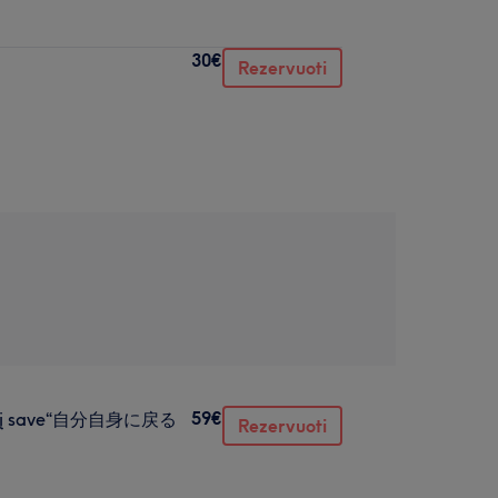
30€
Rezervuoti
59€
imas į save“自分自身に戻る
Rezervuoti