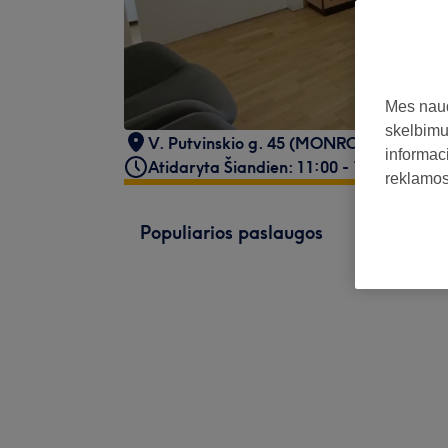
Mes naud
skelbimus
V. Putvinskio g. 45 (MONRO grožio nam
informaci
Atidaryta Šiandien: 11:00 - 19:00
reklamos 
Populiarios paslaugos