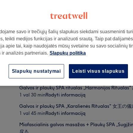
ojame savo ir trečiųjų šalių slapukus siekdami suasmeninti turin
, teikti medijos funkcijas ir analizuoti srautą. Taip pat dalijamės
ai)
,
Kaunas
,
44243
ja apie tai, kaip naudojatės mūsų svetaine su savo socialinių ti
ir analizės partneriais.
Slapukų politika
Rozmarinų ritualas plaukams "Rozmarinų SPA"
Slapukų nustatymai
Leisti visus slapukus
1 val
Rodyti informaciją
Galvos ir plaukų SPA ritualas „Harmonijos Ritua
1 val 30 min
Rodyti informaciją
Galvos ir plaukų SPA „Karalienės Ritualas" 女王の
1 val 45 min
Rodyti informaciją
Miofascialinis galvos masažas + Plaukų SPA „Su
戻る