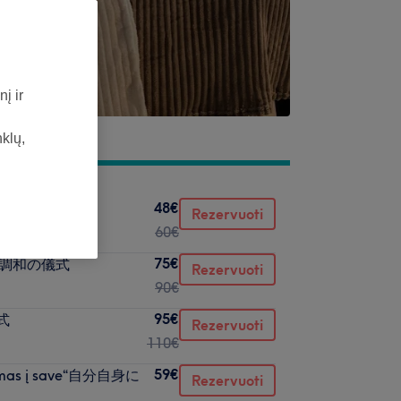
į ir
nklų,
48€
 ローズマリー
Rezervuoti
60€
75€
las" 調和の儀式
Rezervuoti
90€
95€
儀式
Rezervuoti
110€
59€
gįžimas į save“自分自身に
Rezervuoti