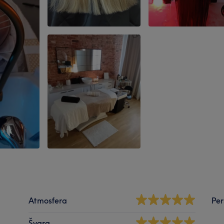
Atmosfera
Per
Švara