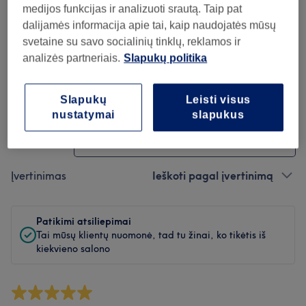
Švara
medijos funkcijas ir analizuoti srautą. Taip pat
dalijamės informacija apie tai, kaip naudojatės mūsų
Personalas
svetaine su savo socialinių tinklų, reklamos ir
analizės partneriais.
Slapukų politika
Atsiliepimų filtras
Slapukų
Leisti visus
nustatymai
slapukus
Paslauga
Visos paslaugos
Įvertinimas
Ieškoti pagal įvertinimą
Patikimi atsiliepimai
Tai mūsų klientų nuomonė, tad tu žinai, ko tikėtis iš
kiekvieno salono