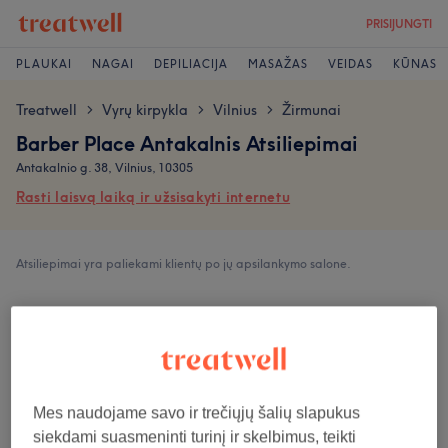
PRISIJUNGTI
PLAUKAI
NAGAI
DEPILIACIJA
MASAŽAS
VEIDAS
KŪNAS
Treatwell
Vyrų kirpykla
Vilnius
Žirmunai
>
>
>
Barber Place Antakalnis Atsiliepimai
Antakalnio g. 38, Vilnius, 10305
Rasti laisvą laiką ir užsisakyti internetu
Atsiliepimai yra paliekami klientų po jų apsilankymo salone.
5,0
3063 atsiliepimai
Atmosfera
Mes naudojame savo ir trečiųjų šalių slapukus
siekdami suasmeninti turinį ir skelbimus, teikti