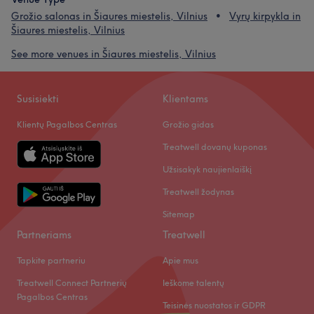
Grožio salonas in Šiaures miestelis, Vilnius
Vyrų kirpykla in
Šiaures miestelis, Vilnius
See more venues in Šiaures miestelis, Vilnius
Susisiekti
Klientams
Klientų Pagalbos Centras
Grožio gidas
Treatwell dovanų kuponas
Užsisakyk naujienlaiškį
Treatwell žodynas
Sitemap
Partneriams
Treatwell
Tapkite partneriu
Apie mus
Treatwell Connect Partnerių
Ieškome talentų
Pagalbos Centras
Teisinės nuostatos ir GDPR