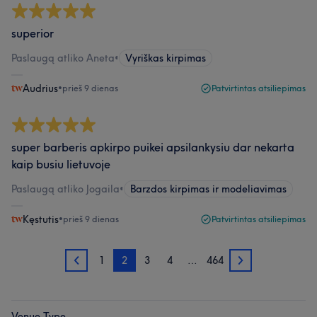
superior
Paslaugą atliko Aneta
•
Vyriškas kirpimas
Audrius
•
prieš 9 dienas
Patvirtintas atsiliepimas
super barberis apkirpo puikei apsilankysiu dar nekarta
kaip busiu lietuvoje
Paslaugą atliko Jogaila
•
Barzdos kirpimas ir modeliavimas
Kęstutis
•
prieš 9 dienas
Patvirtintas atsiliepimas
1
2
3
4
…
464
1
3
Venue Type