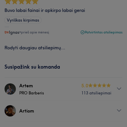
Buvo labai fainai ir apkirpo labai gerai
Vyriškas kirpimas
Ignas
•
prieš apie mėnesį
Patvirtintas atsiliepimas
Rodyti daugiau atsiliepimų...
Susipažink su komanda
Artem
5.0
PRO Barberis
113 atsiliepimai
Apie
Artiom
Kalbos: UA, RU, ENG. Sveiki, mano vardas Artiom!
Barberijos pasaulyje aš atradau savo tikrąjį pašaukimą,