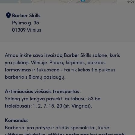
self-confidence.
Barber Skills
Paslaugos
Pylimo g. 35
01309 Vilnius
Plaukai
Depiliacija
Darbų galerija
Atnaujinkite savo išvaizdą Barber Skills salone, kuris
yra įsikūręs Vilniuje. Plaukų kirpimas, barzdos
formavimas ir šukuosena - tai tik kelios šio puikaus
barberio siūlomų paslaugų.
Artimiausias viešasis transportas:
Saloną yra lengva pasiekti autobusu: 53 bei
troleibusais: 1, 2, 7, 15, 20 (st. Vingriai).
Komanda:
Barberiai yra patyrę ir atidūs specialistai, kurie
užtikrins kokybiškai atliktas paslaugas bei profesionalų