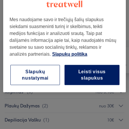
Karališkas barzdos skutimas / Beard
Rezervuoti
with blade
45€
50 min
Rodyti informaciją
Mes naudojame savo ir trečiųjų šalių slapukus
siekdami suasmeninti turinį ir skelbimus, teikti
Teikiamos paslaugos
medijos funkcijas ir analizuoti srautą. Taip pat
dalijamės informacija apie tai, kaip naudojatės mūsų
svetaine su savo socialinių tinklų, reklamos ir
analizės partneriais.
Slapukų politika
Visos paslaugos
Plaukai
Depiliacija
Slapukų
Leisti visus
nustatymai
slapukus
Kirpimas
(
8
)
nuo 0,10€
Plaukų Dažymas
(
2
)
nuo 30€
Depiliacija Vašku
(
1
)
10€