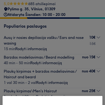
5,0
685 atsiliepimai
Pylimo g. 35
,
Vilnius
,
01309
Atidaryta Šiandien: 10:00 - 20:00
Populiarios paslaugos
10€
Ausų ir nosies depiliacija vašku / Ears and nose
waxing
15€
15 min
Rodyti informaciją
nuo
15€
Barzdos modeliavimas / Beard modelling
40 min - 50 min
Rodyti informaciją
nuo
40€
Plaukų kirpimas + barzdos modeliavimas /
Haircut and beard
1 val 30 min - 2 val
Rodyti informaciją
nuo
25€
Plaukų kirpimas\Men's Haircut
1 val - 1 val 20 min
Rodyti informaciją
35€