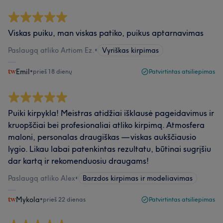
Viskas puiku, man viskas patiko, puikus aptarnavimas
Paslaugą atliko Artiom Ez.
•
Vyriškas kirpimas
Emil
•
prieš 18 dienų
Patvirtintas atsiliepimas
Puiki kirpykla! Meistras atidžiai išklausė pageidavimus ir
kruopščiai bei profesionaliai atliko kirpimą. Atmosfera
maloni, personalas draugiškas — viskas aukščiausio
lygio. Likau labai patenkintas rezultatu, būtinai sugrįšiu
dar kartą ir rekomenduosiu draugams!
Paslaugą atliko Alex
•
Barzdos kirpimas ir modeliavimas
Mykola
•
prieš 22 dienas
Patvirtintas atsiliepimas