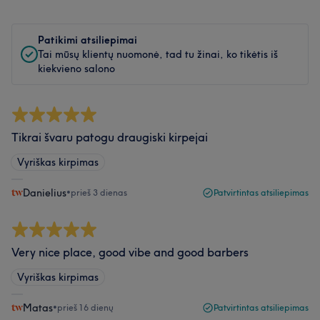
Patikimi atsiliepimai
Tai mūsų klientų nuomonė, tad tu žinai, ko tikėtis iš
kiekvieno salono
Tikrai švaru patogu draugiski kirpejai
Vyriškas kirpimas
Danielius
•
prieš 3 dienas
Patvirtintas atsiliepimas
Very nice place, good vibe and good barbers
Vyriškas kirpimas
Matas
•
prieš 16 dienų
Patvirtintas atsiliepimas