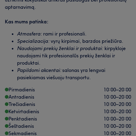
aptarnavimą.
Kas mums patinka:
Atmosfera:
rami ir profesionali.
Specializacija:
vyrų kirpimai, barzdos priežiūra.
Naudojami prekių ženklai ir produktai:
kirpykloje
naudojami tik profesionalūs prekių ženklai ir
produktai.
Papildomi akcentai:
salonas yra lengvai
pasiekiamas viešuoju transportu.
Pirmadienis
10:00
–
20:00
Antradienis
10:00
–
20:00
Trečiadienis
10:00
–
20:00
Ketvirtadienis
10:00
–
20:00
Penktadienis
10:00
–
20:00
Šeštadienis
10:00
–
20:00
Sekmadienis
10:00
–
20:00