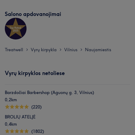
Salono apdovanojimai
Treatwell
Vyrų kirpykla
Vilnius
Naujamiestis
>
>
>
Vyrų kirpyklos netoliese
Barzdočiai Barbershop (Aguonų g. 3, Vilnius)
0,2km
(220)
BROLIŲ ATELJĖ
0,4km
(1802)