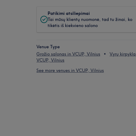
Patikimi atsiliepimai
Tai mūsų klientų nuomonė, tad tu žinai, ko
tikėtis iš kiekvieno salono
Venue Type
Grožio salonas in VCUP, Vilnius
Vyrų kirpykla
VCUP, Vilnius
See more venues in VCUP, Vilnius