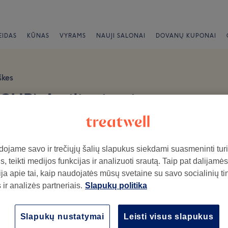
EIDAS
KŪNAS
VYRAMS
NAUJI SALONAI
DOVANŲ KUPONAI
škes
CUP) Atsiliepimai
ojame savo ir trečiųjų šalių slapukus siekdami suasmeninti turin
, teikti medijos funkcijas ir analizuoti srautą. Taip pat dalijamės
ja apie tai, kaip naudojatės mūsų svetaine su savo socialinių ti
ir analizės partneriais.
Slapukų politika
ymo salone.
Atmosfera
Pe
Slapukų nustatymai
Leisti visus slapukus