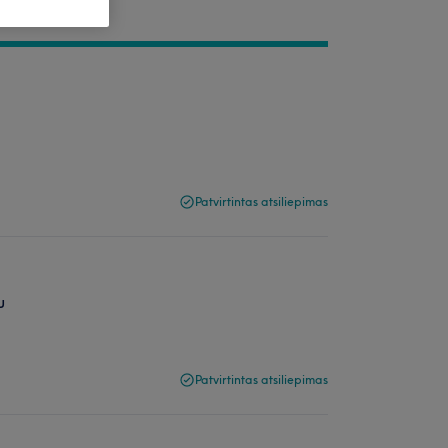
Patvirtintas atsiliepimas
u
Patvirtintas atsiliepimas