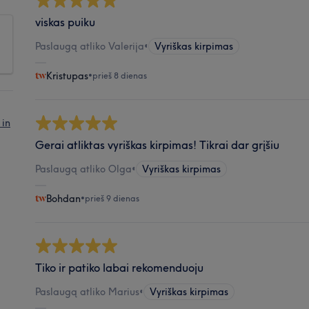
viskas puiku
Paslaugą atliko Valerija
•
Vyriškas kirpimas
Kristupas
•
prieš 8 dienas
 in
Gerai atliktas vyriškas kirpimas! Tikrai dar grįšiu
Paslaugą atliko Olga
•
Vyriškas kirpimas
Bohdan
•
prieš 9 dienas
Tiko ir patiko labai rekomenduoju
Paslaugą atliko Marius
•
Vyriškas kirpimas