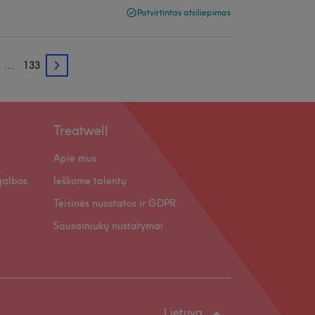
Patvirtintas atsiliepimas
…
133
3
Treatwell
Apie mus
galbos
Ieškome talentų
Teisinės nuostatos ir GDPR
Sausainiukų nustatymai
Lietuva