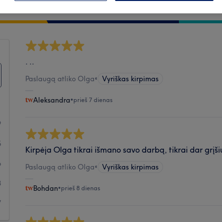
Švara
. ..
Paslaugą atliko Olga
•
Vyriškas kirpimas
Aleksandra
•
prieš 7 dienas
9
5
Kirpėja Olga tikrai išmano savo darbą, tikrai dar grįši
6
Paslaugą atliko Olga
•
Vyriškas kirpimas
8
Bohdan
•
prieš 8 dienas
7