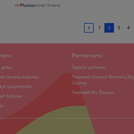
Mantas
•
prieš 10 dienų
1
2
3
4
1
ntams
Partneriams
 gidas
Tapkite partneriu
ell dovanų kuponas
Treatwell Connect Partnerių Pa
Centras
kyk naujienlaiškį
Treatwell Pro Žinynas
ell žodynas
ap