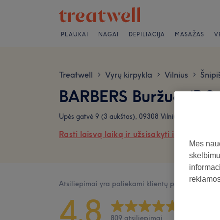
PLAUKAI
NAGAI
DEPILIACIJA
MASAŽAS
V
Treatwell
Vyrų kirpykla
Vilnius
Šnipi
>
>
>
BARBERS Buržua (PC 
Upės gatvė 9 (3 aukštas), 09308 Vilnius
Rasti laisvą laiką ir užsisakyti internetu
Mes naud
skelbimus
informaci
reklamos 
Atsiliepimai yra paliekami klientų po jų apsilank
4,8
809 atsiliepimai