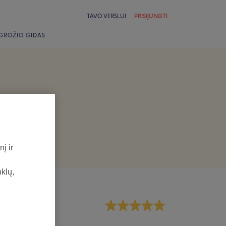
TAVO VERSLUI
PRISIJUNGTI
GROŽIO GIDAS
į ir
nklų,
rsonalas