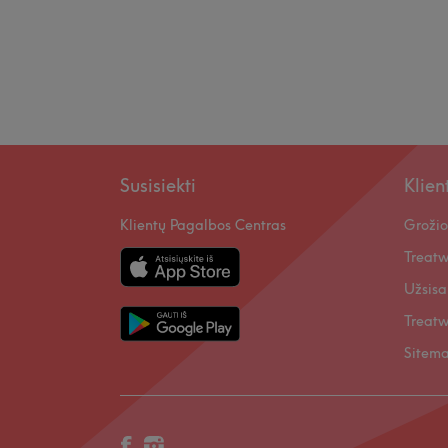
Susisiekti
Klie
Klientų Pagalbos Centras
Grožio
Treatw
Užsisa
Treatw
Sitem