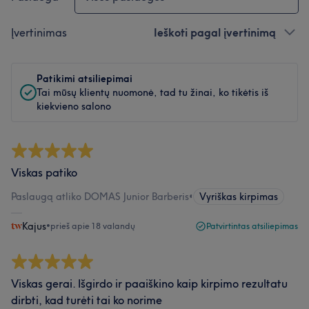
Įvertinimas
Ieškoti pagal įvertinimą
Patikimi atsiliepimai
Tai mūsų klientų nuomonė, tad tu žinai, ko tikėtis iš
kiekvieno salono
Viskas patiko
Paslaugą atliko DOMAS Junior Barberis
•
Vyriškas kirpimas
Kajus
•
prieš apie 18 valandų
Patvirtintas atsiliepimas
Viskas gerai. Išgirdo ir paaiškino kaip kirpimo rezultatu
dirbti, kad turėti tai ko norime