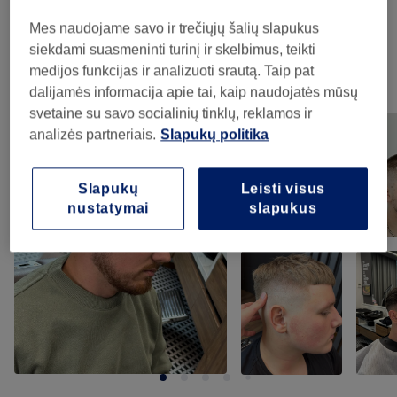
Veido Ir Kūno Procedūros Vyrams
(
1
)
10€
Mes naudojame savo ir trečiųjų šalių slapukus
siekdami suasmeninti turinį ir skelbimus, teikti
medijos funkcijas ir analizuoti srautą. Taip pat
Mūsų darbai
dalijamės informacija apie tai, kaip naudojatės mūsų
Norėdami peržiūrėti detales, paspauskite ant nuotraukos
svetaine su savo socialinių tinklų, reklamos ir
analizės partneriais.
Slapukų politika
Slapukų
Leisti visus
nustatymai
slapukus