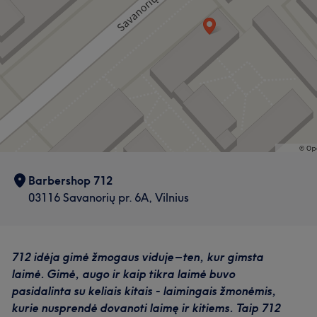
Darbų galerija
kiekvienam klientui, kad naujas stilius atrodytų
nepriekaištingai.
Darbų galerija
Paslaugos
Veidas
Plaukai
Depiliacija
Darbų galerija
Barbershop 712
03116 Savanorių pr. 6A, Vilnius
712 idėja gimė žmogaus viduje – ten, kur gimsta
laimė. Gimė, augo ir kaip tikra laimė buvo
pasidalinta su keliais kitais - laimingais žmonėmis,
Mūsų klientų nuomonė apie darbuotoją: IVAN
Mūsų klientų nuomonė apie darbuotoją: GYTIS
kurie nusprendė dovanoti laimę ir kitiems. Taip 712