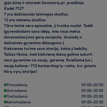
įgijo kūną ir atsirado Savanorių pr. pradžioje.
Profesionalus
11
Aukštos kvalifikacijos
5
Kruopštus
11
Profesionalus
10
Draugiškas
7
Kodėl 712?
Talentingas
5
7 yra dažniausias laimingas skaičius.
Išmanantis darbą
5
12 yra mėnesių skaičius.
Tikra laimė nėra epizodinė, ji trunka nuolat. Todėl
įgyvendindami savo idėją, mes visus metus
dovanosime Jums gerą savijautą, išvaizdą ir
dalinsimės gyvenimo džiaugsmu:)
Kiekvienas turime savo istoriją, kokia ji bebūtų.
Tačiau tikime, kad kiekvieną dieną galime sukurti
savo gyvenime vis naują, geresnę. Kviečiame Jus į
naują kelionę – 712 barbershop‘ą – vietą, kur gimsta
tikrų vyrų istorijos!
Pirmadienis
09:00
–
20:00
Mūsų klientų nuomonė apie darbuotoją: DANIIL
Antradienis
09:00
–
20:00
Profesionalus
7
Draugiškas
5
Išmanantis darbą
5
Trečiadienis
09:00
–
20:00
Ketvirtadienis
09:00
–
20:00
Dėmesingas detalėms
5