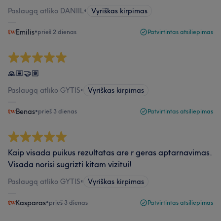
Paslaugą atliko DANIIL
•
Vyriškas kirpimas
Emilis
•
prieš 2 dienas
Patvirtintas atsiliepimas
🙏🏽🤝🏽
Paslaugą atliko GYTIS
•
Vyriškas kirpimas
Benas
•
prieš 3 dienas
Patvirtintas atsiliepimas
Kaip visada puikus rezultatas are r geras aptarnavimas.
Visada norisi sugrizti kitam vizitui!
Paslaugą atliko GYTIS
•
Vyriškas kirpimas
Kasparas
•
prieš 3 dienas
Patvirtintas atsiliepimas