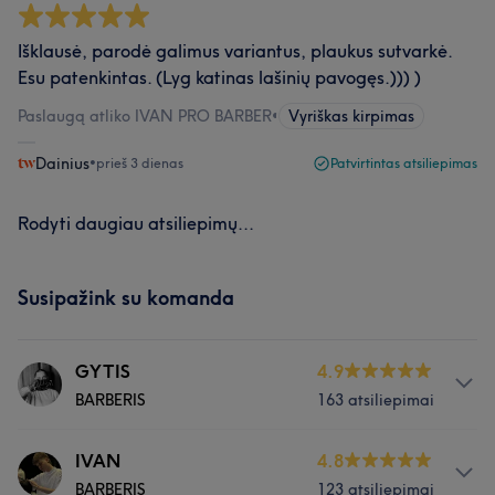
Išklausė, parodė galimus variantus, plaukus sutvarkė.
Esu patenkintas. (Lyg katinas lašinių pavogęs.))) )
Paslaugą atliko IVAN PRO BARBER
•
Vyriškas kirpimas
Dainius
•
prieš 3 dienas
Patvirtintas atsiliepimas
Rodyti daugiau atsiliepimų...
Susipažink su komanda
GYTIS
4.9
BARBERIS
163 atsiliepimai
Apie
IVAN
4.8
BARBERIS
123 atsiliepimai