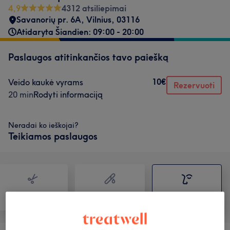
4,9
4312 atsiliepimai
Savanorių pr. 6A, Vilnius
,
03116
Atidaryta Šiandien: 09:00 - 20:00
Paslaugos atitinkančios tavo paiešką
10€
Veido kaukė vyrams
Rezervuoti
20 min
Rodyti informaciją
Neradai ko ieškojai?
Teikiamos paslaugos
Plaukai
Depiliacija
Veidas