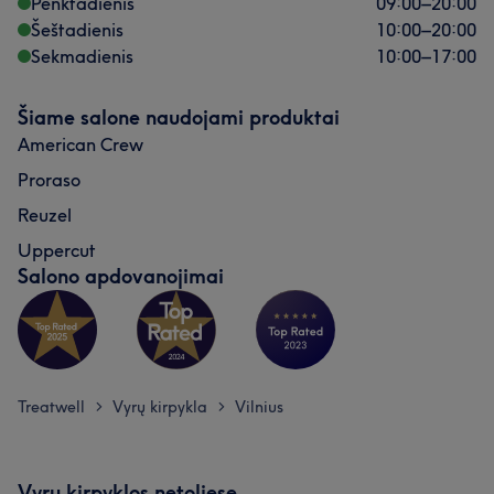
Penktadienis
09:00
–
20:00
Šeštadienis
10:00
–
20:00
Sekmadienis
10:00
–
17:00
Šiame salone naudojami produktai
American Crew
Proraso
Reuzel
Uppercut
Salono apdovanojimai
Treatwell
Vyrų kirpykla
Vilnius
>
>
Vyrų kirpyklos netoliese