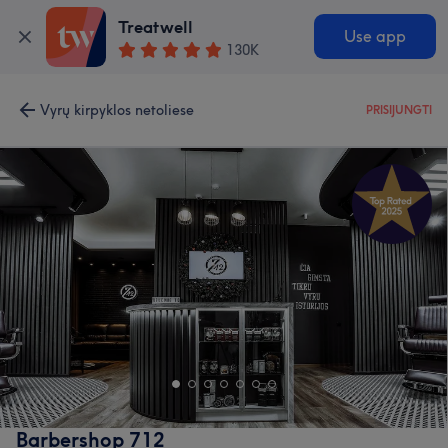
Treatwell
Use app
130K
Vyrų kirpyklos netoliese
PRISIJUNGTI
Barbershop 712