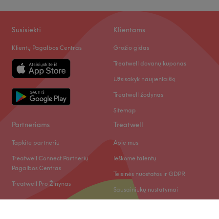
Susisiekti
Klientams
Klientų Pagalbos Centras
Grožio gidas
Treatwell dovanų kuponas
Užsisakyk naujienlaiškį
Treatwell žodynas
Sitemap
Partneriams
Treatwell
Tapkite partneriu
Apie mus
Treatwell Connect Partnerių
Ieškome talentų
Pagalbos Centras
Teisinės nuostatos ir GDPR
Treatwell Pro Žinynas
Sausainiukų nustatymai