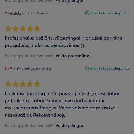
Paslaugą atliko Evelina
•
Veido pilingas
Vaida
•
prieš 8 dienas
Patvirtintas atsiliepimas
Profesionalus požiūris, rūpestingai ir atidžiai parinkta
procedūra, malonus bendravimas:))
Paslaugą atliko Evelina
•
Veido procedūros
Aistė
•
prieš apie mėnesį
Patvirtintas atsiliepimas
Lankausi jau daug metų pas šitą meistrę ir esu labai
patenkinta. Labai išmano savo darbą ir labai
myli,nuostabus žmogus. Veido valyma daro visiškai
neskaudžiai. Rekomenduoju.
Paslaugą atliko Evelina
•
Veido pilingas