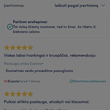
Įvertinimas
Ieškoti pagal įvertinimą
Patikimi atsiliepimai
Tai mūsų klientų nuomonė, tad tu žinai, ko tikėtis iš
kiekvieno salono
Viskas labai tvarkingai ir kruopščiai, rekomenduoju
Paslaugą atliko Evelina
•
Kosmetinės veido procedūros paaugliams
Klientė
•
prieš 7 dienas
Patvirtintas atsiliepimas
Puikiai atlikta paslauga, atsakyti visi klausimai.