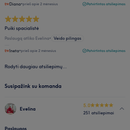
Diana
•
prieš apie 2 mėnesius
Patvirtintas atsiliepimas
Puiki spacialistė
Paslaugą atliko Evelina
•
Veido pilingas
Ineta
•
prieš apie 2 mėnesius
Patvirtintas atsiliepimas
Rodyti daugiau atsiliepimų...
Susipažink su komanda
5.0
Evelina
251 atsiliepimai
Paslaugos