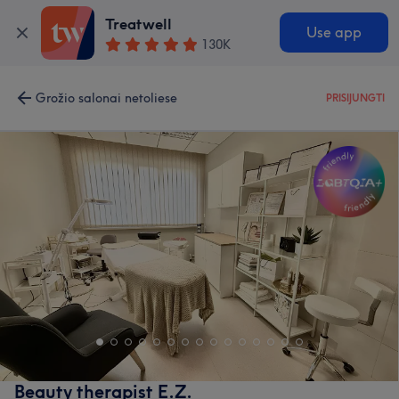
Treatwell
Use app
130K
Grožio salonai netoliese
PRISIJUNGTI
Beauty therapist E.Z.