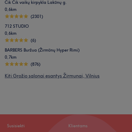
Čik Čik vaikų kirpykla Lakūnų g.
0,6km
(2301)
712 STUDIO
0,6km
(6)
BARBERS Buržua (Žirmūnų Hyper Rimi)
0,7km
(876)
Kiti Grožio salonai esantys Žirmunai, Vilnius
Susisiekti
Klientams