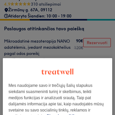
4,9
310 atsiliepimai
Žirmūnų g. 67A
,
09112
Atidaryta Šiandien: 10:00 - 19:00
Paslaugos atitinkančios tavo paiešką
90€
Mikroadatinė mezoterapija NANO
Rezervuoti
adatėlėmis, įvedant mezokokteilius
120€
pagal odos poreikį
1 val
Rodyti informaciją
Neradai ko ieškojai?
Teikiamos paslaugos
Mes naudojame savo ir trečiųjų šalių slapukus
siekdami suasmeninti turinį ir skelbimus, teikti
Veido Procedūros
(
19
)
nuo 1€
medijos funkcijas ir analizuoti srautą. Taip pat
dalijamės informacija apie tai, kaip naudojatės mūsų
svetaine su savo socialinių tinklų, reklamos ir