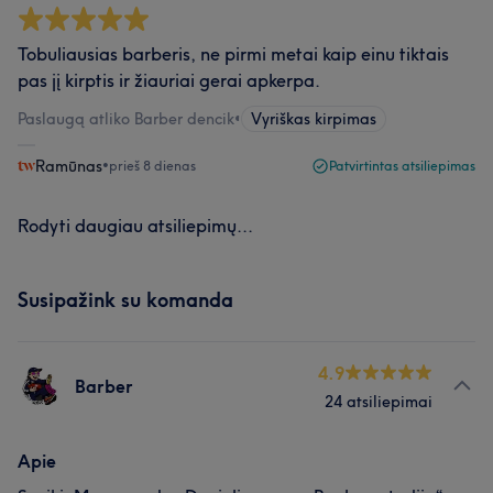
Tobuliausias barberis, ne pirmi metai kaip einu tiktais
pas jį kirptis ir žiauriai gerai apkerpa.
Paslaugą atliko Barber dencik
•
Vyriškas kirpimas
Ramūnas
•
prieš 8 dienas
Patvirtintas atsiliepimas
Rodyti daugiau atsiliepimų...
Susipažink su komanda
4.9
Barber
24 atsiliepimai
Apie