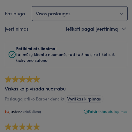
Paslauga
Visos paslaugos
Įvertinimas
Ieškoti pagal įvertinimą
Patikimi atsiliepimai
Tai mūsų klientų nuomonė, tad tu žinai, ko tikėtis iš
kiekvieno salono
Viskas kaip visada nuostabu
Paslaugą atliko Barber dencik
•
Vyriškas kirpimas
Justas
•
prieš dieną
Patvirtintas atsiliepimas