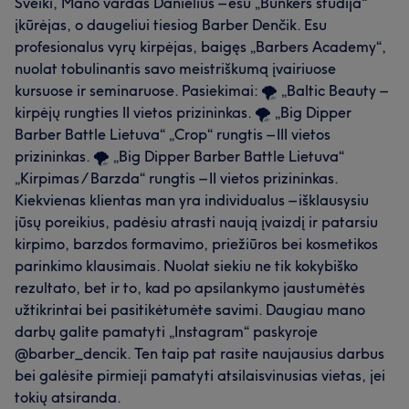
Sveiki, Mano vardas Danielius – esu „Bunkers studija“
įkūrėjas, o daugeliui tiesiog Barber Denčik. Esu
profesionalus vyrų kirpėjas, baigęs „Barbers Academy“,
nuolat tobulinantis savo meistriškumą įvairiuose
kursuose ir seminaruose. Pasiekimai: 🌪️ „Baltic Beauty –
kirpėjų rungties II vietos prizininkas. 🌪️ „Big Dipper
Barber Battle Lietuva“ „Crop“ rungtis – III vietos
prizininkas. 🌪️ „Big Dipper Barber Battle Lietuva“
„Kirpimas / Barzda“ rungtis – II vietos prizininkas.
Kiekvienas klientas man yra individualus – išklausysiu
jūsų poreikius, padėsiu atrasti naują įvaizdį ir patarsiu
kirpimo, barzdos formavimo, priežiūros bei kosmetikos
parinkimo klausimais. Nuolat siekiu ne tik kokybiško
rezultato, bet ir to, kad po apsilankymo jaustumėtės
užtikrintai bei pasitikėtumėte savimi. Daugiau mano
darbų galite pamatyti „Instagram“ paskyroje
@barber_dencik. Ten taip pat rasite naujausius darbus
bei galėsite pirmieji pamatyti atsilaisvinusias vietas, jei
tokių atsiranda.