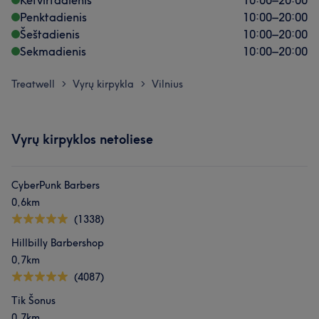
Ketvirtadienis
10:00
–
20:00
Penktadienis
10:00
–
20:00
Šeštadienis
10:00
–
20:00
Sekmadienis
10:00
–
20:00
Treatwell
Vyrų kirpykla
Vilnius
>
>
Vyrų kirpyklos netoliese
CyberPunk Barbers
0,6km
(1338)
Hillbilly Barbershop
0,7km
(4087)
Tik Šonus
0,7km