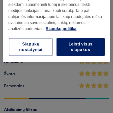
Kirpimas
(
3
)
nuo 20€
siekdami suasmeninti turinį ir skelbimus, teikti
medijos funkcijas ir analizuoti srautą. Taip pat
dalijamės informacija apie tai, kaip naudojatės mūsų
Atsiliepimai apie saloną
svetaine su savo socialinių tinklų, reklamos ir
analizės partneriais.
Slapukų politika
5,0
Slapukų
Leisti visus
34 atsiliepimai
nustatymai
slapukus
Atmosfera
Švara
Personalas
Atsiliepimų filtras