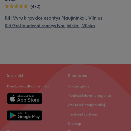
(472)
Kiti Vyrų kirpyklos esantys Naujininkai, Vilnius
Kiti Grožio salonai esantys Naujininkai, Vilnius
Susisiekti
Klientams
Klientų Pagalbos Centras
Grožio gidas
Treatwell dovanų kuponas
Užsisakyk naujienlaiškį
Treatwell žodynas
Sitemap