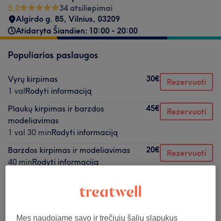
5,0
34 atsiliepimai
Algirdo g. 85
,
Vilnius
,
03209
Atidaryta Šiandien: 10:00 - 20:00
Populiarios paslaugos
30€
Vyrų kirpimas
Rezervuoti
1 val
Rodyti informaciją
45€
Plaukų kirpimas ir barzdos
Rezervuoti
modeliavimas
1 val 30 min
Rodyti informaciją
20€
Barzdos kirpimas ir modeliavimas
Rezervuoti
40 min
Rodyti informaciją
Teikiamos paslaugos
Mes naudojame savo ir trečiųjų šalių slapukus