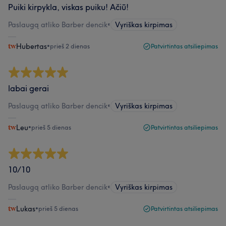
Puiki kirpykla, viskas puiku! Ačiū!
Paslaugą atliko Barber dencik
•
Vyriškas kirpimas
Hubertas
•
prieš 2 dienas
Patvirtintas atsiliepimas
labai gerai
Paslaugą atliko Barber dencik
•
Vyriškas kirpimas
Leu
•
prieš 5 dienas
Patvirtintas atsiliepimas
10/10
Paslaugą atliko Barber dencik
•
Vyriškas kirpimas
Lukas
•
prieš 5 dienas
Patvirtintas atsiliepimas