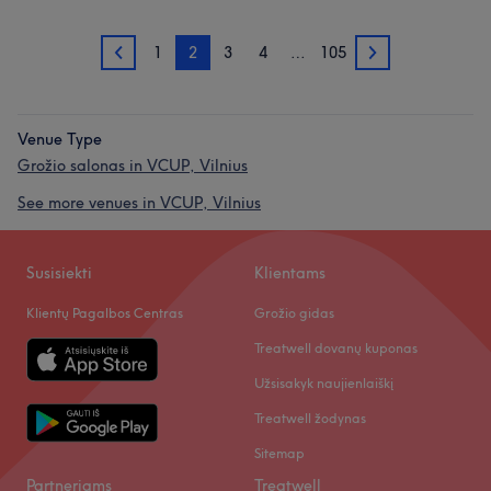
1
2
3
4
…
105
1
3
Venue Type
Grožio salonas in VCUP, Vilnius
See more venues in VCUP, Vilnius
Susisiekti
Klientams
Klientų Pagalbos Centras
Grožio gidas
Treatwell dovanų kuponas
Užsisakyk naujienlaiškį
Treatwell žodynas
Sitemap
Partneriams
Treatwell