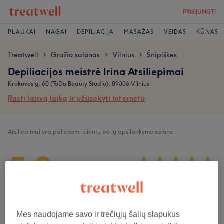
PRISIJUNGTI
PLAUKAI
NAGAI
DEPILIACIJA
MASAŽAS
VEIDAS
KŪNAS
Treatwell
Grožio salonas
Vilnius
Šnipiškes
>
>
>
Depiliacijos meistrė Irina Atsiliepimai
Krokuvos g. 60 (ToDo Beauty Studio), 09306 Vilnius
Rasti laisvą laiką ir užsisakyti internetu
Atsiliepimai yra paliekami klientų po jų apsilankymo salone.
5,0
668 atsiliepimai
Atmosfera
Mes naudojame savo ir trečiųjų šalių slapukus