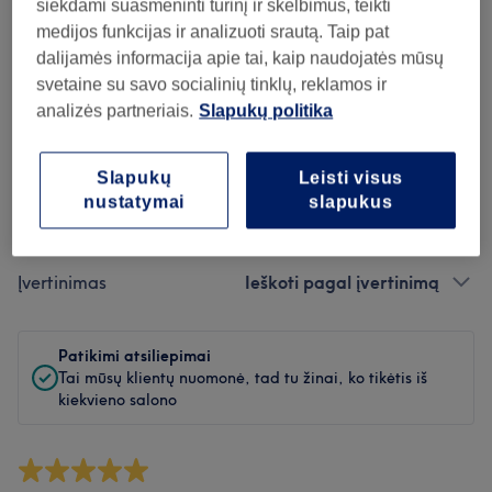
Švara
siekdami suasmeninti turinį ir skelbimus, teikti
medijos funkcijas ir analizuoti srautą. Taip pat
Personalas
dalijamės informacija apie tai, kaip naudojatės mūsų
svetaine su savo socialinių tinklų, reklamos ir
analizės partneriais.
Slapukų politika
Atsiliepimų filtras
Slapukų
Leisti visus
nustatymai
slapukus
Paslauga
Visos paslaugos
Įvertinimas
Ieškoti pagal įvertinimą
Patikimi atsiliepimai
Tai mūsų klientų nuomonė, tad tu žinai, ko tikėtis iš
kiekvieno salono