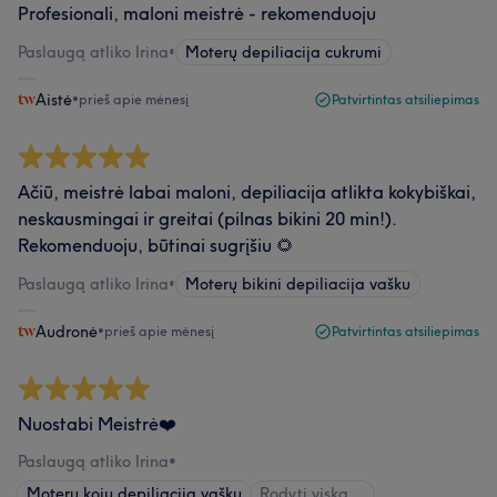
Profesionali, maloni meistrė - rekomenduoju
Paslaugą atliko Irina
•
Moterų depiliacija cukrumi
Aistė
•
prieš apie mėnesį
Patvirtintas atsiliepimas
Ačiū, meistrė labai maloni, depiliacija atlikta kokybiškai,
neskausmingai ir greitai (pilnas bikini 20 min!).
Rekomenduoju, būtinai sugrįšiu 🌻
Paslaugą atliko Irina
•
Moterų bikini depiliacija vašku
Audronė
•
prieš apie mėnesį
Patvirtintas atsiliepimas
Nuostabi Meistrė❤️
Paslaugą atliko Irina
•
Moterų kojų depiliacija vašku
Rodyti viską...