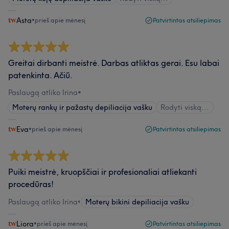
Asta
•
prieš apie mėnesį
Patvirtintas atsiliepimas
Greitai dirbanti meistrė. Darbas atliktas gerai. Esu labai
patenkinta. Ačiū.
Paslaugą atliko Irina
•
Moterų rankų ir pažastų depiliacija vašku
Rodyti viską...
Eva
•
prieš apie mėnesį
Patvirtintas atsiliepimas
Puiki meistrė, kruopščiai ir profesionaliai atliekanti
procedūras!
Paslaugą atliko Irina
•
Moterų bikini depiliacija vašku
Liora
•
prieš apie mėnesį
Patvirtintas atsiliepimas