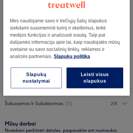
25€
Vyriškas kirpimas / Men’s haircut
Rezervuoti
40 min
Rodyti informaciją
30€
Mes naudojame savo ir trečiųjų šalių slapukus
35€
(KOMBO) Plaukų kirpimas+ barzdos
Rezervuoti
siekdami suasmeninti turinį ir skelbimus, teikti
modeliavimas/Haircut+ Beard styling
40€
medijos funkcijas ir analizuoti srautą. Taip pat
1 val
Rodyti informaciją
dalijamės informacija apie tai, kaip naudojatės mūsų
svetaine su savo socialinių tinklų, reklamos ir
Teikiamos paslaugos
analizės partneriais.
Slapukų politika
Kirpimas
(
10
)
nuo 10€
Slapukų
Leisti visus
nustatymai
slapukus
Plaukų Dažymas
(
1
)
20€
Šukuosenos Ir Sušukavimas
(
1
)
20€
Mūsų darbai
Norėdami peržiūrėti detales, paspauskite ant nuotraukos