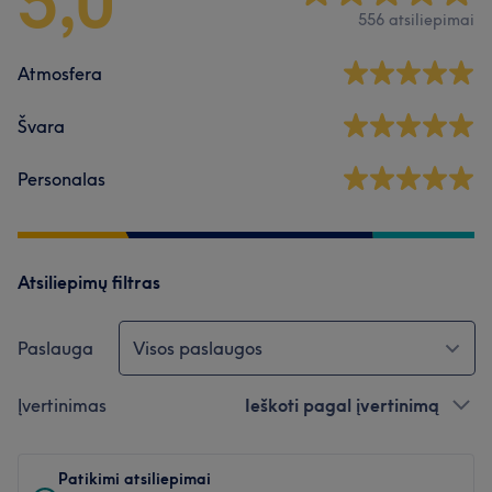
5,0
556 atsiliepimai
Atmosfera
Švara
Personalas
Atsiliepimų filtras
Paslauga
Visos paslaugos
Įvertinimas
Ieškoti pagal įvertinimą
Patikimi atsiliepimai