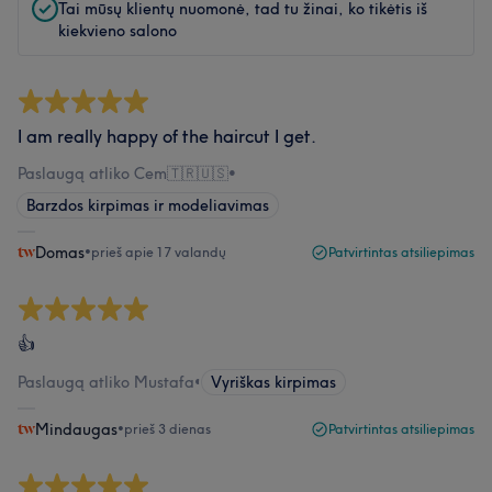
Tai mūsų klientų nuomonė, tad tu žinai, ko tikėtis iš
kiekvieno salono
I am really happy of the haircut I get.
Paslaugą atliko Cem🇹🇷🇺🇸
•
Barzdos kirpimas ir modeliavimas
Domas
•
prieš apie 17 valandų
Patvirtintas atsiliepimas
👍
Paslaugą atliko Mustafa
•
Vyriškas kirpimas
Mindaugas
•
prieš 3 dienas
Patvirtintas atsiliepimas