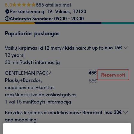
5,0
556 atsiliepimai
Perkūnkiemio g. 19
,
Vilnius
,
12120
Atidaryta Šiandien: 09:00 - 20:00
Populiarios paslaugos
nuo
15€
Vaikų kirpimas iki 12 mety/ Kids haircut up to
12 years|
30 min
Rodyti informaciją
45€
GENTLEMAN PACK/
Rezervuoti
Plaukų+Barzdos,
55€
modeliavimas+karštas
rankšluostistveido vaškastgalvos
1 val 15 min
Rodyti informaciją
nuo
20€
Barzdos kirpimas ir modeliavimas/ Beardcut
and modelling
30 min
Rodyti informaciją