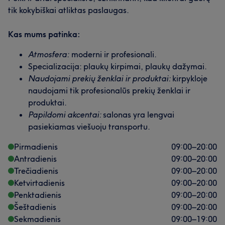
tik kokybiškai atliktas paslaugas.
Kas mums patinka:
Atmosfera:
moderni ir profesionali.
Specializacija: plaukų kirpimai, plaukų dažymai.
Naudojami prekių ženklai ir produktai:
kirpykloje
naudojami tik profesionalūs prekių ženklai ir
produktai.
Papildomi akcentai:
salonas yra lengvai
pasiekiamas viešuoju transportu.
Pirmadienis
09:00
–
20:00
Antradienis
09:00
–
20:00
Trečiadienis
09:00
–
20:00
Ketvirtadienis
09:00
–
20:00
Penktadienis
09:00
–
20:00
Šeštadienis
09:00
–
20:00
Sekmadienis
09:00
–
19:00