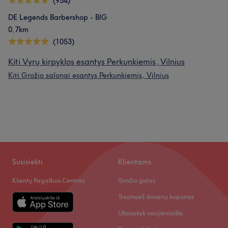
(954)
DE Legends Barbershop - BIG
0,7km
(1053)
Kiti Vyrų kirpyklos esantys Perkunkiemis, Vilnius
Kiti Grožio salonai esantys Perkunkiemis, Vilnius
Susisiekti
Klientams
Klientų Pagalbos Centras
Grožio gidas
Treatwell dovanų kuponas
Užsisakyk naujienlaiškį