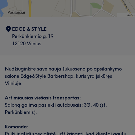
EDGE & STYLE
Perkūnkiemio g. 19
12120 Vilnius
Nudžiuginkite save nauja šukuosena po apsilankymo
salone Edge&Style Barbershop, kuris yra įsikūręs
Vilniuje.
Artimiausias viešasis transportas:
Saloną galima pasiekti autobusais: 3G, 40 (st.
Perkūnkiemis).
Komanda:
Puiki ir atidi specialistė, užtikrinanti, kad klientai gautų