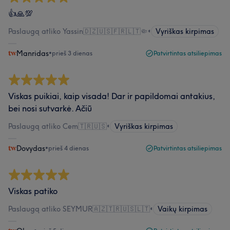
👍🙏💯
Paslaugą atliko Yassin🇩🇿🇺🇸🇫🇷🇱🇹🤏
•
Vyriškas kirpimas
Manridas
•
prieš 3 dienas
Patvirtintas atsiliepimas
Viskas puikiai, kaip visada! Dar ir papildomai antakius,
bei nosi sutvarkė. Ačiū
Paslaugą atliko Cem🇹🇷🇺🇸
•
Vyriškas kirpimas
Dovydas
•
prieš 4 dienas
Patvirtintas atsiliepimas
Viskas patiko
Paslaugą atliko SEYMUR🇦🇿🇹🇷🇺🇸🇱🇹
•
Vaikų kirpimas