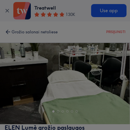
Treatwell
Use app
130K
Grožio salonai netoliese
PRISIJUNGTI
ELEN Lumè grožio paslaugos