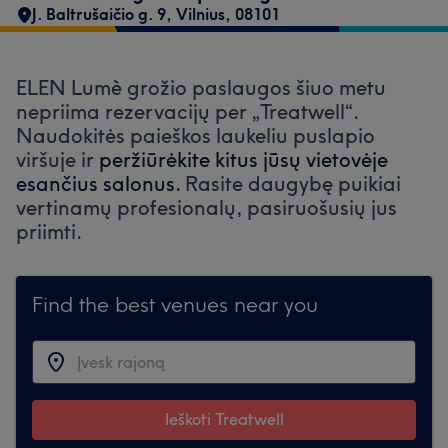
J. Baltrušaičio g. 9
,
Vilnius
,
08101
ELEN Lumè grožio paslaugos šiuo metu
nepriima rezervacijų per „Treatwell“.
Naudokitės paieškos laukeliu puslapio
viršuje ir
peržiūrėkite kitus jūsų vietovėje
esančius salonus.
Rasite daugybę puikiai
vertinamų profesionalų, pasiruošusių jus
priimti.
Find the best venues near you
Ieškoti Treatwell