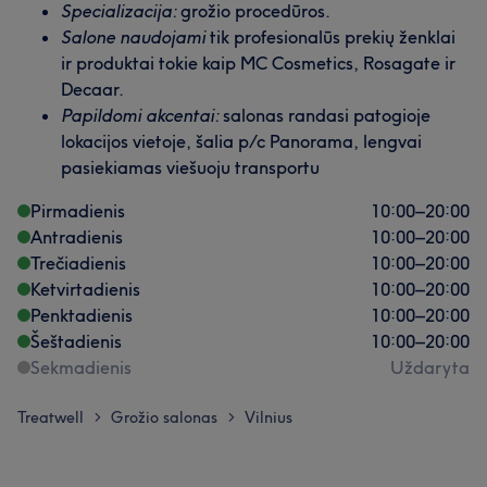
Specializacija:
grožio procedūros.
Salone naudojami
tik profesionalūs prekių ženklai
ir produktai tokie kaip MC Cosmetics, Rosagate ir
Decaar.
Papildomi akcentai:
salonas randasi patogioje
lokacijos vietoje, šalia p/c Panorama, lengvai
pasiekiamas viešuoju transportu
Pirmadienis
10:00
–
20:00
Antradienis
10:00
–
20:00
Trečiadienis
10:00
–
20:00
Ketvirtadienis
10:00
–
20:00
Penktadienis
10:00
–
20:00
Šeštadienis
10:00
–
20:00
Sekmadienis
Uždaryta
Treatwell
Grožio salonas
Vilnius
>
>