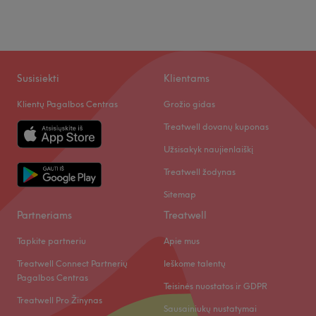
Susisiekti
Klientams
Klientų Pagalbos Centras
Grožio gidas
Treatwell dovanų kuponas
Užsisakyk naujienlaiškį
Treatwell žodynas
Sitemap
Partneriams
Treatwell
Tapkite partneriu
Apie mus
Treatwell Connect Partnerių
Ieškome talentų
Pagalbos Centras
Teisinės nuostatos ir GDPR
Treatwell Pro Žinynas
Sausainiukų nustatymai