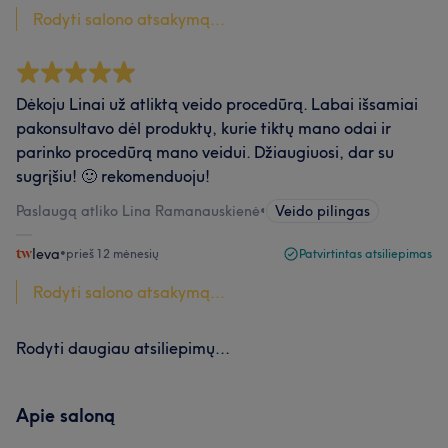
Rodyti salono atsakymą...
Dėkoju Linai už atliktą veido procedūrą. Labai išsamiai
pakonsultavo dėl produktų, kurie tiktų mano odai ir
parinko procedūrą mano veidui. Džiaugiuosi, dar su
sugrįšiu! 🙂 rekomenduoju!
Paslaugą atliko Lina Ramanauskienė
•
Veido pilingas
Ieva
•
prieš 12 mėnesių
Patvirtintas atsiliepimas
Rodyti salono atsakymą...
Rodyti daugiau atsiliepimų...
Apie saloną