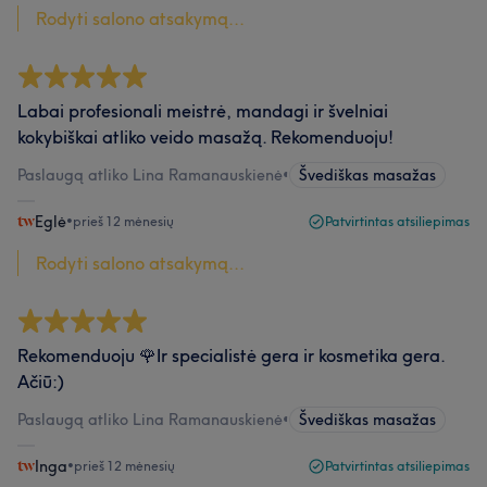
Rodyti salono atsakymą...
Labai profesionali meistrė, mandagi ir švelniai
kokybiškai atliko veido masažą. Rekomenduoju!
Paslaugą atliko Lina Ramanauskienė
•
Švediškas masažas
Eglė
•
prieš 12 mėnesių
Patvirtintas atsiliepimas
Rodyti salono atsakymą...
Rekomenduoju 🌹Ir specialistė gera ir kosmetika gera.
Ačiū:)
Paslaugą atliko Lina Ramanauskienė
•
Švediškas masažas
Inga
•
prieš 12 mėnesių
Patvirtintas atsiliepimas