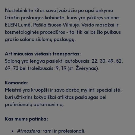
Nustebinkite kitus savo įvaizdžiu po apsilankymo
Grožio paslaugos kabinete, kuris yra įsikūręs salone
ELEN Lumé, Pašilaičiuose Vilniuje. Veido masažai ir
kosmetologinės procedūros - tai tik kelios šio puikaus
grožio salono siūlomų paslaugų.
Artimiausias viešasis transportas:
Saloną yra lengva pasiekti autobusais: 22, 30, 49, 52,
69, 73 bei troleibusais: 9, 19 (st. Žvėrynas).
Komanda:
Meistrė yra kruopšti ir savo darbą mylinti specialistė,
kuri užtikrins kokybiškai atliktas paslaugas bei
profesionalų aptarnavimą.
Kas mums patinka:
Atmosfera:
rami ir profesionali.