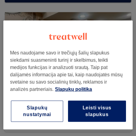
Mes naudojame savo ir trečiųjų šalių slapukus
siekdami suasmeninti turinį ir skelbimus, teikti
medijos funkcijas ir analizuoti srautą. Taip pat
dalijamės informacija apie tai, kaip naudojatės mūsų
svetaine su savo socialinių tinklų, reklamos ir
analizės partneriais.
Slapukų politika
Kosmetologė Olga Akinina
Slapukų
Leisti visus
10 reviews
nustatymai
slapukus
Laisvės pr. 71B, Vilnius