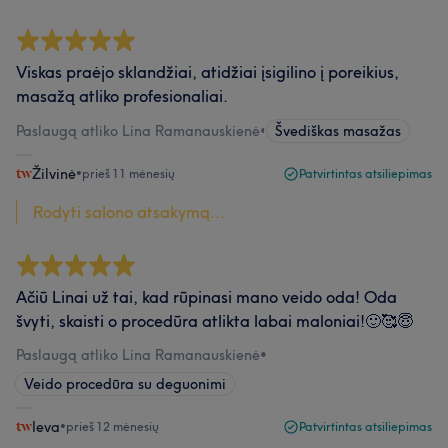
Viskas praėjo sklandžiai, atidžiai įsigilino į poreikius,
masažą atliko profesionaliai.
Paslaugą atliko Lina Ramanauskienė
•
Švediškas masažas
Žilvinė
•
prieš 11 mėnesių
Patvirtintas atsiliepimas
Rodyti salono atsakymą...
Ačiū Linai už tai, kad rūpinasi mano veido oda! Oda
švyti, skaisti o procedūra atlikta labai maloniai!🙂🥰😇
Paslaugą atliko Lina Ramanauskienė
•
Veido procedūra su deguonimi
Ieva
•
prieš 12 mėnesių
Patvirtintas atsiliepimas