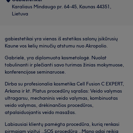
Karaliaus Mindaugo pr. 64-45, Kaunas 44351,
Lietuva
gabiestetikai yra vienas iš estetikos salonų įsikūrusių
Kaune vos kelių minučių atstumu nuo Akropolio.
Gabrielė, yra diplomuota kosmetologė. Nuolat
tobulinanti ir plečianti savo turimas žinias mokymuose,
konferencijose seminaruose.
Dirba su profesionalia kosmetika Cell Fusion C EXPERT,
Arkana ir kt. Platus procedūrų sąrašas: Veido valymas
ultragarsu, mechaninis veido valymas, kombinuotas
veido valymas, drėkinančios procedūros,
atpalaiduojantis veido masažas.
Labiausiai klientų pamėgta procedūra, kurią renkasi
pirmąjam vizitui ,,SOS procedūra ,,Mano odai reikia