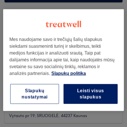
Mes naudojame savo ir trečiųjų šalių slapukus
siekdami suasmeninti turinį ir skelbimus, teikti
medijos funkcijas ir analizuoti srautą. Taip pat
dalijamės informacija apie tai, kaip naudojatės mūsų
svetaine su savo socialinių tinklų, reklamos ir
analizės partneriais.
Slapukų politika
Slapukų
Leisti visus
Stilistė barberė Virginija
nustatymai
slapukus
209 reviews
Vytauto pr 19; SRUOGELĖ, 44237 Kaunas