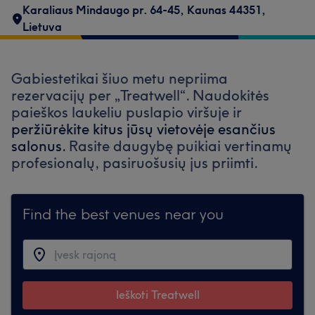
Karaliaus Mindaugo pr. 64-45, Kaunas 44351,
Lietuva
Gabiestetikai šiuo metu nepriima
rezervacijų per „Treatwell“. Naudokitės
paieškos laukeliu puslapio viršuje ir
peržiūrėkite kitus jūsų vietovėje esančius
salonus.
Rasite daugybę puikiai vertinamų
profesionalų, pasiruošusių jus priimti.
Find the best venues near you
Ieškoti Treatwell