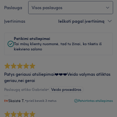
Paslauga
Visos paslaugos
Įvertinimas
Ieškoti pagal įvertinimą
Patikimi atsiliepimai
Tai mūsų klientų nuomonė, tad tu žinai, ko tikėtis iš
kiekvieno salono
Patys geriausi atsiliepimai❤️❤️❤️Veido valymas atliktas
geriau,nei gerai
Paslaugą atliko Gabrielė
•
Veido procedūros
Skaistė T.
•
prieš beveik 3 metus
Patvirtintas atsiliepimas