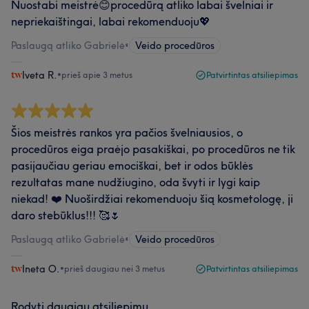
Nuostabi meistrė😊procedūrą atliko labai švelniai ir
nepriekaištingai, labai rekomenduoju💖
Paslaugą atliko Gabrielė
•
Veido procedūros
Iveta R.
•
prieš apie 3 metus
Patvirtintas atsiliepimas
Šios meistrės rankos yra pačios švelniausios, o
procedūros eiga praėjo pasakiškai, po procedūros ne tik
pasijaučiau geriau emociškai, bet ir odos būklės
rezultatas mane nudžiugino, oda švyti ir lygi kaip
niekad! ❤️ Nuoširdžiai rekomenduoju šią kosmetologę, ji
daro stebūklus!!! 🥰🌷
Paslaugą atliko Gabrielė
•
Veido procedūros
Ineta O.
•
prieš daugiau nei 3 metus
Patvirtintas atsiliepimas
Rodyti daugiau atsiliepimų...