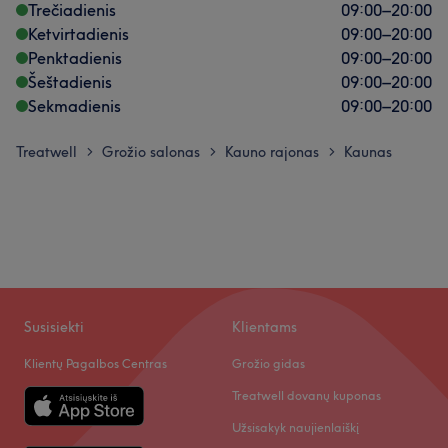
Trečiadienis
09:00
–
20:00
Ketvirtadienis
09:00
–
20:00
Penktadienis
09:00
–
20:00
Šeštadienis
09:00
–
20:00
Sekmadienis
09:00
–
20:00
Treatwell
Grožio salonas
Kauno rajonas
Kaunas
>
>
>
Susisiekti
Klientams
Klientų Pagalbos Centras
Grožio gidas
Treatwell dovanų kuponas
Užsisakyk naujienlaiškį