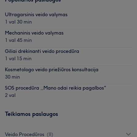
Ultragarsinis veido valymas
1 val 30 min
Mechaninis veido valymas
1 val 45 min
Giliai drėkinanti veido procedūra
1 val 15 min
Kosmetologo veido priežiūros konsultacija
30 min
SOS procedūra ,,Mano odai reikia pagalbos"
2 val
Teikiamos paslaugos
Veido Procedūros
(
8
)