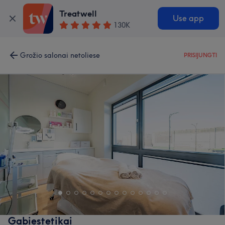
Treatwell
Use app
130K
Grožio salonai netoliese
PRISIJUNGTI
Gabiestetikai