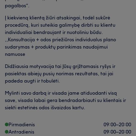
pagalbos“.
Į kiekvieną klientą žiūri atsakingai, todėl sukūrė
procedūrą, kuri suteikia galimybę dirbti su klientu
individualiai bendraujant ir nuotoliniu būdu.
,,Konsultacija + odos priežiūros individualus plano
sudarymas + produktų parinkimas naudojimui
namuose
Didžiausia motyvacija tai Jūsų grįžtamasis ryšys ir
pasiektas abiejų pusių norimas rezultatas, tai jai
padeda augti ir tobulėti.
Mylinti savo darbą ir visada jame atiduodanti visą
save, visada labai gera bendradarbiauti su klientais ir
siekti estetinės odos išvaizdos kartu.
Pirmadienis
09:00
–
20:00
Antradienis
09:00
–
20:00