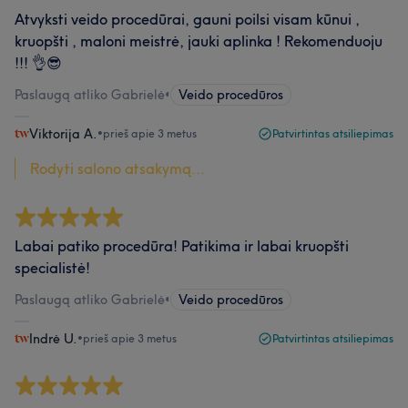
Atvyksti veido procedūrai, gauni poilsi visam kūnui ,
kruopšti , maloni meistrė, jauki aplinka ! Rekomenduoju
!!! 👌😎
Paslaugą atliko Gabrielė
•
Veido procedūros
Viktorija A.
•
prieš apie 3 metus
Patvirtintas atsiliepimas
Rodyti salono atsakymą...
Labai patiko procedūra! Patikima ir labai kruopšti
specialistė!
Paslaugą atliko Gabrielė
•
Veido procedūros
Indrė U.
•
prieš apie 3 metus
Patvirtintas atsiliepimas