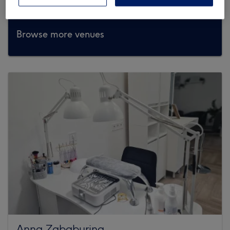
Browse more venues
Anna Zababurina