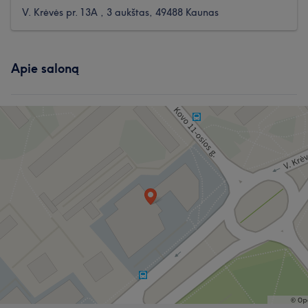
V. Krėvės pr. 13A , 3 aukštas, 49488 Kaunas
Apie saloną