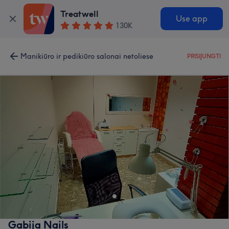
Treatwell
Use app
130K
Manikiūro ir pedikiūro salonai netoliese
PRISIJUNGTI
Gabija Nails