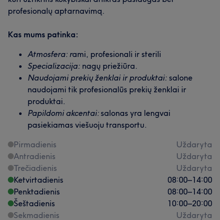
profesionalų aptarnavimą.
Kas mums patinka:
Atmosfera: r
ami, profesionali ir sterili
Specializacija:
nagų priežiūra.
Naudojami prekių ženklai ir produktai:
salone
naudojami tik profesionalūs prekių ženklai ir
produktai.
Papildomi akcentai:
salonas yra lengvai
pasiekiamas viešuoju transportu.
Pirmadienis
Uždaryta
Antradienis
Uždaryta
Trečiadienis
Uždaryta
Ketvirtadienis
08:00
–
14:00
Penktadienis
08:00
–
14:00
Šeštadienis
10:00
–
20:00
Sekmadienis
Uždaryta