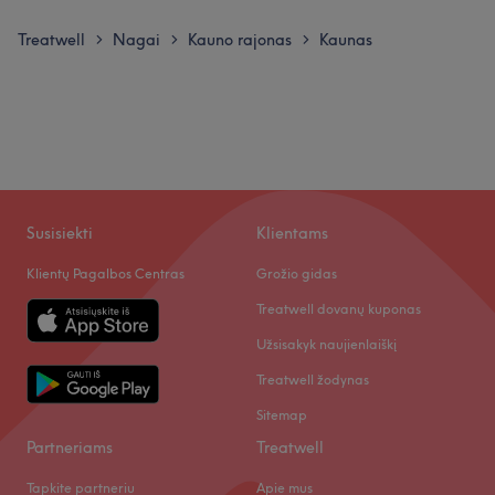
Treatwell
Nagai
Kauno rajonas
Kaunas
>
>
>
Susisiekti
Klientams
Klientų Pagalbos Centras
Grožio gidas
Treatwell dovanų kuponas
Užsisakyk naujienlaiškį
Treatwell žodynas
Sitemap
Partneriams
Treatwell
Tapkite partneriu
Apie mus