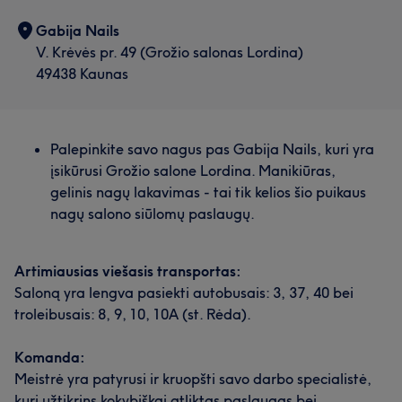
Gabija Nails
V. Krėvės pr. 49 (Grožio salonas Lordina)
49438 Kaunas
Palepinkite savo nagus pas Gabija Nails, kuri yra
įsikūrusi Grožio salone Lordina. Manikiūras,
gelinis nagų lakavimas - tai tik kelios šio puikaus
nagų salono siūlomų paslaugų.
Artimiausias viešasis transportas:
Saloną yra lengva pasiekti autobusais: 3, 37, 40 bei
troleibusais: 8, 9, 10, 10A (st. Rėda).
Komanda:
Meistrė yra patyrusi ir kruopšti savo darbo specialistė,
kuri užtikrins kokybiškai atliktas paslaugas bei