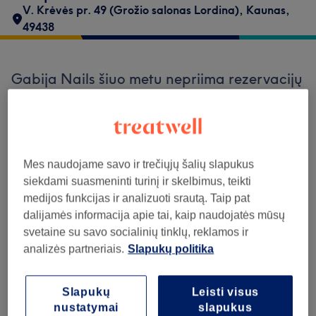
V. Krėvės pr. 49 (Grožio salonas Lordina)
,
Kaunas
,
49438
Gabija Nails šiuo metu nepriima rezervacijų
per „Treatwell“. Naudokitės paieškos
laukeliu puslapio viršuje ir
peržiūrėkite kitus
jūsų vietovėje esančius salonus.
Rasite
daugybę puikiai vertinamų profesionalų,
pasiruošusių jus priimti.
Mes naudojame savo ir trečiųjų šalių slapukus
siekdami suasmeninti turinį ir skelbimus, teikti
medijos funkcijas ir analizuoti srautą. Taip pat
Find the best venues near you
dalijamės informacija apie tai, kaip naudojatės mūsų
svetaine su savo socialinių tinklų, reklamos ir
analizės partneriais.
Slapukų politika
Slapukų
Leisti visus
Ieškoti Treatwell
nustatymai
slapukus