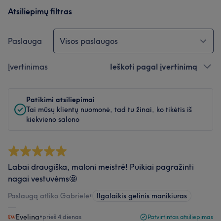
Atsiliepimų filtras
Paslauga
Visos paslaugos
Įvertinimas
Ieškoti pagal įvertinimą
Patikimi atsiliepimai
Tai mūsų klientų nuomonė, tad tu žinai, ko tikėtis iš
kiekvieno salono
Labai draugiška, maloni meistrė! Puikiai pagražinti
nagai vestuvėms🤩
Paslaugą atliko Gabrielė
•
Ilgalaikis gelinis manikiuras
Evelina
•
prieš 4 dienas
Patvirtintas atsiliepimas