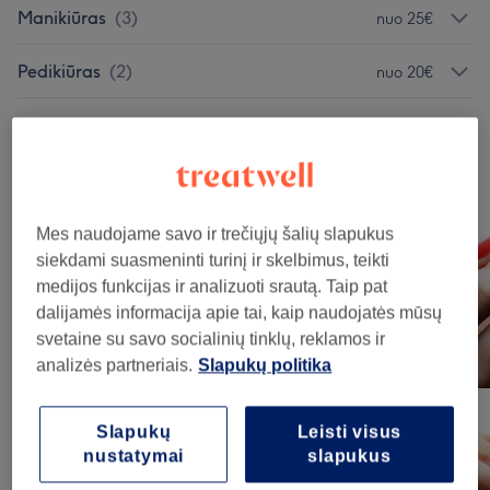
Manikiūras
(
3
)
nuo 25€
Pedikiūras
(
2
)
nuo 20€
Nagų Priauginimas
(
4
)
nuo 50€
Mūsų darbai
Norėdami peržiūrėti detales, paspauskite ant nuotraukos
Mes naudojame savo ir trečiųjų šalių slapukus
siekdami suasmeninti turinį ir skelbimus, teikti
medijos funkcijas ir analizuoti srautą. Taip pat
dalijamės informacija apie tai, kaip naudojatės mūsų
svetaine su savo socialinių tinklų, reklamos ir
analizės partneriais.
Slapukų politika
Slapukų
Leisti visus
nustatymai
slapukus