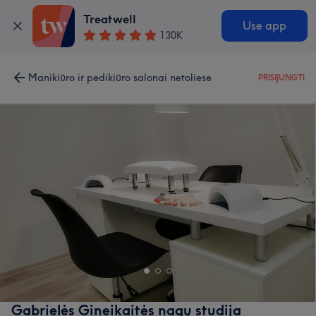
Treatwell
Use app
130K
Manikiūro ir pedikiūro salonai netoliese
PRISIJUNGTI
Gabrielės Gineikaitės nagų studija