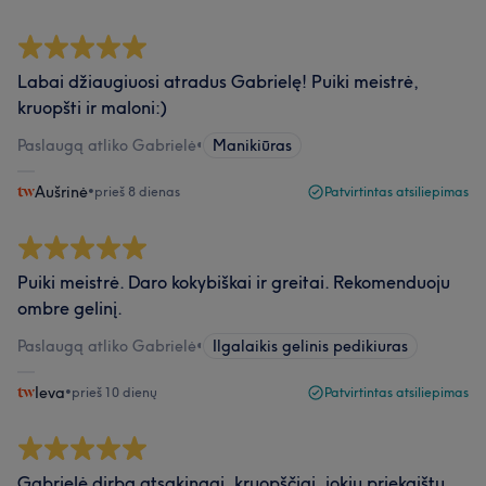
Labai džiaugiuosi atradus Gabrielę! Puiki meistrė,
kruopšti ir maloni:)
Paslaugą atliko Gabrielė
•
Manikiūras
Aušrinė
•
prieš 8 dienas
Patvirtintas atsiliepimas
Puiki meistrė. Daro kokybiškai ir greitai. Rekomenduoju
ombre gelinį.
Paslaugą atliko Gabrielė
•
Ilgalaikis gelinis pedikiuras
Ieva
•
prieš 10 dienų
Patvirtintas atsiliepimas
Gabrielė dirba atsakingai, kruopščiai, jokių priekaištų.