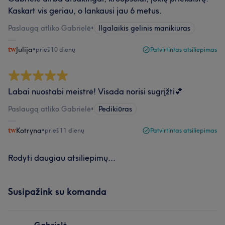
Kaskart vis geriau, o lankausi jau 6 metus.
Paslaugą atliko Gabrielė
•
Ilgalaikis gelinis manikiuras
Julija
•
prieš 10 dienų
Patvirtintas atsiliepimas
Labai nuostabi meistrė! Visada norisi sugrįžti💕
Paslaugą atliko Gabrielė
•
Pedikiūras
Kotryna
•
prieš 11 dienų
Patvirtintas atsiliepimas
Rodyti daugiau atsiliepimų...
Susipažink su komanda