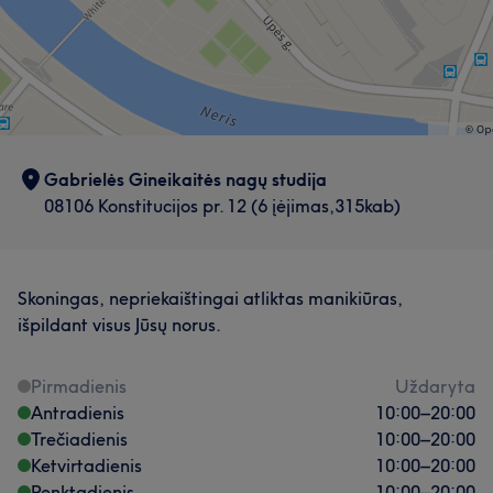
Gabrielės Gineikaitės nagų studija
08106 Konstitucijos pr. 12 (6 įėjimas,315kab)
Skoningas, nepriekaištingai atliktas manikiūras,
išpildant visus Jūsų norus.
Pirmadienis
Uždaryta
Antradienis
10:00
–
20:00
Trečiadienis
10:00
–
20:00
Ketvirtadienis
10:00
–
20:00
Penktadienis
10:00
–
20:00