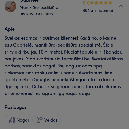
Gabrielė
5.0
Manikiūro-pedikiūro
484 atsiliepimai
meistrė, savininkė
Apie
Sveikos esamos ir būsimos klientės! Kas žino, o kas ne,
esu Gabrielė, manikiūro-pedikiūro specialistė. Šioje
srityje dirbu jau 10-ti metai. Nuolat tobulėju ir išbandau
naujoves. Man svarbiausia techniškai bei švariai atliktas
darbas,parinktas pagal jūsų nagų ir odos tipą
tinkamiausias rankų ar kojų nagų sutvarkymas, kad
galėtumėte džiaugtis nepriekaištingai atliktu darbu
ilgesnį laiką. Dirbu tik su geriausiomis, laiko atrinktomis
priemonėmis! Instagram: ggnagustudija
Paslaugos
Nagai
Veidas