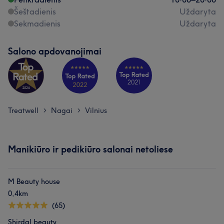
Šeštadienis
Uždaryta
Sekmadienis
Uždaryta
Salono apdovanojimai
Treatwell
Nagai
Vilnius
>
>
Manikiūro ir pedikiūro salonai netoliese
M Beauty house
0,4km
(65)
Shirdal beauty