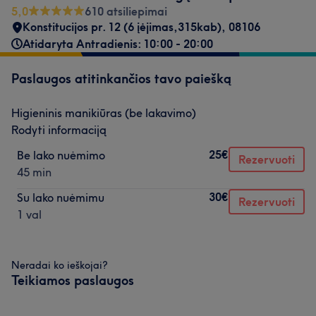
5,0
610 atsiliepimai
Konstitucijos pr. 12 (6 įėjimas,315kab)
,
08106
Atidaryta Antradienis: 10:00 - 20:00
Paslaugos atitinkančios tavo paiešką
Higieninis manikiūras (be lakavimo)
Rodyti informaciją
25€
Be lako nuėmimo
Rezervuoti
45 min
30€
Su lako nuėmimu
Rezervuoti
1 val
Neradai ko ieškojai?
Teikiamos paslaugos