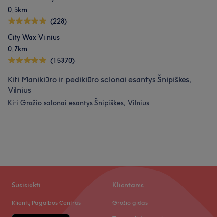
0,5km
(228)
City Wax Vilnius
0,7km
(15370)
Kiti Manikiūro ir pedikiūro salonai esantys Šnipiškes,
Vilnius
Kiti Grožio salonai esantys Šnipiškes, Vilnius
Susisiekti
Klientams
Klientų Pagalbos Centras
Grožio gidas