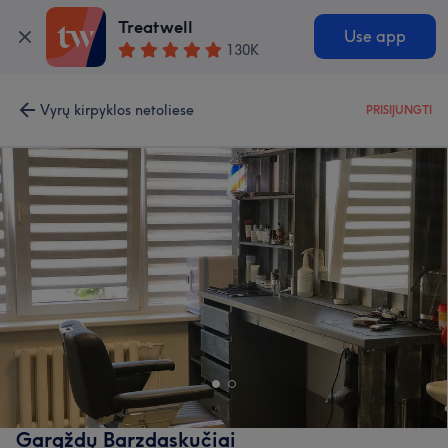
Treatwell
Use app
130K
Vyrų kirpyklos netoliese
PRISIJUNGTI
Gargždų Barzdaskučiai