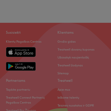
Susisiekti
Klientams
Klientų Pagalbos Centras
Grožio gidas
Treatwell dovanų kuponas
Užsisakyk naujienlaiškį
Treatwell žodynas
Sitemap
Partneriams
Treatwell
Tapkite partneriu
Apie mus
Treatwell Connect Partnerių
Ieškome talentų
Pagalbos Centras
Teisinės nuostatos ir GDPR
Treatwell Pro Žinynas