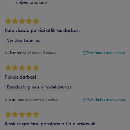
kiekvieno salono
Kaip visada puikiai atliktas darbas.
Vyriškas kirpimas
Tadas
•
prieš beveik 5 metus
Patvirtintas atsiliepimas
Puikus darbas!
Barzdos kirpimas ir modeliavimas
Saulius
•
prieš beveik 5 metus
Patvirtintas atsiliepimas
Keiskite greičiau patalpas,o šiaip viskas ok.