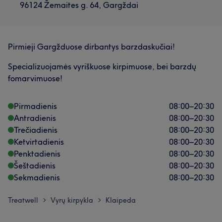
96124 Žemaites g. 64, Gargždai
Pirmieji Gargžduose dirbantys barzdaskučiai!
Specializuojamės vyriškuose kirpimuose, bei barzdų
fomarvimuose!
Pirmadienis
08:00
–
20:30
Antradienis
08:00
–
20:30
Trečiadienis
08:00
–
20:30
Ketvirtadienis
08:00
–
20:30
Penktadienis
08:00
–
20:30
Šeštadienis
08:00
–
20:30
Sekmadienis
08:00
–
20:30
Treatwell
Vyrų kirpykla
Klaipeda
>
>