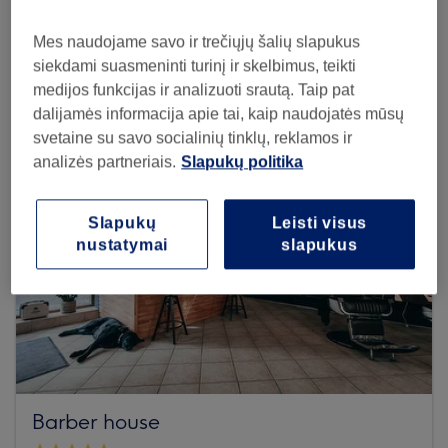
Browse more venues
Mes naudojame savo ir trečiųjų šalių slapukus
siekdami suasmeninti turinį ir skelbimus, teikti
medijos funkcijas ir analizuoti srautą. Taip pat
dalijamės informacija apie tai, kaip naudojatės mūsų
svetaine su savo socialinių tinklų, reklamos ir
analizės partneriais.
Slapukų politika
Slapukų
Leisti visus
nustatymai
slapukus
Barber house