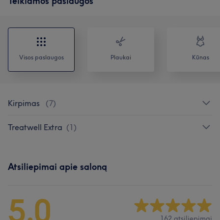
Teikiamos paslaugos
Visos paslaugos
Plaukai
Kūnas
Kirpimas
(
7
)
Treatwell Extra
(
1
)
Atsiliepimai apie saloną
5,0
162 atsiliepimai