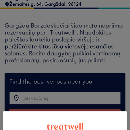
Žemaites g. 64, Gargždai
,
96124
Gargždų Barzdaskučiai šiuo metu nepriima
rezervacijų per „Treatwell“. Naudokitės
paieškos laukeliu puslapio viršuje ir
peržiūrėkite kitus jūsų vietovėje esančius
salonus.
Rasite daugybę puikiai vertinamų
profesionalų, pasiruošusių jus priimti.
Find the best venues near you
Ieškoti Treatwell