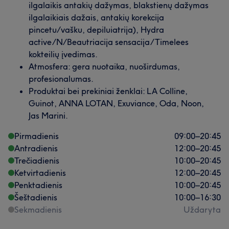
ilgalaikis antakių dažymas, blakstienų dažymas
ilgalaikiais dažais, antakių korekcija
pincetu/vašku, depiluiatrija), Hydra
active/N/Beautriacija sensacija/Timelees
kokteilių įvedimas.
Atmosfera: gera nuotaika, nuoširdumas,
profesionalumas.
Produktai bei prekiniai ženklai: LA Colline,
Guinot, ANNA LOTAN, Exuviance, Oda, Noon,
Jas Marini.
Pirmadienis
09:00
–
20:45
Antradienis
12:00
–
20:45
Trečiadienis
10:00
–
20:45
Ketvirtadienis
12:00
–
20:45
Penktadienis
10:00
–
20:45
Šeštadienis
10:00
–
16:30
Sekmadienis
Uždaryta