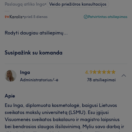
Paslaugą atliko Inga
•
Veido priežiūros konsultacijos
Karolis
•
prieš 5 dienas
Patvirtintas atsiliepimas
Rodyti daugiau atsiliepimų...
Susipažink su komanda
Inga
4.9
Administratorius/-ė
78 atsiliepimai
Apie
Esu Inga, diplomuota kosmetologė, baigusi Lietuvos
sveikatos mokslų universitetą (LSMU). Esu įgijusi
Visuomenės sveikatos bakalauro ir magistro laipsnius
bei bendrosios slaugos išsilavinimą. Myliu savo darbą ir