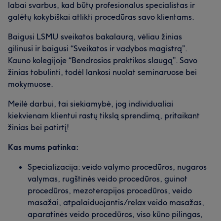
labai svarbus, kad būtų profesionalus specialistas ir
galėtų kokybiškai atlikti procedūras savo klientams.
Baigusi LSMU sveikatos bakalaurą, vėliau žinias
gilinusi ir baigusi “Sveikatos ir vadybos magistrą”.
Kauno kolegijoje “Bendrosios praktikos slaugą”. Savo
žinias tobulinti, todėl lankosi nuolat seminaruose bei
mokymuose.
Meilė darbui, tai siekiamybė, jog individualiai
kiekvienam klientui rastų tikslą sprendimą, pritaikant
žinias bei patirtį!
Kas mums patinka:
Specializacija: veido valymo procedūros, nugaros
valymas, rugštinės veido procedūros, guinot
procedūros, mezoterapijos procedūros, veido
masažai, atpalaiduojantis/relax veido masažas,
aparatinės veido procedūros, viso kūno pilingas,