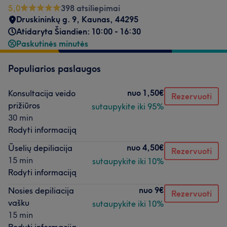
5,0
398 atsiliepimai
Druskininkų g. 9
,
Kaunas
,
44295
Atidaryta Šiandien: 10:00 - 16:30
Paskutinės minutės
Populiarios paslaugos
nuo
1,50€
Konsultacija veido
Rezervuoti
prižiūros
sutaupykite iki 95%
30 min
Rodyti informaciją
nuo
4,50€
Ūselių depiliacija
Rezervuoti
15 min
sutaupykite iki 10%
Rodyti informaciją
nuo
9€
Nosies depiliacija
Rezervuoti
vašku
sutaupykite iki 10%
15 min