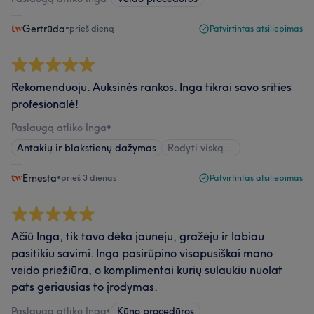
Gertrūda
•
prieš dieną
Patvirtintas atsiliepimas
Rekomenduoju. Auksinės rankos. Inga tikrai savo srities
profesionalė!
Paslaugą atliko Inga
•
Antakių ir blakstienų dažymas
Rodyti viską...
Ernesta
•
prieš 3 dienas
Patvirtintas atsiliepimas
Ačiū Inga, tik tavo dėka jaunėju, gražėju ir labiau
pasitikiu savimi. Inga pasirūpino visapusiškai mano
veido priežiūra, o komplimentai kurių sulaukiu nuolat
pats geriausias to įrodymas.
Paslaugą atliko Inga
•
Kūno procedūros