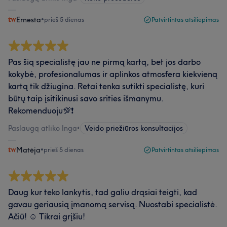
Ernesta
•
prieš 5 dienas
Patvirtintas atsiliepimas
Pas šią specialistę jau ne pirmą kartą, bet jos darbo
kokybė, profesionalumas ir aplinkos atmosfera kiekvieną
kartą tik džiugina. Retai tenka sutikti specialistę, kuri
būtų taip įsitikinusi savo srities išmanymu.
Rekomenduoju💯❗️
Paslaugą atliko Inga
•
Veido priežiūros konsultacijos
Matėja
•
prieš 5 dienas
Patvirtintas atsiliepimas
Daug kur teko lankytis, tad galiu drąsiai teigti, kad
gavau geriausią įmanomą servisą. Nuostabi specialistė.
Ačiū! ☺️ Tikrai grįšiu!