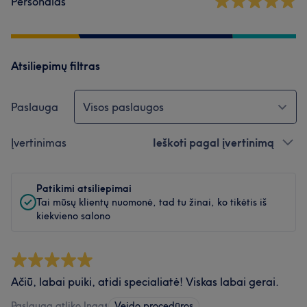
Personalas
Atsiliepimų filtras
Paslauga
Visos paslaugos
Įvertinimas
Ieškoti pagal įvertinimą
Patikimi atsiliepimai
Tai mūsų klientų nuomonė, tad tu žinai, ko tikėtis iš
kiekvieno salono
Ačiū, labai puiki, atidi specialiatė! Viskas labai gerai.
Paslaugą atliko Inga
•
Veido procedūros