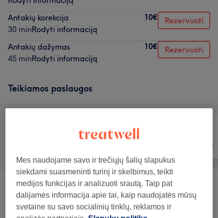
Rodyti informaciją
10€
Antakių korekcija
Rezervuoti
30 min
Rodyti informaciją
10€
Antakių dažymas
Rezervuoti
45 min
Rodyti informaciją
Teikiamos paslaugos
Visos paslaugos
Plaukai
Depiliacija
Mes naudojame savo ir trečiųjų šalių slapukus
siekdami suasmeninti turinį ir skelbimus, teikti
medijos funkcijas ir analizuoti srautą. Taip pat
Antakių Ir Blakstienų Dažymas
(
6
)
nuo 10€
dalijamės informacija apie tai, kaip naudojatės mūsų
svetaine su savo socialinių tinklų, reklamos ir
Antakių Korekcija Ir Formavimas
(
1
)
10€