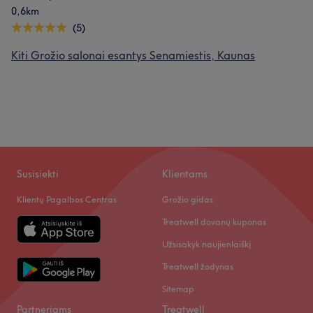
0,6km
(5)
Kiti Grožio salonai esantys Senamiestis, Kaunas
Susisiekti
Klientams
Klientų Pagalbos Centras
Grožio gidas
Treatwell dovanų kuponas
Užsisakyk naujienlaiškį
Treatwell žodynas
Sitemap
Partneriams
Treatwell