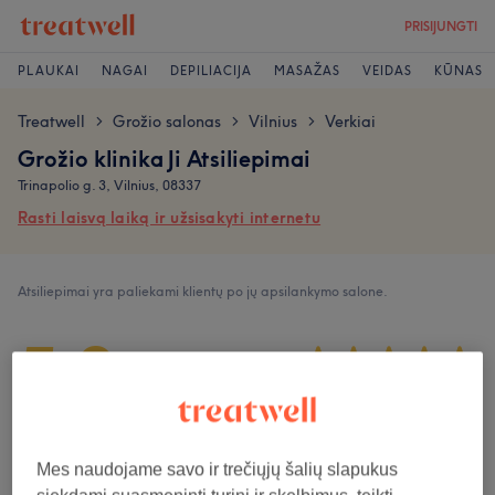
PRISIJUNGTI
PLAUKAI
NAGAI
DEPILIACIJA
MASAŽAS
VEIDAS
KŪNAS
Treatwell
Grožio salonas
Vilnius
Verkiai
>
>
>
Grožio klinika Ji Atsiliepimai
Trinapolio g. 3, Vilnius, 08337
Rasti laisvą laiką ir užsisakyti internetu
Atsiliepimai yra paliekami klientų po jų apsilankymo salone.
5,0
269 atsiliepimai
Atmosfera
Mes naudojame savo ir trečiųjų šalių slapukus