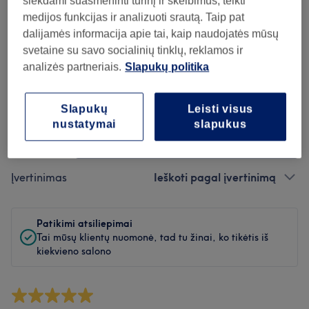
siekdami suasmeninti turinį ir skelbimus, teikti
Švara
medijos funkcijas ir analizuoti srautą. Taip pat
dalijamės informacija apie tai, kaip naudojatės mūsų
Personalas
svetaine su savo socialinių tinklų, reklamos ir
analizės partneriais.
Slapukų politika
Atsiliepimų filtras
Slapukų
Leisti visus
nustatymai
slapukus
Paslauga
Visos paslaugos
Įvertinimas
Ieškoti pagal įvertinimą
Patikimi atsiliepimai
Tai mūsų klientų nuomonė, tad tu žinai, ko tikėtis iš
kiekvieno salono