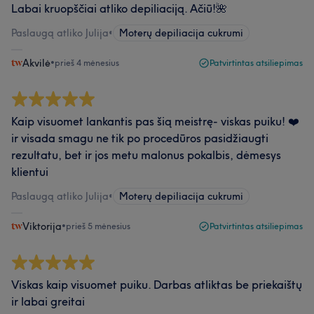
Labai kruopščiai atliko depiliaciją. Ačiū!🌺
Paslaugą atliko Julija
•
Moterų depiliacija cukrumi
Akvilė
•
prieš 4 mėnesius
Patvirtintas atsiliepimas
Kaip visuomet lankantis pas šią meistrę- viskas puiku! ❤️
ir visada smagu ne tik po procedūros pasidžiaugti
rezultatu, bet ir jos metu malonus pokalbis, dėmesys
klientui
Paslaugą atliko Julija
•
Moterų depiliacija cukrumi
Viktorija
•
prieš 5 mėnesius
Patvirtintas atsiliepimas
Viskas kaip visuomet puiku. Darbas atliktas be priekaištų
ir labai greitai