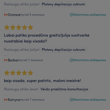
Paslaugą atliko Julija
•
Moterų depiliacija cukrumi
Gintarė
•
prieš 5 mėnesius
Patvirtintas atsiliepimas
Labai patiko procedūros greitis!Julija susitvarkė
nuostabiai kaip visada!!
Paslaugą atliko Julija
•
Moterų depiliacija cukrumi
Barbar
•
prieš 7 mėnesius
Patvirtintas atsiliepimas
kaip visada, super patirtis, maloni meistrė!
Paslaugą atliko Ieva
•
Veido priežiūros konsultacijos
Kotryna
•
prieš 7 mėnesius
Patvirtintas atsiliepimas