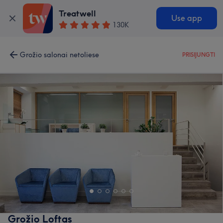
Treatwell
Use app
130K
Grožio salonai netoliese
PRISIJUNGTI
Grožio Loftas