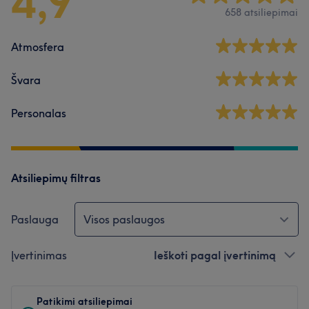
4,9
658 atsiliepimai
Atmosfera
Švara
Personalas
Atsiliepimų filtras
Paslauga
Visos paslaugos
Įvertinimas
Ieškoti pagal įvertinimą
Patikimi atsiliepimai