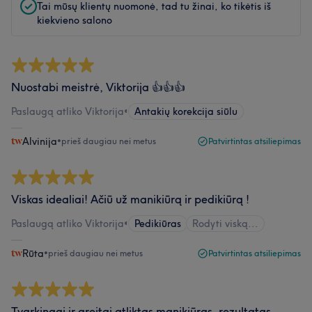
Tai mūsų klientų nuomonė, tad tu žinai, ko tikėtis iš
kiekvieno salono
Nuostabi meistrė, Viktorija 👍👍👍
Paslaugą atliko Viktorija
•
Antakių korekcija siūlu
Alvinija
•
prieš daugiau nei metus
Patvirtintas atsiliepimas
Viskas idealiai! Ačiū už manikiūrą ir pedikiūrą !
Paslaugą atliko Viktorija
•
Pedikiūras
Rodyti viską...
Rūta
•
prieš daugiau nei metus
Patvirtintas atsiliepimas
Tvarkingai ir greitai atliktas manikiūras, rezultatas