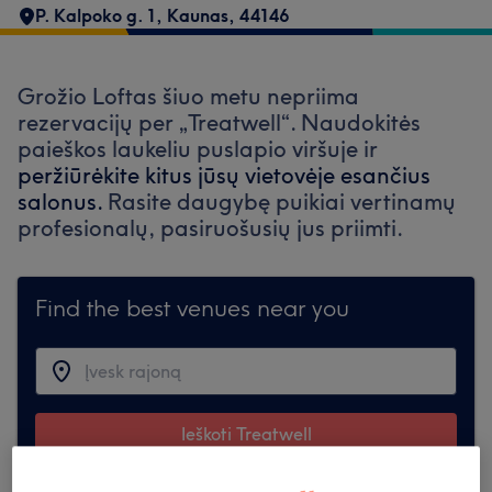
P. Kalpoko g. 1, Kaunas
,
44146
Grožio Loftas šiuo metu nepriima
rezervacijų per „Treatwell“. Naudokitės
paieškos laukeliu puslapio viršuje ir
peržiūrėkite kitus jūsų vietovėje esančius
salonus.
Rasite daugybę puikiai vertinamų
profesionalų, pasiruošusių jus priimti.
Find the best venues near you
Ieškoti Treatwell