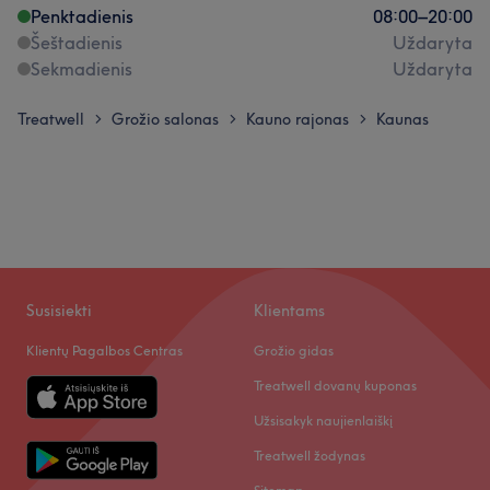
Penktadienis
08:00
–
20:00
Šeštadienis
Uždaryta
Sekmadienis
Uždaryta
Treatwell
Grožio salonas
Kauno rajonas
Kaunas
>
>
>
Susisiekti
Klientams
Klientų Pagalbos Centras
Grožio gidas
Treatwell dovanų kuponas
Užsisakyk naujienlaiškį
Treatwell žodynas