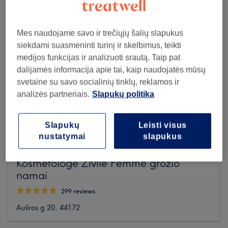
Mes naudojame savo ir trečiųjų šalių slapukus
siekdami suasmeninti turinį ir skelbimus, teikti
medijos funkcijas ir analizuoti srautą. Taip pat
dalijamės informacija apie tai, kaip naudojatės mūsų
svetaine su savo socialinių tinklų, reklamos ir
analizės partneriais.
Slapukų politika
Slapukų
Leisti visus
nustatymai
slapukus
Kosmetologė Živilė Femme grožio
namai
299 reviews
Aušros g 20, 44172