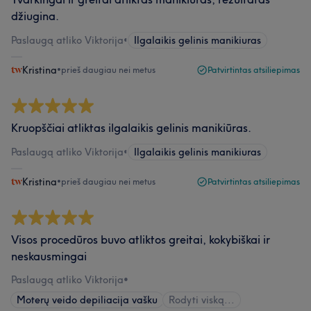
džiugina.
Paslaugą atliko Viktorija
•
Ilgalaikis gelinis manikiuras
Kristina
•
prieš daugiau nei metus
Patvirtintas atsiliepimas
Kruopščiai atliktas ilgalaikis gelinis manikiūras.
Paslaugą atliko Viktorija
•
Ilgalaikis gelinis manikiuras
Kristina
•
prieš daugiau nei metus
Patvirtintas atsiliepimas
Visos procedūros buvo atliktos greitai, kokybiškai ir
neskausmingai
Paslaugą atliko Viktorija
•
Moterų veido depiliacija vašku
Rodyti viską...