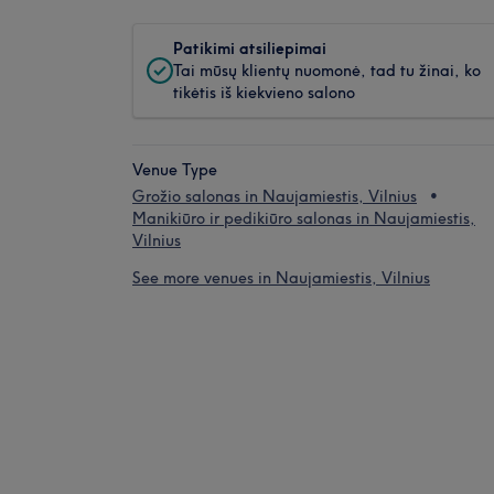
Patikimi atsiliepimai
Tai mūsų klientų nuomonė, tad tu žinai, ko
tikėtis iš kiekvieno salono
Venue Type
Grožio salonas in Naujamiestis, Vilnius
Manikiūro ir pedikiūro salonas in Naujamiestis,
Vilnius
See more venues in Naujamiestis, Vilnius