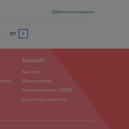
Patvirtintas atsiliepimas
…
321
3
Treatwell
Apie mus
galbos
Ieškome talentų
Teisinės nuostatos ir GDPR
Sausainiukų nustatymai