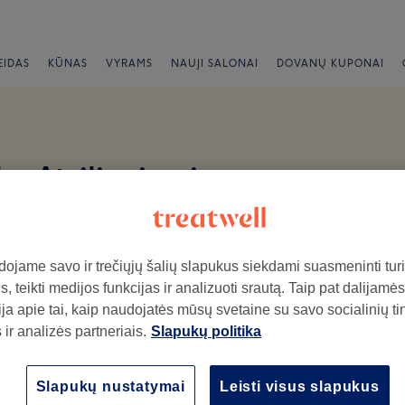
EIDAS
KŪNAS
VYRAMS
NAUJI SALONAI
DOVANŲ KUPONAI
ka Atsiliepimai
ojame savo ir trečiųjų šalių slapukus siekdami suasmeninti turin
, teikti medijos funkcijas ir analizuoti srautą. Taip pat dalijamės
ja apie tai, kaip naudojatės mūsų svetaine su savo socialinių ti
ir analizės partneriais.
Slapukų politika
ymo salone.
Atmosfera
Pe
Slapukų nustatymai
Leisti visus slapukus