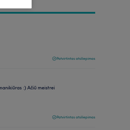
Patvirtintas atsiliepimas
anikiūras :) Ačiū meistrei
Patvirtintas atsiliepimas