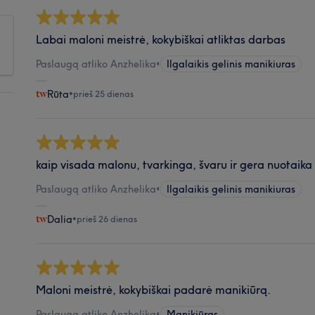
Labai maloni meistrė, kokybiškai atliktas darbas
Paslaugą atliko Anzhelika
•
Ilgalaikis gelinis manikiuras
Rūta
•
prieš 25 dienas
kaip visada malonu, tvarkinga, švaru ir gera nuotaika
Paslaugą atliko Anzhelika
•
Ilgalaikis gelinis manikiuras
Dalia
•
prieš 26 dienas
Maloni meistrė, kokybiškai padarė manikiūrą.
Paslaugą atliko Anzhelika
•
Manikiūras