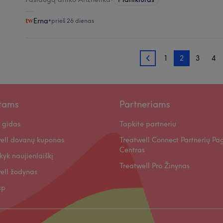
Erna
•
prieš 26 dienas
1
2
3
4
1
ntams
Partneriams
 gidas
Tapkite partneriu
ell dovanų kuponas
Treatwell Connect Partnerių Pa
Centras
kyk naujienlaiškį
Treatwell Pro Žinynas
ell žodynas
ap