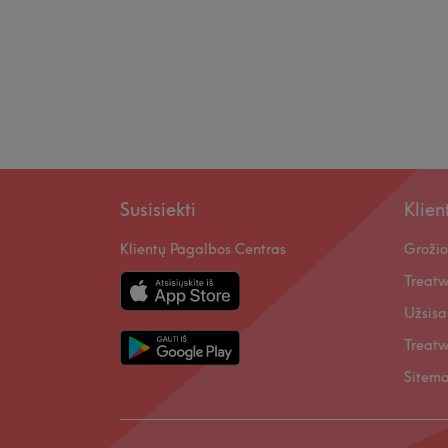
Susisiekti
Klie
Klientų Pagalbos Centras
Grožio
Treatw
Užsisa
Treatw
Sitem