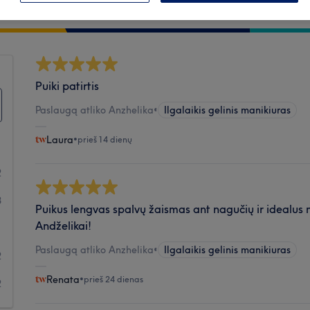
Švara
Puiki patirtis
Paslaugą atliko Anzhelika
•
Ilgalaikis gelinis manikiuras
Laura
•
prieš 14 dienų
2
8
Puikus lengvas spalvų žaismas ant nagučių ir idealus m
Andželikai!
1
Paslaugą atliko Anzhelika
•
Ilgalaikis gelinis manikiuras
2
Renata
•
prieš 24 dienas
2