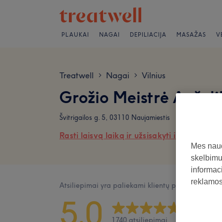
PLAUKAI
NAGAI
DEPILIACIJA
MASAŽAS
V
Treatwell
Nagai
Vilnius
>
>
Grožio Meistrė Anželi
Švitrigailos g. 5, 03110 Naujamiestis
Rasti laisvą laiką ir užsisakyti internetu
Mes naud
skelbimus
informaci
reklamos 
Atsiliepimai yra paliekami klientų po jų apsilank
5,0
1740 atsiliepimai