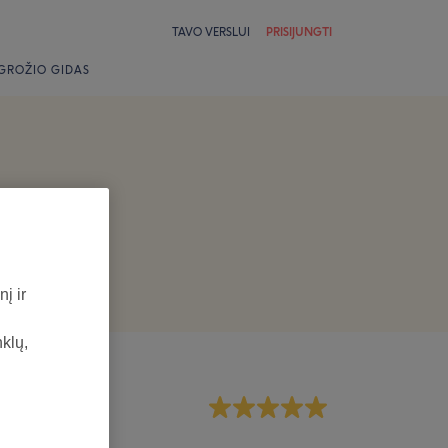
TAVO VERSLUI
PRISIJUNGTI
GROŽIO GIDAS
į ir
nklų,
rsonalas