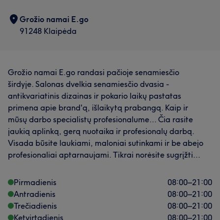
Grožio namai E.go
91248 Klaipėda
Grožio namai E.go randasi pačioje senamiesčio
širdyje. Salonas dvelkia senamiesčio dvasia -
antikvariatinis dizainas ir pokario laikų pastatas
primena apie brand'ą, išlaikytą prabangą. Kaip ir
mūsų darbo specialistų profesionalume... Čia rasite
jaukią aplinką, gerą nuotaika ir profesionalų darbą.
Visada būsite laukiami, maloniai sutinkami ir be abejo
profesionaliai aptarnaujami. Tikrai norėsite sugrįžti...
Pirmadienis
08:00
–
21:00
Antradienis
08:00
–
21:00
Trečiadienis
08:00
–
21:00
Ketvirtadienis
08:00
–
21:00