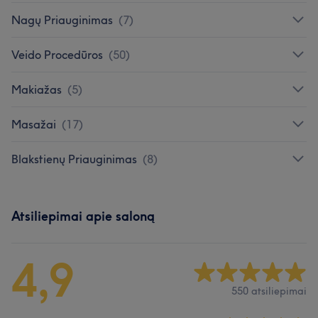
Nagų Priauginimas
(
7
)
Veido Procedūros
(
50
)
Makiažas
(
5
)
Masažai
(
17
)
Blakstienų Priauginimas
(
8
)
Atsiliepimai apie saloną
4,9
550 atsiliepimai