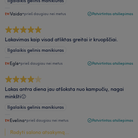
Ilgalaikis gelinis manikiuras
Vaida
•
prieš daugiau nei metus
Patvirtintas atsiliepimas
Lakavimas kaip visad atliktas greitai ir kruopščiai.
Ilgalaikis gelinis manikiuras
Eglė
•
prieš daugiau nei metus
Patvirtintas atsiliepimas
Lakas antra diena jau atšoksta nuo kampučių, nagai
minkšti🙁
Ilgalaikis gelinis manikiuras
Evelina
•
prieš daugiau nei metus
Patvirtintas atsiliepimas
Rodyti salono atsakymą...