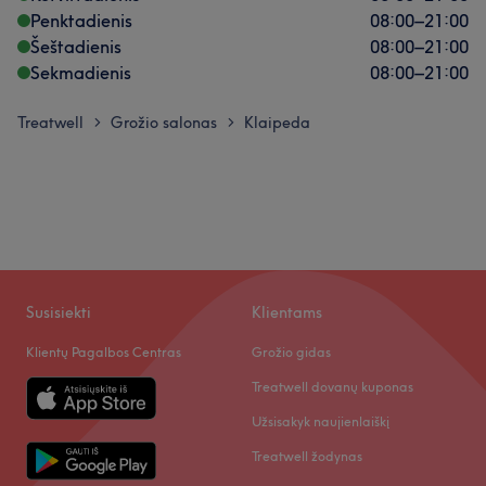
Penktadienis
08:00
–
21:00
Šeštadienis
08:00
–
21:00
Sekmadienis
08:00
–
21:00
Treatwell
Grožio salonas
Klaipeda
>
>
Susisiekti
Klientams
Klientų Pagalbos Centras
Grožio gidas
Treatwell dovanų kuponas
Užsisakyk naujienlaiškį
Treatwell žodynas