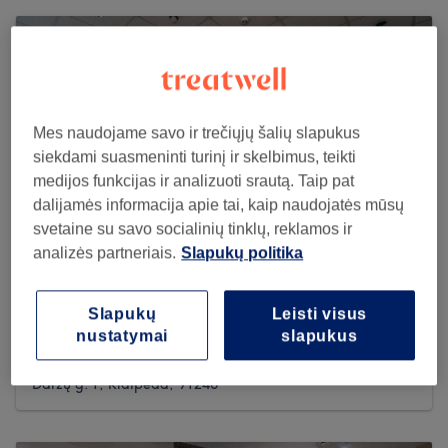
Mes naudojame savo ir trečiųjų šalių slapukus
siekdami suasmeninti turinį ir skelbimus, teikti
medijos funkcijas ir analizuoti srautą. Taip pat
dalijamės informacija apie tai, kaip naudojatės mūsų
svetaine su savo socialinių tinklų, reklamos ir
analizės partneriais.
Slapukų politika
Slapukų
Leisti visus
Barber house
nustatymai
slapukus
2515 reviews
Daržų g. 1, Klaipėda, 91246