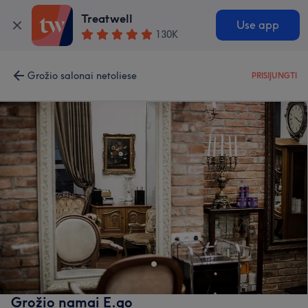
Treatwell
Use app
130K
Grožio salonai netoliese
PRISIJUNGTI
Grožio namai E.go