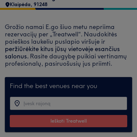
Klaipėda
,
91248
Grožio namai E.go šiuo metu nepriima
rezervacijų per „Treatwell“. Naudokitės
paieškos laukeliu puslapio viršuje ir
peržiūrėkite kitus jūsų vietovėje esančius
salonus.
Rasite daugybę puikiai vertinamų
profesionalų, pasiruošusių jus priimti.
Find the best venues near you
Ieškoti Treatwell