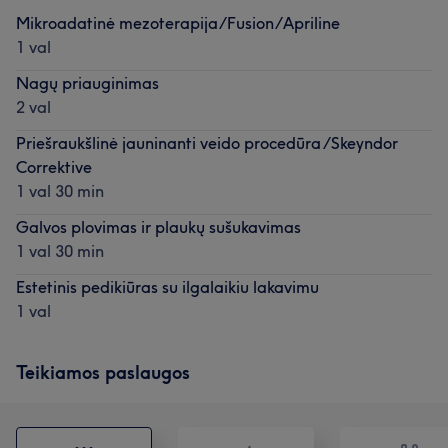
Mikroadatinė mezoterapija/Fusion/Apriline
1 val
Nagų priauginimas
2 val
Priešraukšlinė jauninanti veido procedūra /Skeyndor
Correktive
1 val 30 min
Galvos plovimas ir plaukų sušukavimas
1 val 30 min
Estetinis pedikiūras su ilgalaikiu lakavimu
1 val
Teikiamos paslaugos