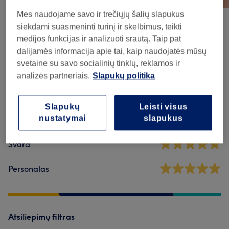
Mes naudojame savo ir trečiųjų šalių slapukus
siekdami suasmeninti turinį ir skelbimus, teikti
Atsiliepimai apie saloną
medijos funkcijas ir analizuoti srautą. Taip pat
dalijamės informacija apie tai, kaip naudojatės mūsų
svetaine su savo socialinių tinklų, reklamos ir
5,0
analizės partneriais.
Slapukų politika
178 atsiliepimai
Slapukų
Leisti visus
nustatymai
slapukus
Atmosfera
Švara
Personalas
Atsiliepimų filtras