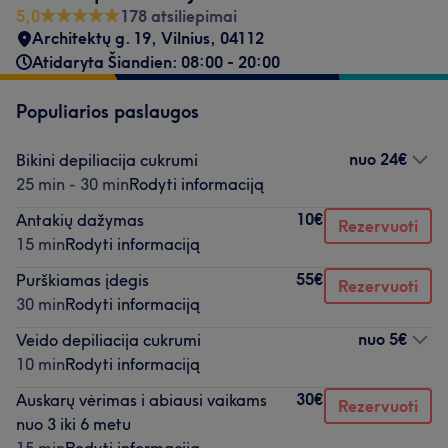
5,0
178 atsiliepimai
Architektų g. 19
,
Vilnius
,
04112
Atidaryta Šiandien: 08:00 - 20:00
Populiarios paslaugos
nuo
24€
Bikini depiliacija cukrumi
25 min - 30 min
Rodyti informaciją
10€
Antakių dažymas
Rezervuoti
15 min
Rodyti informaciją
55€
Purškiamas įdegis
Rezervuoti
30 min
Rodyti informaciją
nuo
5€
Veido depiliacija cukrumi
10 min
Rodyti informaciją
30€
Auskarų vėrimas i abiausi vaikams
Rezervuoti
nuo 3 iki 6 metu