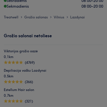
Šeštadienis
08:00
–
20:00
Sekmadienis
08:00
–
20:00
Treatwell
Grožio salonas
Vilnius
Lazdynai
>
>
>
Grožio salonai netoliese
Viktorijos grožio oazė
0,1km
(4769)
Depiliacija vašku Lazdynai
0,5km
(366)
Estellum Hair salon
0,7km
(321)