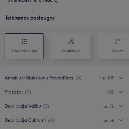
15 min
Rodyti informaciją
Teikiamos paslaugos
Visos paslaugos
Depiliacija
Veidas
Antakių Ir Blakstienų Procedūros
(
4
)
nuo 10€
Masažai
(
1
)
40€
Depiliacija Vašku
(
3
)
nuo 7€
Depiliacija Cukrumi
(
4
)
nuo 5€