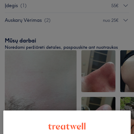
Įdegis
(
1
)
55€
Auskarų Vėrimas
(
2
)
nuo 25€
Mūsų darbai
Norėdami peržiūrėti detales, paspauskite ant nuotraukos