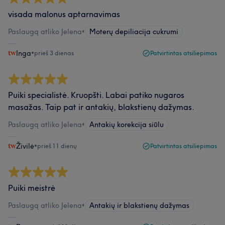
visada malonus aptarnavimas
Paslaugą atliko Jelena
•
Moterų depiliacija cukrumi
Inga
•
prieš 3 dienas
Patvirtintas atsiliepimas
Puiki specialistė. Kruopšti. Labai patiko nugaros
masažas. Taip pat ir antakių, blakstienų dažymas.
Paslaugą atliko Jelena
•
Antakių korekcija siūlu
Živilė
•
prieš 11 dienų
Patvirtintas atsiliepimas
Puiki meistrė
Paslaugą atliko Jelena
•
Antakių ir blakstienų dažymas