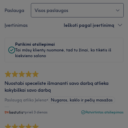
Paslauga
Visos paslaugos
Įvertinimas
Ieškoti pagal įvertinimą
Patikimi atsiliepimai
Tai mūsų klientų nuomonė, tad tu žinai, ko tikėtis iš
kiekvieno salono
Nuostabi speceliste išmananti savo darbą atlieka
kokybiškai savo darbą
Paslaugą atliko Jelena
•
Nugaros, kaklo ir pečių masažas
kestutis
•
prieš 3 dienas
Patvirtintas atsiliepimas