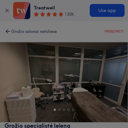
Treatwell
Use app
130K
Grožio salonai netoliese
PRISIJUNGTI
Grožio specialistė Jelena