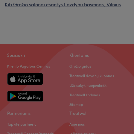
Kiti Grožio salonai esantys Lazdynu baseinas, Vilnius
Susisiekti
Klientams
Klientų Pagalbos Centras
Grožio gidas
Treatwell dovanų kuponas
Užsisakyk naujienlaiškį
Treatwell žodynas
Sitemap
Partneriams
Treatwell
Tapkite partneriu
Apie mus
Treatwell Connect Partnerių
Ieškome talentų