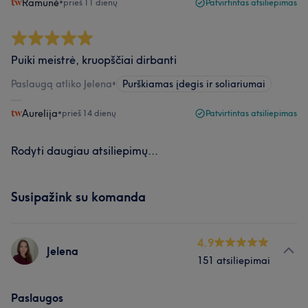
Ramunė
•
prieš 11 dienų
Patvirtintas atsiliepimas
Puiki meistrė, kruopščiai dirbanti
Paslaugą atliko Jelena
•
Purškiamas įdegis ir soliariumai
Aurelija
•
prieš 14 dienų
Patvirtintas atsiliepimas
Rodyti daugiau atsiliepimų...
Susipažink su komanda
4.9
Jelena
151 atsiliepimai
Paslaugos