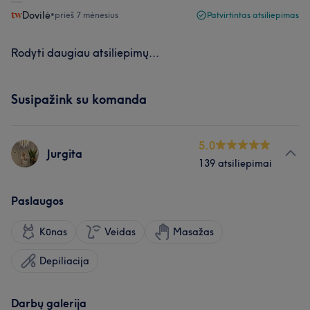
Dovilė
•
prieš 7 mėnesius
Patvirtintas atsiliepimas
Rodyti daugiau atsiliepimų...
Susipažink su komanda
5.0
Jurgita
139 atsiliepimai
Paslaugos
Kūnas
Veidas
Masažas
Depiliacija
Darbų galerija