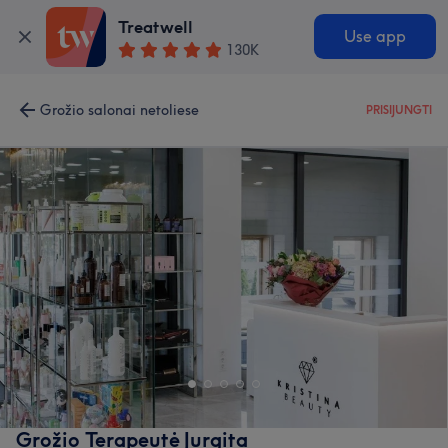
Treatwell
Use app
130K
Grožio salonai netoliese
PRISIJUNGTI
Grožio Terapeutė Jurgita