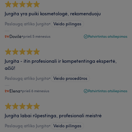
Jurgita yra puiki kosmetologė, rekomenduoju
Paslaugą atliko Jurgita
•
Veido pilingas
Dovilė
•
prieš 5 mėnesius
Patvirtintas atsiliepimas
Jurgita - itin profesionali ir kompetentinga ekspertė,
ačiū!
Paslaugą atliko Jurgita
•
Veido procedūros
Elena
•
prieš 6 mėnesius
Patvirtintas atsiliepimas
Jurgita labai rūpestinga, profesionali meistrė
Paslaugą atliko Jurgita
•
Veido pilingas