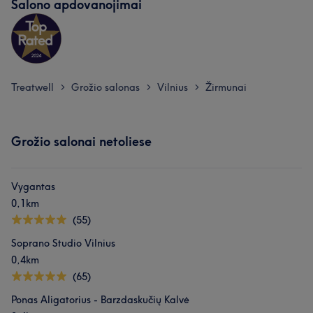
Salono apdovanojimai
Treatwell
Grožio salonas
Vilnius
Žirmunai
>
>
>
Grožio salonai netoliese
Vygantas
0,1km
(55)
Soprano Studio Vilnius
0,4km
(65)
Ponas Aligatorius - Barzdaskučių Kalvė