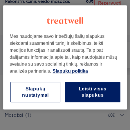
60€
Rekonstrukcinis veido masažas
Rezervuoti
1 val 20 min
Rodyti informaciją
Teikiamos paslaugos
Mes naudojame savo ir trečiųjų šalių slapukus
siekdami suasmeninti turinį ir skelbimus, teikti
medijos funkcijas ir analizuoti srautą. Taip pat
dalijamės informacija apie tai, kaip naudojatės mūsų
Visos paslaugos
Veidas
Masažas
svetaine su savo socialinių tinklų, reklamos ir
analizės partneriais.
Slapukų politika
Veido Procedūros
(
9
)
nuo 1€
Slapukų
Leisti visus
nustatymai
slapukus
Kūno Procedūros
(
1
)
nuo 50€
Masažai
(
1
)
60€