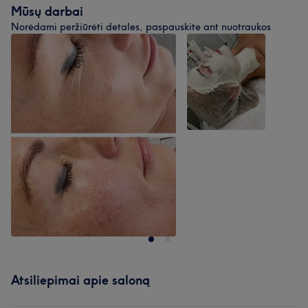
Mūsų darbai
Norėdami peržiūrėti detales, paspauskite ant nuotraukos
Atsiliepimai apie saloną