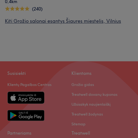
0,4km
(240)
Kiti Grožio salonai esantys Šiaures miestelis, Vilnius
Susisiekti
Klientams
Klientų Pagalbos Centras
Grožio gidas
Treatwell dovanų kuponas
Užsisakyk naujienlaiškį
Treatwell žodynas
Sitemap
Partneriams
Treatwell