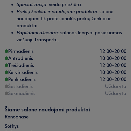
Specializacija:
veido priežiūra.
Prekių ženklai ir naudojami produktai:
salone
naudojami tik profesionalūs prekių ženklai ir
produktai.
Papildomi akcentai:
salonas lengvai pasiekiamas
viešuoju transportu.
Pirmadienis
12:00
–
20:00
Antradienis
10:00
–
20:00
Trečiadienis
12:00
–
20:00
Ketvirtadienis
10:00
–
20:00
Penktadienis
12:00
–
20:00
Šeštadienis
Uždaryta
Sekmadienis
Uždaryta
Šiame salone naudojami produktai
Renophase
Sothys