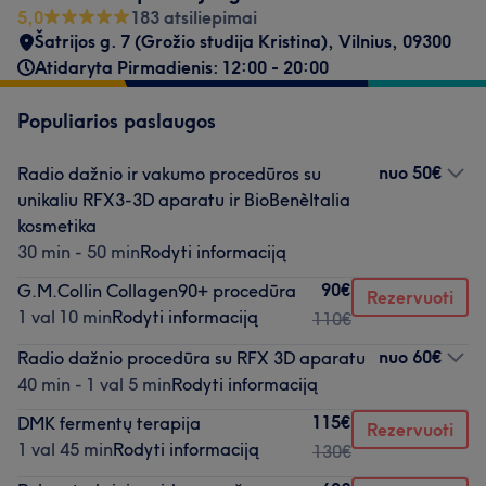
5,0
183 atsiliepimai
Šatrijos g. 7 (Grožio studija Kristina)
,
Vilnius
,
09300
Atidaryta Pirmadienis: 12:00 - 20:00
Populiarios paslaugos
nuo
50€
Radio dažnio ir vakumo procedūros su
unikaliu RFX3-3D aparatu ir BioBenèItalia
kosmetika
30 min - 50 min
Rodyti informaciją
90€
G.M.Collin Collagen90+ procedūra
Rezervuoti
1 val 10 min
Rodyti informaciją
110€
nuo
60€
Radio dažnio procedūra su RFX 3D aparatu
40 min - 1 val 5 min
Rodyti informaciją
115€
DMK fermentų terapija
Rezervuoti
1 val 45 min
Rodyti informaciją
130€