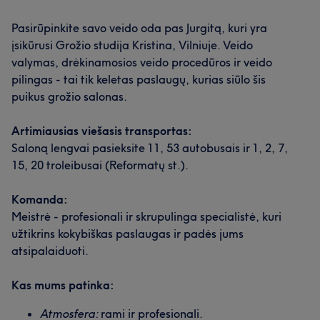
Pasirūpinkite savo veido oda pas Jurgitą, kuri yra
įsikūrusi Grožio studija Kristina, Vilniuje. Veido
valymas, drėkinamosios veido procedūros ir veido
pilingas - tai tik keletas paslaugų, kurias siūlo šis
puikus grožio salonas.
Artimiausias viešasis transportas:
Saloną lengvai pasieksite 11, 53 autobusais ir 1, 2, 7,
15, 20 troleibusai (Reformatų st.).
Komanda:
Meistrė - profesionali ir skrupulinga specialistė, kuri
užtikrins kokybiškas paslaugas ir padės jums
atsipalaiduoti.
Kas mums patinka:
Atmosfera:
rami ir profesionali.