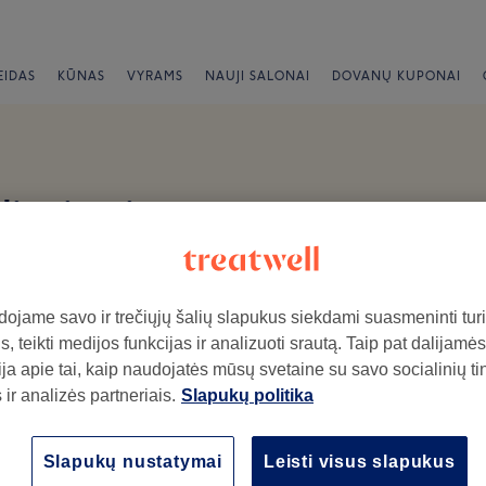
EIDAS
KŪNAS
VYRAMS
NAUJI SALONAI
DOVANŲ KUPONAI
iliepimai
ojame savo ir trečiųjų šalių slapukus siekdami suasmeninti turin
, teikti medijos funkcijas ir analizuoti srautą. Taip pat dalijamės
ja apie tai, kaip naudojatės mūsų svetaine su savo socialinių ti
ir analizės partneriais.
Slapukų politika
ymo salone.
Atmosfera
Pe
Slapukų nustatymai
Leisti visus slapukus