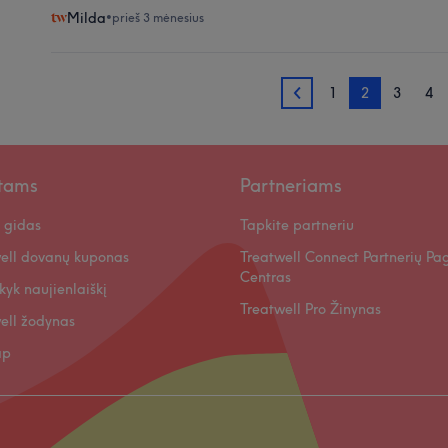
Milda
•
prieš 3 mėnesius
1
2
3
4
1
ntams
Partneriams
 gidas
Tapkite partneriu
ell dovanų kuponas
Treatwell Connect Partnerių Pa
Centras
kyk naujienlaiškį
Treatwell Pro Žinynas
ell žodynas
ap