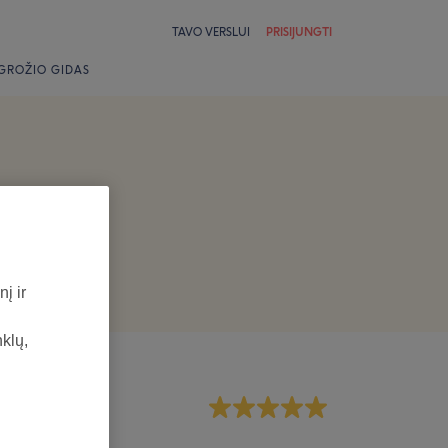
TAVO VERSLUI
PRISIJUNGTI
GROŽIO GIDAS
į ir
nklų,
rsonalas