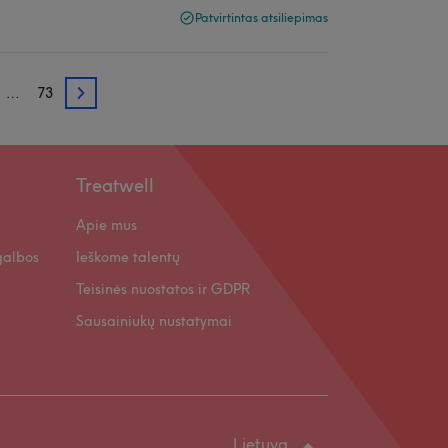
Patvirtintas atsiliepimas
…
73
3
Treatwell
Apie mus
galbos
Ieškome talentų
Teisinės nuostatos ir GDPR
Sausainiukų nustatymai
Lietuva