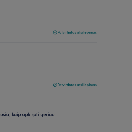
Patvirtintas atsiliepimas
Patvirtintas atsiliepimas
ausia, kaip apkirpti geriau