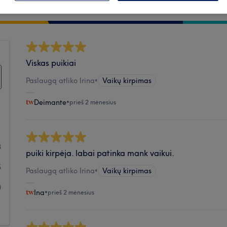
Švara
Viskas puikiai
Paslaugą atliko Irina
•
Vaikų kirpimas
Deimante
•
prieš 2 mėnesius
1
8
puiki kirpėja. labai patinka mank vaikui.
5
Paslaugą atliko Irina
•
Vaikų kirpimas
0
Ina
•
prieš 2 mėnesius
1