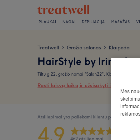
PLAUKAI
NAGAI
DEPILIACIJA
MASAŽAS
V
Treatwell
Grožio salonas
Klaipeda
>
>
HairStyle by Irina Ats
Tiltų g.22, grožio namai "Salon22", Klaipėda
Rasti laisvą laiką ir užsisakyti internetu
Mes naud
skelbimus
informaci
reklamos 
Atsiliepimai yra paliekami klientų po jų apsilank
4,9
462 atsiliepimai