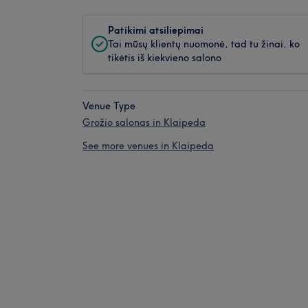
Patikimi atsiliepimai
Tai mūsų klientų nuomonė, tad tu žinai, ko
tikėtis iš kiekvieno salono
Venue Type
Grožio salonas in Klaipeda
See more venues in Klaipeda