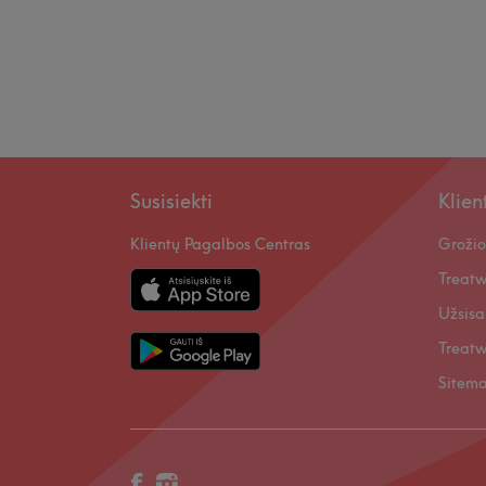
Susisiekti
Klie
Klientų Pagalbos Centras
Grožio
Treatw
Užsisa
Treatw
Sitem