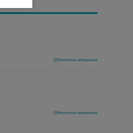
Patvirtintas atsiliepimas
Patvirtintas atsiliepimas