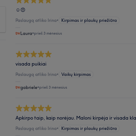
☺️😍
Paslaugą atliko Irina
•
Kirpimas ir plaukų priežiūra
Laura
•
prieš 3 mėnesius
visada puikiai
Paslaugą atliko Irina
•
Vaikų kirpimas
gabriele
•
prieš 3 mėnesius
Apkirpo taip, kaip norėjau. Maloni kirpėja ir visada kl
Paslaugą atliko Irina
•
Kirpimas ir plaukų priežiūra