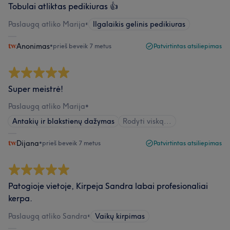
Tobulai atliktas pedikiuras 👍
Paslaugą atliko Marija
•
Ilgalaikis gelinis pedikiuras
Anonimas
•
prieš beveik 7 metus
Patvirtintas atsiliepimas
Super meistrė!
Paslaugą atliko Marija
•
Antakių ir blakstienų dažymas
Rodyti viską...
Dijana
•
prieš beveik 7 metus
Patvirtintas atsiliepimas
Patogioje vietoje, Kirpeja Sandra labai profesionaliai
kerpa.
Paslaugą atliko Sandra
•
Vaikų kirpimas