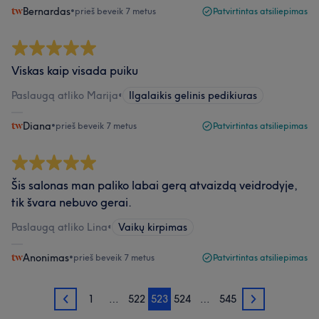
Bernardas
•
prieš beveik 7 metus
Patvirtintas atsiliepimas
Viskas kaip visada puiku
Paslaugą atliko Marija
•
Ilgalaikis gelinis pedikiuras
Diana
•
prieš beveik 7 metus
Patvirtintas atsiliepimas
Šis salonas man paliko labai gerą atvaizdą veidrodyje,
tik švara nebuvo gerai.
Paslaugą atliko Lina
•
Vaikų kirpimas
Anonimas
•
prieš beveik 7 metus
Patvirtintas atsiliepimas
1
…
522
523
524
…
545
522
524