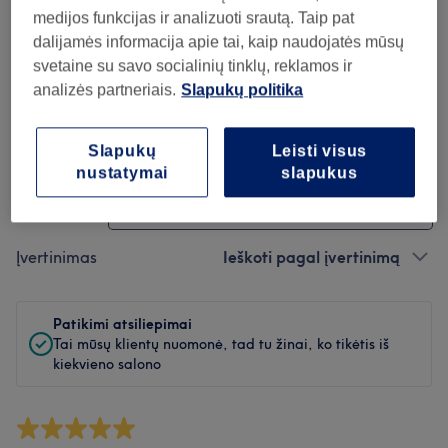
Švara
medijos funkcijas ir analizuoti srautą. Taip pat
dalijamės informacija apie tai, kaip naudojatės mūsų
Personalas
svetaine su savo socialinių tinklų, reklamos ir
analizės partneriais.
Slapukų politika
Atsiliepimų filtras
Slapukų
Leisti visus
nustatymai
slapukus
Paslauga
Visos paslaugos
Įvertinimas
Ieškoti pagal įvertinimą
Patikimi atsiliepimai
Tai mūsų klientų nuomonė, tad tu žinai, ko tikėtis iš
kiekvieno salono