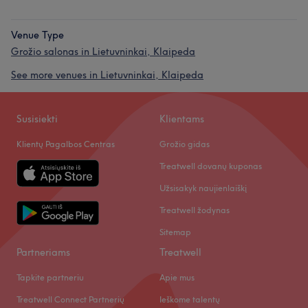
Venue Type
Grožio salonas in Lietuvninkai, Klaipeda
See more venues in Lietuvninkai, Klaipeda
Susisiekti
Klientams
Klientų Pagalbos Centras
Grožio gidas
Treatwell dovanų kuponas
Užsisakyk naujienlaiškį
Treatwell žodynas
Sitemap
Partneriams
Treatwell
Tapkite partneriu
Apie mus
Treatwell Connect Partnerių
Ieškome talentų