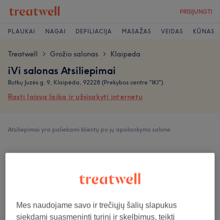
PRISIJUNGTI
PLAUKAI
NAGAI
DEPILIACIJA
MASAŽAS
VEIDAS
KŪNAS
Treatwell
Grožio salonas
Klaipeda
>
>
iVi salonas Atsiliepimai
Butkų Juzės g. 9, Klaipėda, 92228 (Prekybos centre "IKI")
Rasti laisvą laiką ir užsisakyti internetu
Atsiliepimai yra paliekami klientų po jų apsilankymo salone.
4,9
3778 atsiliepimai
Atmosfera
Mes naudojame savo ir trečiųjų šalių slapukus
siekdami suasmeninti turinį ir skelbimus, teikti