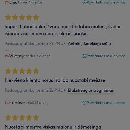
Lina
•
prieš 4 dienas
Patvirtintas atsiliepimas
Super! Labai jauku, švaru, meistrė labai maloni, švelni,
išgirdo visus mano norus, tikrai sugrįšiu.
Paslaugą atliko Justina Ži PMU
•
Antakių korekcija siūlu
Viktorija
•
prieš 7 dienas
Patvirtintas atsiliepimas
Kiekvieno kliento norus išpildo nuostabi meistrė
Paslaugą atliko Justina Ži PMU
•
Blakstienų priauginimas
Kristina
•
prieš 15 dienų
Patvirtintas atsiliepimas
Nuostabi meistre viskas malonu ir dėmesinga