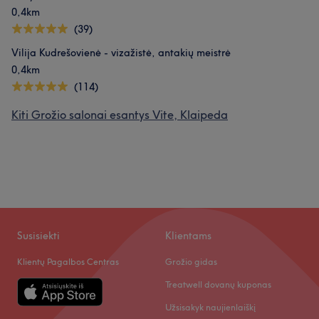
0,4km
(39)
Vilija Kudrešovienė - vizažistė, antakių meistrė
0,4km
(114)
Kiti Grožio salonai esantys Vite, Klaipeda
Susisiekti
Klientams
Klientų Pagalbos Centras
Grožio gidas
Treatwell dovanų kuponas
Užsisakyk naujienlaiškį