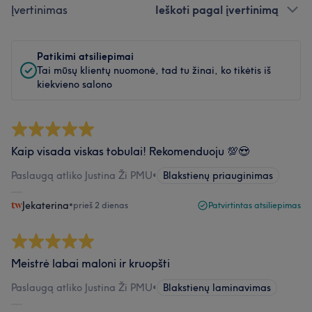
Įvertinimas
Ieškoti pagal įvertinimą
Patikimi atsiliepimai
Tai mūsų klientų nuomonė, tad tu žinai, ko tikėtis iš
kiekvieno salono
Kaip visada viskas tobulai! Rekomenduoju 💯😍
Paslaugą atliko Justina Ži PMU
•
Blakstienų priauginimas
Jekaterina
•
prieš 2 dienas
Patvirtintas atsiliepimas
Meistrė labai maloni ir kruopšti
Paslaugą atliko Justina Ži PMU
•
Blakstienų laminavimas