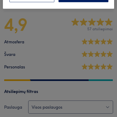
Atsiliepimai apie saloną
4,9
57 atsiliepimai
Atmosfera
Švara
Personalas
Atsiliepimų filtras
Paslauga
Visos paslaugos