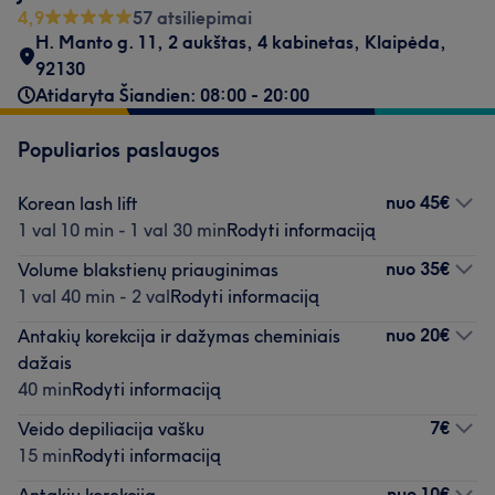
4,9
57 atsiliepimai
H. Manto g. 11, 2 aukštas, 4 kabinetas
,
Klaipėda
,
92130
Atidaryta Šiandien: 08:00 - 20:00
Populiarios paslaugos
nuo
45€
Korean lash lift
1 val 10 min - 1 val 30 min
Rodyti informaciją
nuo
35€
Volume blakstienų priauginimas
1 val 40 min - 2 val
Rodyti informaciją
nuo
20€
Antakių korekcija ir dažymas cheminiais
dažais
40 min
Rodyti informaciją
7€
Veido depiliacija vašku
15 min
Rodyti informaciją
nuo
10€