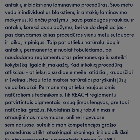
antakių ir blakstienų laminavimo procedūras. Šiuo metu
vedu ir individualius blakstienų ir antakių laminavimo
mokymus. Klienčių prašymu į savo paslaugas įtraukiau ir
antakių korekcijas su dažymu, bei veido depiliacijas -
pasidarydamos kelias procedūras vienu metu sutaupote
ir laiką, ir pinigus. Taip pat atlieku natūralų lūpų ir
antakių permanentą ir nuolat tobulėdama, bei
naudodama reglamentuotas priemones galiu suteikti
kokybišką ilgalaikį makiažą. Kad ir kokią procedūrą
atlikčiau - atlieku ją su didele meile, atidžiai, kruopščiai
ir švelniai. Rezultate matosi natūraliai paryškinti Jūsų
veido bruožai. Permanentą atlieku naujausiomis
natūraliomis technikomis, tik REACH reglamentu
patvirtintais pigmentais, o sugijimas lengvas, greitas ir
natūraliai gražus. Nuolatinis žinių tobulinimas ir
atnaujinimas mokymuose, online ir gyvuose
seminaruose, suteikia man kompetencijos grožio
procedūras atlikti atsakingai, skoningai ir šiuolaikiškai.
Kviečiu registruotis ir susipažinti! Justina Ži PMU