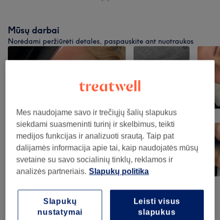
Mūsų darbai
Norėdami peržiūrėti detales, paspauskite ant nuotraukos
Mes naudojame savo ir trečiųjų šalių slapukus
siekdami suasmeninti turinį ir skelbimus, teikti
medijos funkcijas ir analizuoti srautą. Taip pat
dalijamės informacija apie tai, kaip naudojatės mūsų
svetaine su savo socialinių tinklų, reklamos ir
analizės partneriais.
Slapukų politika
Slapukų
Leisti visus
nustatymai
slapukus