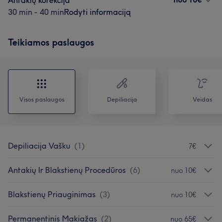
Antakių korekcija
30 min - 40 min
Rodyti informaciją
Teikiamos paslaugos
Visos paslaugos
Depiliacija
Veidas
Depiliacija Vašku
(
1
)
7€
Antakių Ir Blakstienų Procedūros
(
6
)
nuo 10€
Blakstienų Priauginimas
(
3
)
nuo 10€
Permanentinis Makiažas
(
2
)
nuo 65€