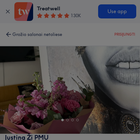
Treatwell
Use app
130K
Grožio salonai netoliese
PRISIJUNGTI
Justina Ži PMU