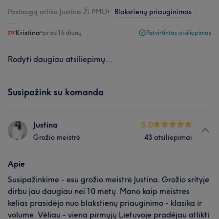
Paslaugą atliko Justina Ži PMU
•
Blakstienų priauginimas
Kristina
•
prieš 16 dienų
Patvirtintas atsiliepimas
Rodyti daugiau atsiliepimų...
Susipažink su komanda
Justina
5.0
Grožio meistrė
43 atsiliepimai
Apie
Susipažinkime - esu grožio meistrė Justina. Grožio srityje
dirbu jau daugiau nei 10 metų. Mano kaip meistrės
kelias prasidėjo nuo blakstienų priauginimo - klasika ir
volume. Vėliau - viena pirmųjų Lietuvoje pradėjau atlikti