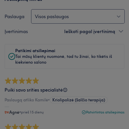
Paslauga
Visos paslaugos
Įvertinimas
Ieškoti pagal įvertinimą
Patikimi atsiliepimai
Tai mūsų klientų nuomonė, tad tu žinai, ko tikėtis iš
kiekvieno salono
Puiki savo srities specialistė😊
Paslaugą atliko Kamilė
•
Kriolipolizė (šalčio terapija)
Agnė
•
prieš 15 dienų
Patvirtintas atsiliepimas