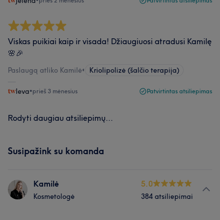
Jelena
•
prieš 2 mėnesius
Patvirtintas atsiliepimas
Viskas puikiai kaip ir visada! Džiaugiuosi atradusi Kamilę
🌸🎉
Paslaugą atliko Kamilė
•
Kriolipolizė (šalčio terapija)
Ieva
•
prieš 3 mėnesius
Patvirtintas atsiliepimas
Rodyti daugiau atsiliepimų...
Susipažink su komanda
Kamilė
5.0
Kosmetologė
384 atsiliepimai