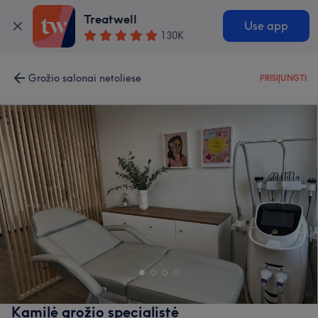
Treatwell
Use app
130K
Grožio salonai netoliese
PRISIJUNGTI
Kamilė grožio specialistė