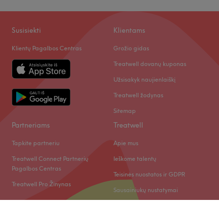
Susisiekti
Klientams
Klientų Pagalbos Centras
Grožio gidas
Treatwell dovanų kuponas
Užsisakyk naujienlaiškį
Treatwell žodynas
Sitemap
Partneriams
Treatwell
Tapkite partneriu
Apie mus
Treatwell Connect Partnerių
Ieškome talentų
Pagalbos Centras
Teisinės nuostatos ir GDPR
Treatwell Pro Žinynas
Sausainiukų nustatymai