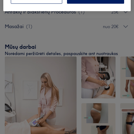
Antakių Ir Blakstienų Procedūros
(
1
)
25€
Masažai
(
1
)
nuo 20€
Mūsų darbai
Norėdami peržiūrėti detales, paspauskite ant nuotraukos