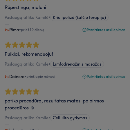
Rūpestinga, maloni
Paslaugą atliko Kamilė
•
Kriolipolizė (šalčio terapija)
Rima
•
prieš 19 dienų
Patvirtintas atsiliepimas
Puikiai, rekomenduoju!
Paslaugą atliko Kamilė
•
Limfodrenažinis masažas
Dainora
•
prieš apie mėnesį
Patvirtintas atsiliepimas
patiko procedūrą, rezultatas matesi po pirmos
procedūros ☺️
Paslaugą atliko Kamilė
•
Celiulito gydymas