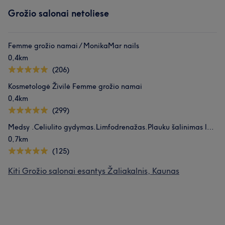
Grožio salonai netoliese
Femme grožio namai / MonikaMar nails
0,4km
(206)
Kosmetologė Živilė Femme grožio namai
0,4km
(299)
Medsy .Celiulito gydymas.Limfodrenažas.Plauku šalinimas lazeriu
0,7km
(125)
Kiti Grožio salonai esantys Žaliakalnis, Kaunas