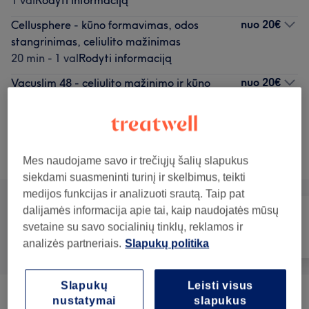
1 val
Rodyti informaciją
nuo
20€
Cellusphere - kūno formavimas, odos
stangrinimas, celiulito mažinimas
20 min - 1 val
Rodyti informaciją
nuo
20€
Vacuslim 48 - celiulito mažinimo ir kūno
formavimo procedūra
40 min - 50 min
Rodyti informaciją
Teikiamos paslaugos
Mes naudojame savo ir trečiųjų šalių slapukus
siekdami suasmeninti turinį ir skelbimus, teikti
medijos funkcijas ir analizuoti srautą. Taip pat
dalijamės informacija apie tai, kaip naudojatės mūsų
svetaine su savo socialinių tinklų, reklamos ir
Visos paslaugos
Veidas
Masažas
analizės partneriais.
Slapukų politika
Slapukų
Leisti visus
nustatymai
slapukus
Kūno Procedūros
(
7
)
nuo 20€