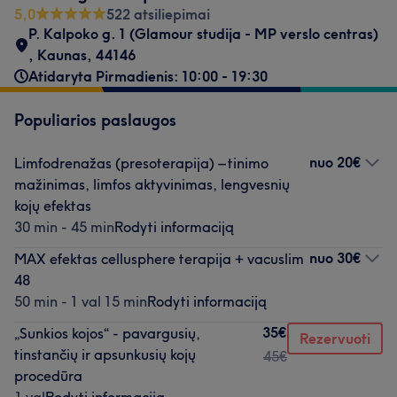
5,0
522 atsiliepimai
P. Kalpoko g. 1 (Glamour studija - MP verslo centras)
,
Kaunas
,
44146
Atidaryta Pirmadienis: 10:00 - 19:30
Populiarios paslaugos
nuo
20€
Limfodrenažas (presoterapija) – tinimo
mažinimas, limfos aktyvinimas, lengvesnių
kojų efektas
30 min - 45 min
Rodyti informaciją
nuo
30€
MAX efektas cellusphere terapija + vacuslim
48
50 min - 1 val 15 min
Rodyti informaciją
35€
„Sunkios kojos“ - pavargusių,
Rezervuoti
tinstančių ir apsunkusių kojų
45€
procedūra