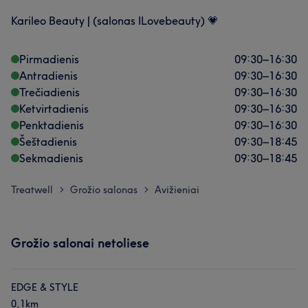
Karileo Beauty | (salonas ILovebeauty) 💗
Pirmadienis
09:30
–
16:30
Antradienis
09:30
–
16:30
Trečiadienis
09:30
–
16:30
Ketvirtadienis
09:30
–
16:30
Penktadienis
09:30
–
16:30
Šeštadienis
09:30
–
18:45
Sekmadienis
09:30
–
18:45
Treatwell
Grožio salonas
Avižieniai
>
>
Grožio salonai netoliese
EDGE & STYLE
0,1km