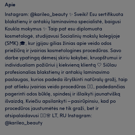
Apie
Instagram: @karileo_beauty ✨ Sveiki! Esu sertifikuota
blakstienų ir antakių laminavimo specialistė, baigusi
Koukla mokymus ✨ Taip pat esu diplomuota
kosmetologė, studijavusi Socialinių mokslų kolegijoje
(SMK) 🎓, kur įgijau gilias žinias apie veido odos
priežiūrą ir įvairias kosmetologines procedūras. Savo
darbe ypatingą dėmesį skiriu kokybei, kruopštumui ir
individualiam požiūriui į kiekvieną klientą 🤍 Siūlau
profesionalias blakstienų ir antakių laminavimo
paslaugas, kurios padeda išryškinti natūralų grožį, taip
pat atlieku įvairias veido procedūras 💆‍♀️, padedančias
pagerinti odos būklę, spindesį ir išlaikyti jaunatvišką
išvaizdą. Kviečiu apsilankyti – pasirūpinsiu, kad po
procedūros jaustumėtės ne tik graži, bet ir
atsipalaidavusi 🧖‍♀️🌸 LT, RU Instagram:
@karileo_beauty