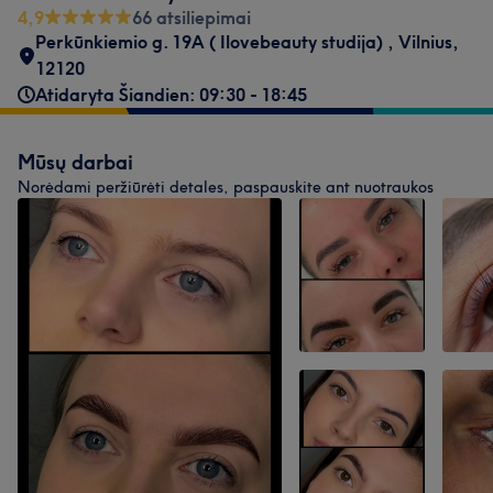
4,9
66 atsiliepimai
Perkūnkiemio g. 19A ( Ilovebeauty studija)
,
Vilnius
,
12120
Atidaryta Šiandien: 09:30 - 18:45
Mūsų darbai
Norėdami peržiūrėti detales, paspauskite ant nuotraukos