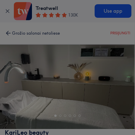
Treatwell
Use app
130K
Grožio salonai netoliese
PRISIJUNGTI
KariLeo beauty