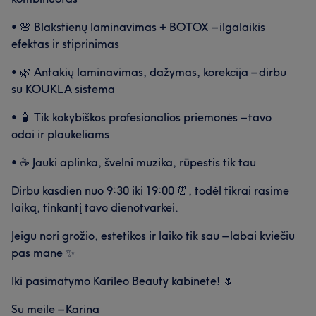
• 🌸 Blakstienų laminavimas + BOTOX – ilgalaikis
efektas ir stiprinimas
• 🌿 Antakių laminavimas, dažymas, korekcija – dirbu
su KOUKLA sistema
• 🧴 Tik kokybiškos profesionalios priemonės – tavo
odai ir plaukeliams
• ☕ Jauki aplinka, švelni muzika, rūpestis tik tau
Dirbu kasdien nuo 9:30 iki 19:00 ⏰, todėl tikrai rasime
laiką, tinkantį tavo dienotvarkei.
Jeigu nori grožio, estetikos ir laiko tik sau – labai kviečiu
pas mane ✨
Iki pasimatymo Karileo Beauty kabinete! 🌷
Su meile – Karina