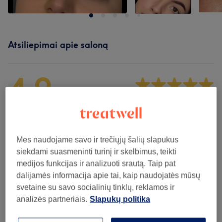
Atsiliepimai apie saloną
4,9
66 atsiliepimai
Atmosfera
Mes naudojame savo ir trečiųjų šalių slapukus
Švara
siekdami suasmeninti turinį ir skelbimus, teikti
medijos funkcijas ir analizuoti srautą. Taip pat
Personalas
dalijamės informacija apie tai, kaip naudojatės mūsų
svetaine su savo socialinių tinklų, reklamos ir
analizės partneriais.
Slapukų politika
Atsiliepimų filtras