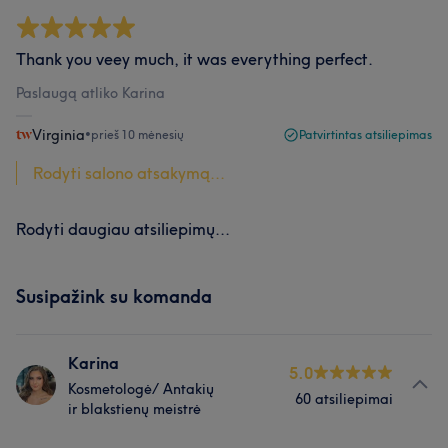
Thank you veey much, it was everything perfect.
Paslaugą atliko Karina
Virginia
•
prieš 10 mėnesių
Patvirtintas atsiliepimas
Rodyti salono atsakymą...
Rodyti daugiau atsiliepimų...
Susipažink su komanda
Karina
5.0
Kosmetologė/ Antakių
60 atsiliepimai
ir blakstienų meistrė