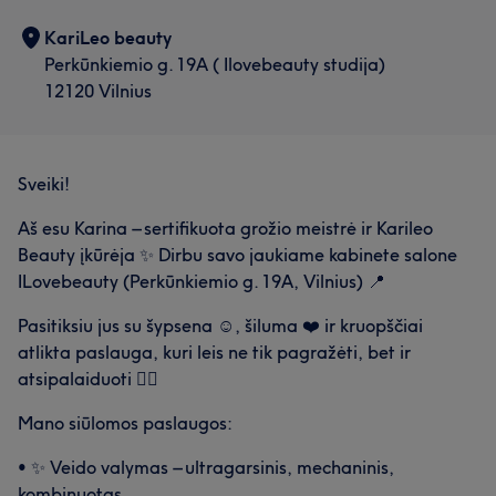
KariLeo beauty
Perkūnkiemio g. 19A ( Ilovebeauty studija)
12120 Vilnius
Sveiki!
Aš esu Karina – sertifikuota grožio meistrė ir Karileo
Beauty įkūrėja ✨ Dirbu savo jaukiame kabinete salone
ILovebeauty (Perkūnkiemio g. 19A, Vilnius) 📍
Pasitiksiu jus su šypsena ☺️, šiluma ❤️ ir kruopščiai
atlikta paslauga, kuri leis ne tik pagražėti, bet ir
atsipalaiduoti 🧖‍♀️
Mano siūlomos paslaugos:
• ✨ Veido valymas – ultragarsinis, mechaninis,
kombinuotas