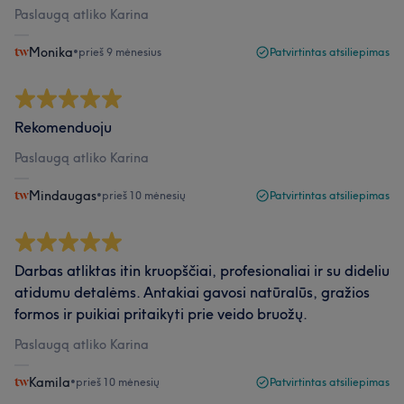
Paslaugą atliko Karina
Monika
•
prieš 9 mėnesius
Patvirtintas atsiliepimas
Rekomenduoju
Paslaugą atliko Karina
Mindaugas
•
prieš 10 mėnesių
Patvirtintas atsiliepimas
Darbas atliktas itin kruopščiai, profesionaliai ir su dideliu
atidumu detalėms. Antakiai gavosi natūralūs, gražios
formos ir puikiai pritaikyti prie veido bruožų.
Paslaugą atliko Karina
Kamila
•
prieš 10 mėnesių
Patvirtintas atsiliepimas