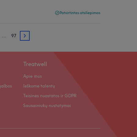
Patvirtintas atsiliepimas
…
97
3
Treatwell
Apie mus
galbos
Ieškome talentų
Teisinės nuostatos ir GDPR
Sausainiukų nustatymai