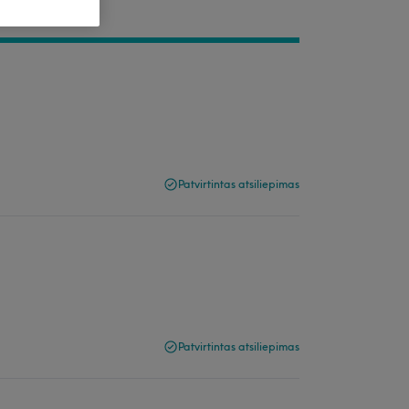
Patvirtintas atsiliepimas
Patvirtintas atsiliepimas