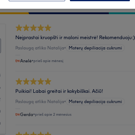
Švara
Neįprastai kruopšti ir maloni meistrė! Rekomenduoju:)
Paslaugą atliko Natalija
•
Moterų depiliacija cukrumi
Anelė
•
prieš apie mėnesį
3
6
Puikiai! Labai greitai ir kokybiškai. Ačiū!
2
Paslaugą atliko Natalija
•
Moterų depiliacija cukrumi
0
Gerda
•
prieš apie 2 mėnesius
0