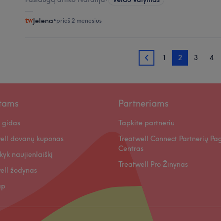
Jelena
•
prieš 2 mėnesius
1
2
3
4
1
ntams
Partneriams
 gidas
Tapkite partneriu
ell dovanų kuponas
Treatwell Connect Partnerių Pa
Centras
kyk naujienlaiškį
Treatwell Pro Žinynas
ell žodynas
ap