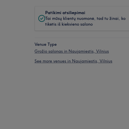
Patikimi atsiliepimai
Tai mūsų klientų nuomonė, tad tu žinai, ko
tikėtis iš kiekvieno salono
Venue Type
Grožio salonas in Naujamiestis, Vilnius
See more venues in Naujamiestis, Vilnius