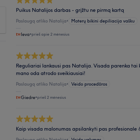
Puikus Natalijos darbas - grįžtu ne pirmą kartą
Paslaugą atliko Natalija
•
Moterų bikini depiliacija vašku
Ieva
•
prieš apie 2 mėnesius
Reguliariai lankausi pas Natalija. Visada parenka tai
mano oda atrodo sveikiausiai!
Paslaugą atliko Natalija
•
Veido procedūros
Giedre
•
prieš 2 mėnesius
Kaip visada malonumas apsilankyti pas profesionale 
Paslaugą atliko Natalija
•
Veido valymas