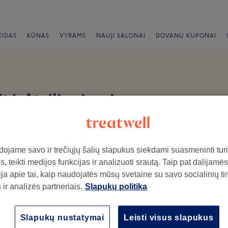
EIDAS
KŪNAS
VYRAMS
NAUJI SALONAI
DOVANŲ KUPONAI
tė Atsiliepimai
us
ojame savo ir trečiųjų šalių slapukus siekdami suasmeninti turin
, teikti medijos funkcijas ir analizuoti srautą. Taip pat dalijamės
ja apie tai, kaip naudojatės mūsų svetaine su savo socialinių ti
ir analizės partneriais.
Slapukų politika
ymo salone.
Atmosfera
Pe
Slapukų nustatymai
Leisti visus slapukus