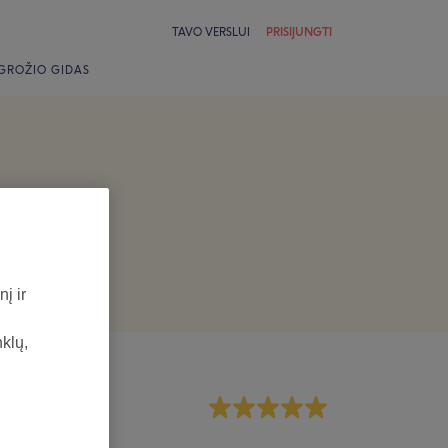
TAVO VERSLUI
PRISIJUNGTI
GROŽIO GIDAS
į ir
nklų,
rsonalas