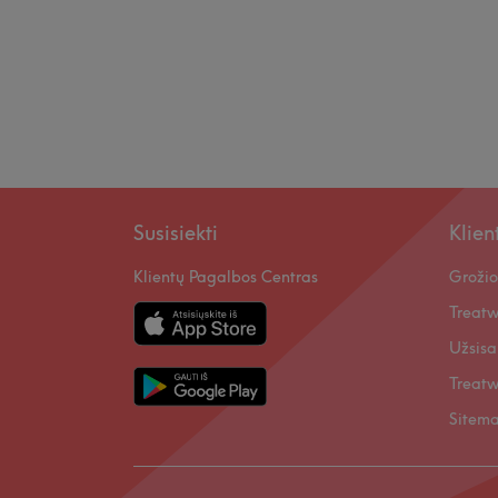
Susisiekti
Klie
Klientų Pagalbos Centras
Grožio
Treatw
Užsisa
Treatw
Sitem