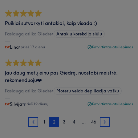
Puikiai sutvarkyti antakiai, kaip visada :)
Paslaugą atliko Giedrė
•
Antakių korekcija siūlu
Lina
•
prieš 17 dienų
Patvirtintas atsiliepimas
Jau daug metų einu pas Giedrę, nuostabi meistrė,
rekomenduoju❤️
Paslaugą atliko Giedrė
•
Moterų veido depiliacija vašku
Silvija
•
prieš 19 dienų
Patvirtintas atsiliepimas
1
2
3
4
…
46
1
3