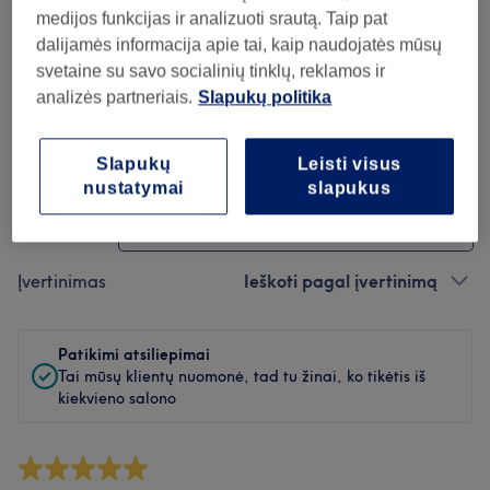
Švara
medijos funkcijas ir analizuoti srautą. Taip pat
dalijamės informacija apie tai, kaip naudojatės mūsų
Personalas
svetaine su savo socialinių tinklų, reklamos ir
analizės partneriais.
Slapukų politika
Atsiliepimų filtras
Slapukų
Leisti visus
nustatymai
slapukus
Paslauga
Visos paslaugos
Įvertinimas
Ieškoti pagal įvertinimą
Patikimi atsiliepimai
Tai mūsų klientų nuomonė, tad tu žinai, ko tikėtis iš
kiekvieno salono