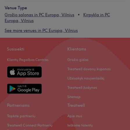
Venue Type
Grožio salonas in PC Europa, Vilnius
Kirpykla in PC
Europa, Vilnius
See more venues in PC Europa, Vilnius
Susisiekti
Klientams
Klientų Pagalbos Centras
Grožio gidas
Treatwell dovanų kuponas
Užsisakyk naujienlaiškį
Treatwell žodynas
Sitemap
Partneriams
Treatwell
Tapkite partneriu
Apie mus
Treatwell Connect Partnerių
Ieškome talentų