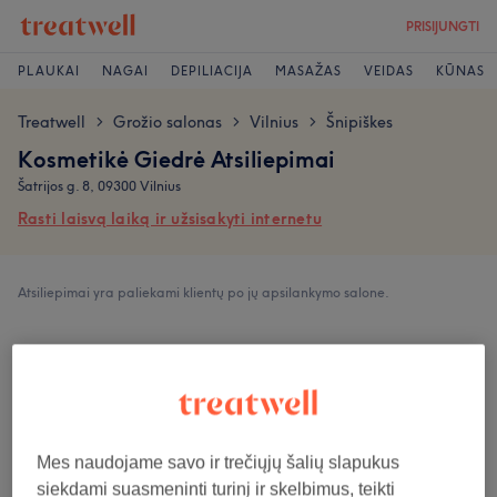
PRISIJUNGTI
PLAUKAI
NAGAI
DEPILIACIJA
MASAŽAS
VEIDAS
KŪNAS
Treatwell
Grožio salonas
Vilnius
Šnipiškes
>
>
>
Kosmetikė Giedrė Atsiliepimai
Šatrijos g. 8, 09300 Vilnius
Rasti laisvą laiką ir užsisakyti internetu
Atsiliepimai yra paliekami klientų po jų apsilankymo salone.
5,0
260 atsiliepimai
Atmosfera
Mes naudojame savo ir trečiųjų šalių slapukus
siekdami suasmeninti turinį ir skelbimus, teikti