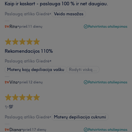
Kaip ir kaskart - paslauga 100 % ir net daugiau.
Paslaugą atliko Giedrė
•
Veido masažas
Rita
•
prieš 11 dienų
Patvirtintas atsiliepimas
Rekomendacijos 110%
Paslaugą atliko Giedrė
•
Moterų kojų depiliacija vašku
Rodyti viską...
Vita
•
prieš 12 dienų
Patvirtintas atsiliepimas
✨💯
Paslaugą atliko Giedrė
•
Moterų depiliacija cukrumi
Diana
•
prieš 17 dienų
Patvirtintas atsiliepimas